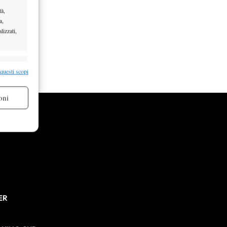
tà,
a,
lizzati,
re attivo
 questi scopi
oni
re attivo
ER