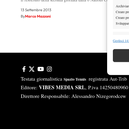
Archiviare
13 Settembre 2013
Creare pro
By
Marco Mazzoni
Creare pro
Sviluppare
Funzion
Gestisci 141
Abbinare e
Identifica
Garanti
Erogare
Testata giornalistica
registrata Aut-Tri
Spazio Tennis
scelte 
VIBES MEDIA SRL
Editore:
, P.iva 14250480960
Direttore Responsabile: Alessandro Nizegorodcew