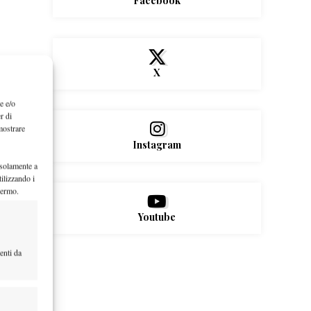
Facebook
X
e e/o
r di
mostrare
Instagram
 solamente a
ilizzando i
hermo.
Youtube
enti da