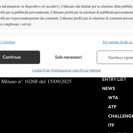
 informazioni su dispositivo e/o accedervi, Utilizzare dati limitati per la selezione della pubblici
fili per la pubblicità personalizzata, Utilizzare profili per la selezione di pubblicità personalizzat
fili per la personalizzazione dei contenuti, Utilizzare profili per la selezione di contenuti persona
 e migliorare i servizi.
1
2
alità
Semp
2 fornitori
Per saperne di più su
 combinare dati provenienti da altre fonti di dati, Collegare diversi dispositivi,
re i dispositivi in base alle informazioni trasmesse automaticamente.
Continua
Solo necessari
Gestisci opzi
HOME
re la sicurezza, prevenire e rilevare frodi, correggere errori,
Cookie Policy
Dichiarazione sulla Privacy
Imprint
 e presentare pubblicità e contenuto, Salvare e comunicare le
Semp
ENTRY LIST
b Milano n° 10268 del 15/09/2025
sulla privacy.
NEWS
WTA
ATP
CHALLENG
ITF