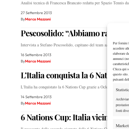
Analisi tecnica di Francesca Brancato redatta per Spazio Tennis 
27 Settembre 2013
By
Marco Mazzoni
Pescosolido: “Abbiamo ragazzi 
Per fornire 
Intervista a Stefano Pescosolido, capitano del team azzurro alla 
accedere all
elaborare d
16 Settembre 2013
annunci (no
By
Marco Mazzoni
caratteristi
Clicca qui s
L’Italia conquista la 6 Nations 
questo sito.
pulsanti del
L'Italia ha conquistato la 6 Nations Cup grazie a Ocleppo, Reitano
Statisti
14 Settembre 2013
Archiviar
By
Marco Mazzoni
prestazio
fonti dive
6 Nations Cup: Italia vicina alla 
Market
Il resoconto della seconda giornata dalla 6 Nations Cup. Molto ben