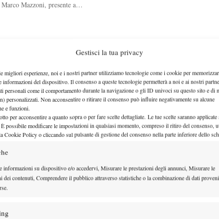
da Marco Mazzoni, presente a…
di qualità”
Gestisci la tua privacy
le migliori esperienze, noi e i nostri partner utilizziamo tecnologie come i cookie per memorizzar
6 Nations Tennis Cup disputata…
e informazioni del dispositivo. Il consenso a queste tecnologie permetterà a noi e ai nostri partne
ati personali come il comportamento durante la navigazione o gli ID univoci su questo sito e di 
n) personalizzati. Non acconsentire o ritirare il consenso può influire negativamente su alcune
che e funzioni.
otto per acconsentire a quanto sopra o per fare scelte dettagliate. Le tue scelte saranno applicate
Cup
 È possibile modificare le impostazioni in qualsiasi momento, compreso il ritiro del consenso, ut
la Cookie Policy o cliccando sul pulsante di gestione del consenso nella parte inferiore dello sc
, Brancato e Chinellato
che
e informazioni su dispositivo e/o accedervi, Misurare le prestazioni degli annunci, Misurare le
ni dei contenuti, Comprendere il pubblico attraverso statistiche o la combinazione di dati proveni
rse.
vittoria
ing
e gli azzurrini