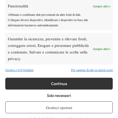
Funzionalità
Youtube
Sempre attivo
Abbinare e combinare dati provenienti da altre fonti di dati,
Collegare diversi dispositivi, Identificare i dispositivi in base alle
informazioni trasmesse automaticamente.
Garantire la sicurezza, prevenire e rilevare frodi,
correggere errori, Erogare e presentare pubblicità
Sempre attivo
e contenuto, Salvare e comunicare le scelte sulla
Testata giornalistica
registrata Aut-Trib Milano n°
Spazio Tennis
privacy.
10268 del 15/09/2025
VIBES MEDIA SRL
Editore:
, P.iva 14250480960
Gestisci 1410 fornitori
Per saperne di più su questi scopi
Direttore Responsabile: Alessandro Nizegorodcew
HOME
Continua
ENTRY LIST
NEWS
Solo necessari
WTA
Gestisci opzioni
ATP
CHALLENGER