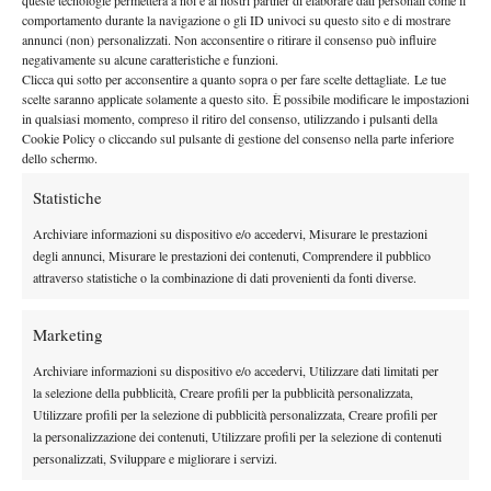
queste tecnologie permetterà a noi e ai nostri partner di elaborare dati personali come il
By
Sergio Pastena
comportamento durante la navigazione o gli ID univoci su questo sito e di mostrare
annunci (non) personalizzati. Non acconsentire o ritirare il consenso può influire
Baldi Deluxe, bene anche Napolitano e Gariglio
negativamente su alcune caratteristiche e funzioni.
Clicca qui sotto per acconsentire a quanto sopra o per fare scelte dettagliate. Le tue
25 Giugno 2012
scelte saranno applicate solamente a questo sito. È possibile modificare le impostazioni
By
Redazione
in qualsiasi momento, compreso il ritiro del consenso, utilizzando i pulsanti della
Cookie Policy o cliccando sul pulsante di gestione del consenso nella parte inferiore
dello schermo.
Statistiche
1
2
Archiviare informazioni su dispositivo e/o accedervi, Misurare le prestazioni
degli annunci, Misurare le prestazioni dei contenuti, Comprendere il pubblico
Facebook
attraverso statistiche o la combinazione di dati provenienti da fonti diverse.
Marketing
X
Archiviare informazioni su dispositivo e/o accedervi, Utilizzare dati limitati per
la selezione della pubblicità, Creare profili per la pubblicità personalizzata,
Utilizzare profili per la selezione di pubblicità personalizzata, Creare profili per
Instagram
la personalizzazione dei contenuti, Utilizzare profili per la selezione di contenuti
personalizzati, Sviluppare e migliorare i servizi.