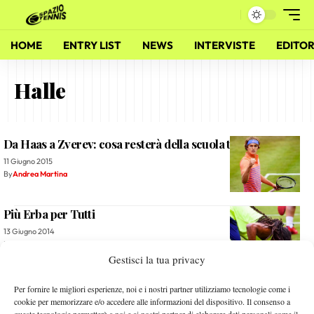
HOME
ENTRY LIST
NEWS
INTERVISTE
EDITOR
Halle
Da Haas a Zverev: cosa resterà della scuola tedesca?
11 Giugno 2015
By
Andrea Martina
Più Erba per Tutti
13 Giugno 2014
By
Marco Mazzoni
Gestisci la tua privacy
Eccoli di nuovo
Per fornire le migliori esperienze, noi e i nostri partner utilizziamo tecnologie come i
cookie per memorizzare e/o accedere alle informazioni del dispositivo. Il consenso a
17 Giugno 2013