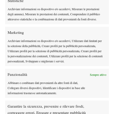
Statistiche
Archiviare informazioni su dispositivo e/o accedervi, Misurare le prestazioni
Instagram
degli annunci, Misurare le prestazioni dei contenuti, Comprendere il pubblico
attraverso statistiche o la combinazione di dati provenienti da fonti diverse.
Youtube
Marketing
Archiviare informazioni su dispositivo e/o accedervi, Utilizzare dati limitati per
la selezione della pubblicità, Creare profili per la pubblicità personalizzata,
Utilizzare profili per la selezione di pubblicità personalizzata, Creare profili per
la personalizzazione dei contenuti, Utilizzare profili per la selezione di contenuti
personalizzati, Sviluppare e migliorare i servizi.
Funzionalità
Sempre attivo
Abbinare e combinare dati provenienti da altre fonti di dati,
Collegare diversi dispositivi, Identificare i dispositivi in base alle
informazioni trasmesse automaticamente.
Testata giornalistica
registrata Aut-Trib Milano n°
Spazio Tennis
10268 del 15/09/2025
Garantire la sicurezza, prevenire e rilevare frodi,
VIBES MEDIA SRL
Editore:
, P.iva 14250480960
correggere errori, Erogare e presentare pubblicità