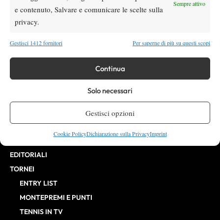
Direttore Responsabile: Alessandro Nizegorodcew
Sempre attivo
e contenuto, Salvare e comunicare le scelte sulla
HOME
privacy.
ENTRY LIST
NEWS
Gestisci 1412 fornitori
Per saperne di più su questi scopi
WTA
Continua
ATP
CHALLENGER
Solo necessari
ITF
BILLIE JEAN KING CUP
Gestisci opzioni
ATP FINALS
Cookie Policy
Dichiarazione sulla Privacy
Imprint
INTERVISTE
EDITORIALI
TORNEI
ENTRY LIST
MONTEPREMI E PUNTI
TENNIS IN TV