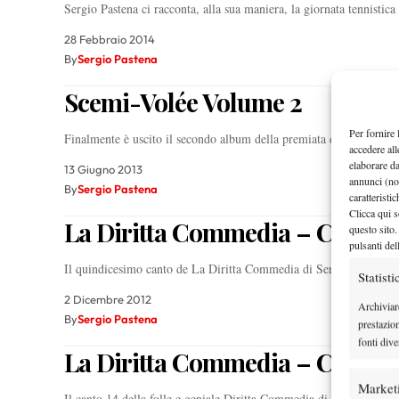
Sergio Pastena ci racconta, alla sua maniera, la giornata tennistic
28 Febbraio 2014
By
Sergio Pastena
Scemi-Volée Volume 2
Per fornire 
Finalmente è uscito il secondo album della premiata ditta Past
accedere all
elaborare d
13 Giugno 2013
annunci (no
By
Sergio Pastena
caratteristi
Clicca qui s
La Diritta Commedia – Canto 
questo sito.
pulsanti del
Il quindicesimo canto de La Diritta Commedia di Sergio Pastena 
Statisti
2 Dicembre 2012
Archiviar
By
Sergio Pastena
prestazio
fonti dive
La Diritta Commedia – Canto 
Market
Il canto 14 della folle e geniale Diritta Commedia di Sergio Past