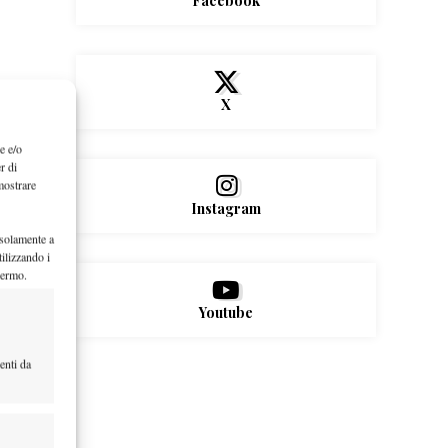
Facebook
X
e e/o
r di
mostrare
Instagram
 solamente a
ilizzando i
hermo.
Youtube
enti da