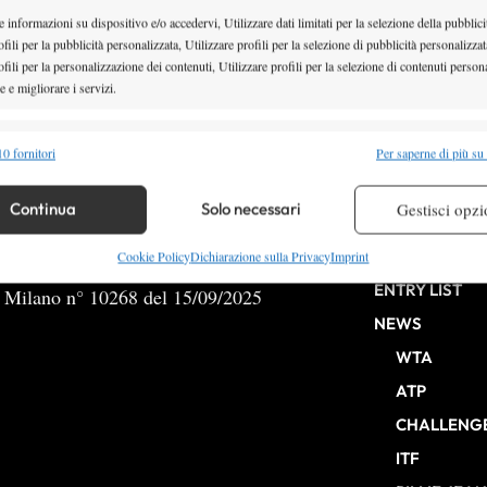
 informazioni su dispositivo e/o accedervi, Utilizzare dati limitati per la selezione della pubblici
fili per la pubblicità personalizzata, Utilizzare profili per la selezione di pubblicità personalizzat
fili per la personalizzazione dei contenuti, Utilizzare profili per la selezione di contenuti persona
 e migliorare i servizi.
3
…
9
10
alità
Semp
0 fornitori
Per saperne di più su
 combinare dati provenienti da altre fonti di dati, Collegare diversi dispositivi,
re i dispositivi in base alle informazioni trasmesse automaticamente.
Continua
Solo necessari
Gestisci opzi
HOME
re la sicurezza, prevenire e rilevare frodi, correggere errori,
Cookie Policy
Dichiarazione sulla Privacy
Imprint
 e presentare pubblicità e contenuto, Salvare e comunicare le
Semp
ENTRY LIST
b Milano n° 10268 del 15/09/2025
sulla privacy.
NEWS
WTA
ATP
CHALLENG
ITF