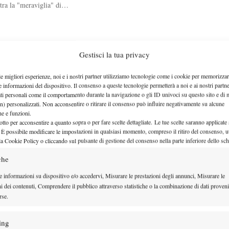
a tra la "meraviglia" di…
Gestisci la tua privacy
le migliori esperienze, noi e i nostri partner utilizziamo tecnologie come i cookie per memorizzar
ena-Nizegorodcew. Mi raccomando: che nessuno…
e informazioni del dispositivo. Il consenso a queste tecnologie permetterà a noi e ai nostri partne
ati personali come il comportamento durante la navigazione o gli ID univoci su questo sito e di 
n) personalizzati. Non acconsentire o ritirare il consenso può influire negativamente su alcune
che e funzioni.
otto per acconsentire a quanto sopra o per fare scelte dettagliate. Le tue scelte saranno applicate
XV
 È possibile modificare le impostazioni in qualsiasi momento, compreso il ritiro del consenso, ut
la Cookie Policy o cliccando sul pulsante di gestione del consenso nella parte inferiore dello sc
ci porta da Roger…
che
e informazioni su dispositivo e/o accedervi, Misurare le prestazioni degli annunci, Misurare le
ni dei contenuti, Comprendere il pubblico attraverso statistiche o la combinazione di dati proveni
rse.
XIV
ing
ena. Oggi si…