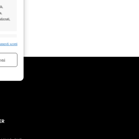
tà,
a,
lizzati,
re attivo
 questi scopi
oni
re attivo
ER