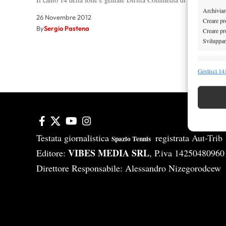
Archiviare
26 Novembre 2012
Creare pro
By
Sergio Pastena
Creare pro
Sviluppare
1
2
Funzion
Gestisci 141
Abbinare e
Identifica
Garanti
Erogare
Testata giornalistica
registrata Aut-Tri
Spazio Tennis
scelte 
VIBES MEDIA SRL
Editore:
, P.iva 14250480960
Direttore Responsabile: Alessandro Nizegorodcew