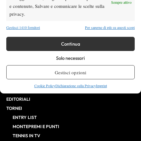
Direttore Responsabile: Alessandro Nizegorodcew
Sempre attivo
e contenuto, Salvare e comunicare le scelte sulla
HOME
privacy.
ENTRY LIST
NEWS
Gestisci 1410 fornitori
Per saperne di più su questi scopi
WTA
Continua
ATP
CHALLENGER
Solo necessari
ITF
BILLIE JEAN KING CUP
Gestisci opzioni
ATP FINALS
Cookie Policy
Dichiarazione sulla Privacy
Imprint
INTERVISTE
EDITORIALI
TORNEI
ENTRY LIST
MONTEPREMI E PUNTI
TENNIS IN TV