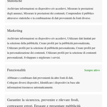
Statistiche
Archiviare informazioni su dispositivo e/o accedervi, Misurare le prestazioni
Instagram
degli annunci, Misurare le prestazioni dei contenuti, Comprendere il pubblico
attraverso statistiche o la combinazione di dati provenienti da fonti diverse.
Youtube
Marketing
Archiviare informazioni su dispositivo e/o accedervi, Utilizzare dati limitati per
la selezione della pubblicità, Creare profili per la pubblicità personalizzata,
Utilizzare profili per la selezione di pubblicità personalizzata, Creare profili per
la personalizzazione dei contenuti, Utilizzare profili per la selezione di contenuti
personalizzati, Sviluppare e migliorare i servizi.
Funzionalità
Sempre attivo
Abbinare e combinare dati provenienti da altre fonti di dati,
Collegare diversi dispositivi, Identificare i dispositivi in base alle
informazioni trasmesse automaticamente.
Testata giornalistica
registrata Aut-Trib Milano n°
Spazio Tennis
10268 del 15/09/2025
Garantire la sicurezza, prevenire e rilevare frodi,
VIBES MEDIA SRL
Editore:
, P.iva 14250480960
correggere errori, Erogare e presentare pubblicità