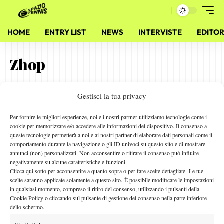
HOME
ENTRY LIST
NEWS
INTERVISTE
EDITOR
Zhop
Gestisci la tua privacy
Speciale 2011 – Di dov’è che sei?!?!?
2 Dicembre 2011
Per fornire le migliori esperienze, noi e i nostri partner utilizziamo tecnologie come i
By
Sergio Pastena
cookie per memorizzare e/o accedere alle informazioni del dispositivo. Il consenso a
queste tecnologie permetterà a noi e ai nostri partner di elaborare dati personali come il
comportamento durante la navigazione o gli ID univoci su questo sito e di mostrare
annunci (non) personalizzati. Non acconsentire o ritirare il consenso può influire
negativamente su alcune caratteristiche e funzioni.
Facebook
Clicca qui sotto per acconsentire a quanto sopra o per fare scelte dettagliate. Le tue
scelte saranno applicate solamente a questo sito. È possibile modificare le impostazioni
in qualsiasi momento, compreso il ritiro del consenso, utilizzando i pulsanti della
Cookie Policy o cliccando sul pulsante di gestione del consenso nella parte inferiore
X
dello schermo.