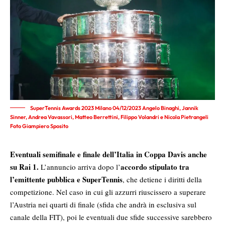
SuperTennis Awards 2023 Milano 04/12/2023 Angelo Binaghi, Jannik
Sinner, Andrea Vavassori, Matteo Berrettini, Filippo Volandri e Nicola Pietrangeli
Foto Giampiero Sposito
Eventuali semifinale e finale dell’Italia in Coppa Davis anche
su Rai 1.
accordo stipulato tra
L’annuncio arriva dopo l’
l’emittente pubblica e SuperTennis
, che detiene i diritti della
competizione. Nel caso in cui gli azzurri riuscissero a superare
l’Austria nei quarti di finale (sfida che andrà in esclusiva sul
canale della FIT), poi le eventuali due sfide successive sarebbero