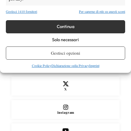
Gestisci 1410 fornitori
Per saperne di più su questi scopi
News
Wta
WTA 1000 Toronto 2026: pioggia pesante,
gioco sospeso
Continua
Solo necessari
SOCIAL
Gestisci opzioni
Cookie Policy
Dichiarazione sulla Privacy
Imprint
Facebook
X
Instagram