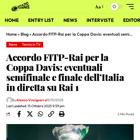
Aa
HOME
ENTRY LIST
NEWS
INTERVISTE
EDITOR
Home
»
Blog
»
Accordo FITP-Rai per la Coppa Davis: eventuali semifinale e finale dell’Italia in diretta su Rai 1
News
Tennis in TV
Accordo FITP-Rai per la
Coppa Davis: eventuali
semifinale e finale dell’Italia
in diretta su Rai 1
By
Alessio Vinciguerra
15/10/2025
Last updated: 15 Ottobre 2025 9:59 pm
2 Min Read