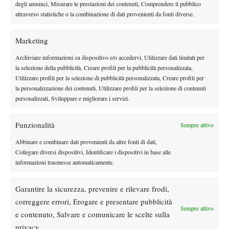
testata Rai Sport.
degli annunci, Misurare le prestazioni dei contenuti, Comprendere il pubblico
attraverso statistiche o la combinazione di dati provenienti da fonti diverse.
Marketing
Archiviare informazioni su dispositivo e/o accedervi, Utilizzare dati limitati per
la selezione della pubblicità, Creare profili per la pubblicità personalizzata,
DI TENDENZA
Utilizzare profili per la selezione di pubblicità personalizzata, Creare profili per
la personalizzazione dei contenuti, Utilizzare profili per la selezione di contenuti
Atp
News
personalizzati, Sviluppare e migliorare i servizi.
Masters 1000 Montreal 2026: programma,
orario e ordine di gioco venerdì 7 agosto.
Funzionalità
Sempre attivo
Arnaldi apre sul Centrale
Abbinare e combinare dati provenienti da altre fonti di dati,
Atp
News
Collegare diversi dispositivi, Identificare i dispositivi in base alle
Masters 1000 Montreal 2026: Darderi
informazioni trasmesse automaticamente.
rimonta Shang e vola agli ottavi
Garantire la sicurezza, prevenire e rilevare frodi,
Atp
News
correggere errori, Erogare e presentare pubblicità
Sempre attivo
Masters 1000 Montreal 2026: medical time
e contenuto, Salvare e comunicare le scelte sulla
out per Shang contro Darderi
privacy.