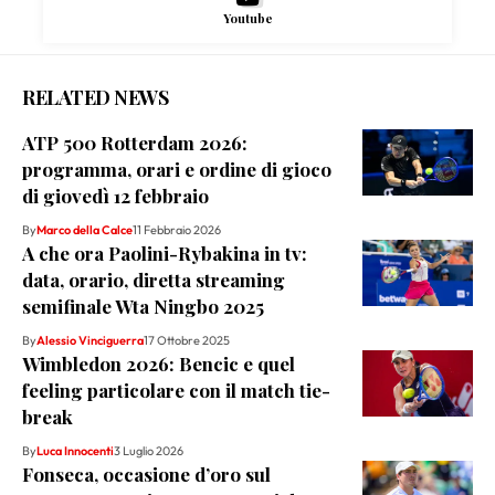
Youtube
RELATED NEWS
ATP 500 Rotterdam 2026:
programma, orari e ordine di gioco
di giovedì 12 febbraio
By
Marco della Calce
11 Febbraio 2026
A che ora Paolini-Rybakina in tv:
data, orario, diretta streaming
semifinale Wta Ningbo 2025
By
Alessio Vinciguerra
17 Ottobre 2025
Wimbledon 2026: Bencic e quel
feeling particolare con il match tie-
break
By
Luca Innocenti
3 Luglio 2026
Fonseca, occasione d’oro sul