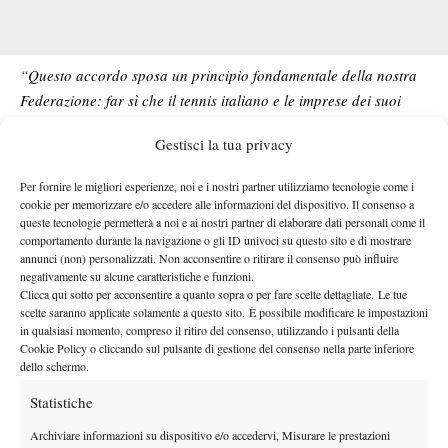
“Questo accordo sposa un principio fondamentale della nostra
Federazione: far sì che il tennis italiano e le imprese dei suoi
campioni possano arrivare al pubblico più ampio possibile”
, ha
Gestisci la tua privacy
Angelo Binaghi,
dichiarato
presidente della Federazione Italiana
Tennis e Padel.
“Voglio ringraziare la Rai per la sensibilità che
Per fornire le migliori esperienze, noi e i nostri partner utilizziamo tecnologie come i
ha dimostrato: far vedere il tennis sul primo canale del Servizio
cookie per memorizzare e/o accedere alle informazioni del dispositivo. Il consenso a
queste tecnologie permetterà a noi e ai nostri partner di elaborare dati personali come il
Pubblico significa valorizzare uno sport che sta vivendo un
comportamento durante la navigazione o gli ID univoci su questo sito e di mostrare
momento straordinario e avvicinare ancora più ragazze e
annunci (non) personalizzati. Non acconsentire o ritirare il consenso può influire
ragazzi alla nostra disciplina”
, ha aggiunto.
negativamente su alcune caratteristiche e funzioni.
Clicca qui sotto per acconsentire a quanto sopra o per fare scelte dettagliate. Le tue
“RaiSport è felice per questo accordo, che darà la possibilità
scelte saranno applicate solamente a questo sito. È possibile modificare le impostazioni
agli appassionati di tennis di vedere su Rai1 la squadra azzurra
in qualsiasi momento, compreso il ritiro del consenso, utilizzando i pulsanti della
Cookie Policy o cliccando sul pulsante di gestione del consenso nella parte inferiore
di Coppa Davis. La collaborazione tra noi e la Federazione
dello schermo.
Italiana Tennis e Padel, d’altra parte, è stata da subito efficace
nel segno delle migliori prerogative del servizio pubblico. Grazie
Statistiche
Paolo Petrecca
a tutti”.
Queste le parole dei
, direttore Sport e
Archiviare informazioni su dispositivo e/o accedervi, Misurare le prestazioni