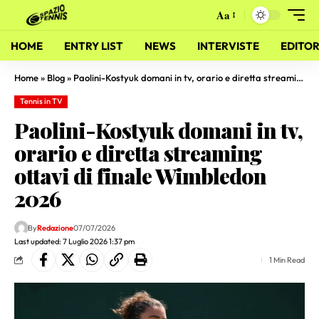
Aa
HOME
ENTRY LIST
NEWS
INTERVISTE
EDITOR
Home
»
Blog
»
Paolini-Kostyuk domani in tv, orario e diretta streaming ottavi di finale Wimbledon 2026
Tennis in TV
Paolini-Kostyuk domani in tv,
orario e diretta streaming
ottavi di finale Wimbledon
2026
By
Redazione
07/07/2026
Last updated: 7 Luglio 2026 1:37 pm
1 Min Read