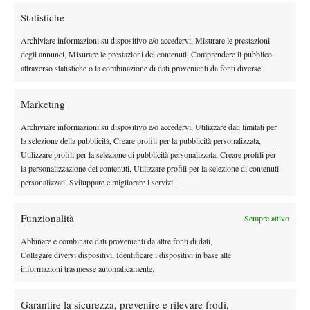
Statistiche
Sky Sport Wimbledon 3 (253)
Archiviare informazioni su dispositivo e/o accedervi, Misurare le prestazioni
Sky Sport Wimbledon 4 (254)
degli annunci, Misurare le prestazioni dei contenuti, Comprendere il pubblico
attraverso statistiche o la combinazione di dati provenienti da fonti diverse.
Sky Sport Wimbledon 5 (255)
Sky Sport Wimbledon 6 (256)
Marketing
Archiviare informazioni su dispositivo e/o accedervi, Utilizzare dati limitati per
la selezione della pubblicità, Creare profili per la pubblicità personalizzata,
Utilizzare profili per la selezione di pubblicità personalizzata, Creare profili per
la personalizzazione dei contenuti, Utilizzare profili per la selezione di contenuti
personalizzati, Sviluppare e migliorare i servizi.
DI TENDENZA
Funzionalità
Sempre attivo
Atp
News
Masters 1000 Montreal 2026: Darderi
Abbinare e combinare dati provenienti da altre fonti di dati,
rimonta Shang e vola agli ottavi
Collegare diversi dispositivi, Identificare i dispositivi in base alle
informazioni trasmesse automaticamente.
Atp
News
Garantire la sicurezza, prevenire e rilevare frodi,