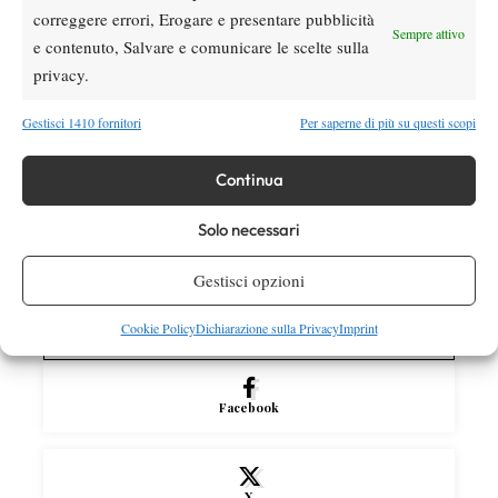
Masters 1000 Montreal 2026: medical time
correggere errori, Erogare e presentare pubblicità
out per Shang contro Darderi
Sempre attivo
e contenuto, Salvare e comunicare le scelte sulla
privacy.
News
Wta
WTA 1000 Toronto 2026: pioggia pesante,
Gestisci 1410 fornitori
Per saperne di più su questi scopi
gioco sospeso
Continua
Atp
News
Solo necessari
Masters 1000 Montreal 2026: Darderi
Shang inizia in ritardo per pioggia
Gestisci opzioni
Cookie Policy
Dichiarazione sulla Privacy
Imprint
SOCIAL
Facebook
X