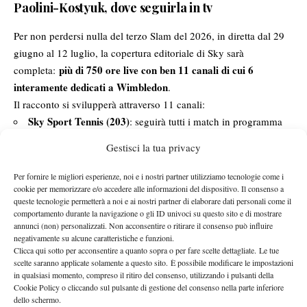
Paolini-Kostyuk, dove seguirla in tv
Per non perdersi nulla del terzo Slam del 2026, in diretta dal 29
giugno al 12 luglio, la copertura editoriale di Sky sarà
più di 750 ore live con ben 11 canali di cui 6
completa:
interamente dedicati a Wimbledon
.
Il racconto si svilupperà attraverso 11 canali:
Sky Sport Tennis (203)
: seguirà tutti i match in programma
sul Centrale
Gestisci la tua privacy
Sky Sport Uno (201)
: seguirà i match più importanti del
Per fornire le migliori esperienze, noi e i nostri partner utilizziamo tecnologie come i
torneo
cookie per memorizzare e/o accedere alle informazioni del dispositivo. Il consenso a
Sky Sport Arena (204)
queste tecnologie permetterà a noi e ai nostri partner di elaborare dati personali come il
: sarà il punto di riferimento per
comportamento durante la navigazione o gli ID univoci su questo sito e di mostrare
“Diretta Wimbledon”
annunci (non) personalizzati. Non acconsentire o ritirare il consenso può influire
negativamente su alcune caratteristiche e funzioni.
Sky Sport 4K
: trasmetterà i match che si disputeranno sul
Clicca qui sotto per acconsentire a quanto sopra o per fare scelte dettagliate. Le tue
campo Centrale
scelte saranno applicate solamente a questo sito. È possibile modificare le impostazioni
in qualsiasi momento, compreso il ritiro del consenso, utilizzando i pulsanti della
Sky Sport Wimbledon 1 (251)
Cookie Policy o cliccando sul pulsante di gestione del consenso nella parte inferiore
dello schermo.
Sky Sport Wimbledon 2 (252)