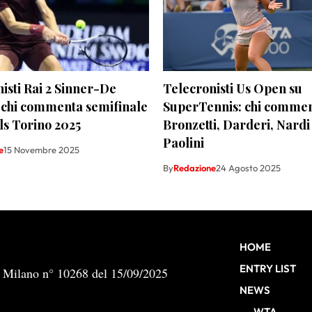
isti Rai 2 Sinner-De
Telecronisti Us Open su
 chi commenta semifinale
SuperTennis: chi comme
ls Torino 2025
Bronzetti, Darderi, Nardi
Paolini
e
15 Novembre 2025
By
Redazione
24 Agosto 2025
HOME
ENTRY LIST
b Milano n° 10268 del 15/09/2025
NEWS
WTA