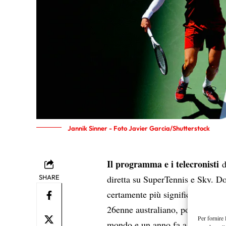
Jannik Sinner - Foto Javier Garcia/Shutterstock
Il programma e i telecronisti
d
SHARE
diretta su SuperTennis e Sky. Do
certamente più significativo per 
26enne australiano, poche settim
Per fornire 
mondo e un anno fa a New York s