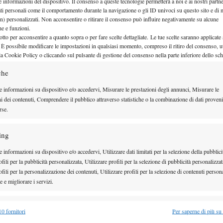
e informazioni del dispositivo. Il consenso a queste tecnologie permetterà a noi e ai nostri partne
ati personali come il comportamento durante la navigazione o gli ID univoci su questo sito e di 
2°match dalle 17:30 sull’Arthur Ashe
ata come
,
n) personalizzati. Non acconsentire o ritirare il consenso può influire negativamente su alcune
mine del match tra Arango e Swiatek.
che e funzioni.
otto per acconsentire a quanto sopra o per fare scelte dettagliate. Le tue scelte saranno applicate
 È possibile modificare le impostazioni in qualsiasi momento, compreso il ritiro del consenso, ut
la Cookie Policy o cliccando sul pulsante di gestione del consenso nella parte inferiore dello sc
che
e informazioni su dispositivo e/o accedervi, Misurare le prestazioni degli annunci, Misurare le
ni dei contenuti, Comprendere il pubblico attraverso statistiche o la combinazione di dati proveni
rse.
ing
 informazioni su dispositivo e/o accedervi, Utilizzare dati limitati per la selezione della pubblici
fili per la pubblicità personalizzata, Utilizzare profili per la selezione di pubblicità personalizzat
fili per la personalizzazione dei contenuti, Utilizzare profili per la selezione di contenuti persona
 e migliorare i servizi.
PERTENNIS E SKY
alità
Semp
sarà trasmessa
sia in chiaro
o di Flushing Meadows,
0 fornitori
Per saperne di più su