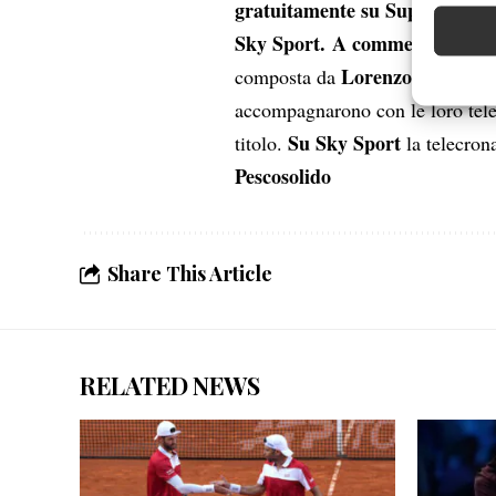
Abbinare e
gratuitamente su SuperTennis
Identifica
Sky Sport.
A commentare la s
Lorenzo Fares e 
composta da
Garanti
accompagnarono con le loro tele
Erogare
scelte 
Su Sky Sport
titolo.
la telecron
Pescosolido
Share This Article
RELATED NEWS