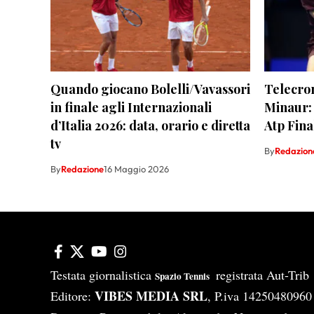
Quando giocano Bolelli/Vavassori
Telecron
in finale agli Internazionali
Minaur:
d’Italia 2026: data, orario e diretta
Atp Fina
tv
By
Redazion
By
Redazione
16 Maggio 2026
Testata giornalistica
registrata Aut-Tri
Spazio Tennis
VIBES MEDIA SRL
Editore:
, P.iva 14250480960