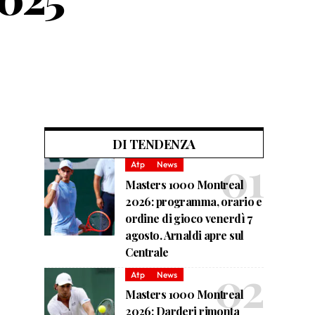
DI TENDENZA
Atp
News
Masters 1000 Montreal
2026: programma, orario e
ordine di gioco venerdì 7
agosto. Arnaldi apre sul
Centrale
Atp
News
Masters 1000 Montreal
2026: Darderi rimonta