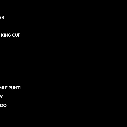
ER
N KING CUP
I E PUNTI
TV
RDO