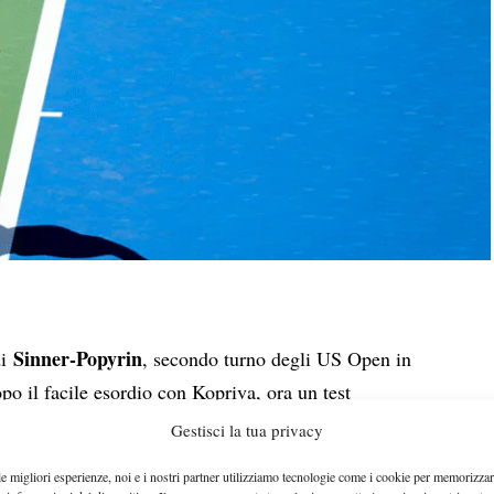
Sinner-Popyrin
i
, secondo turno degli US Open in
po il facile esordio con Kopriva, ora un test
il numero uno del tabellone. L’avversario odierno, il
Gestisci la tua privacy
ane fa aveva raggiunto il best ranking di n°19 al
le migliori esperienze, noi e i nostri partner utilizziamo tecnologie come i cookie per memorizzar
i era concesso il lusso di eliminare Novak