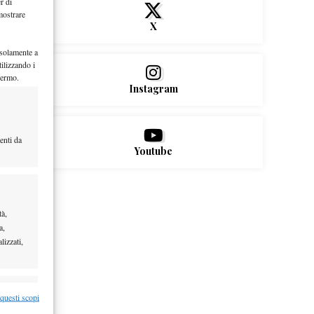
r di
mostrare
X
 solamente a
ilizzando i
hermo.
Instagram
enti da
Youtube
tà,
a,
lizzati,
re attivo
 questi scopi