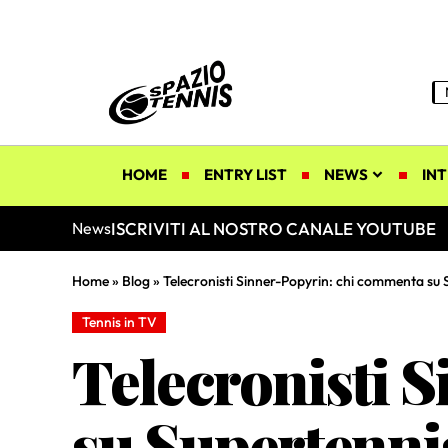
HOME
ENTRY LIST
NEWS
INT
ISCRIVITI AL NOSTRO CANALE YOUTUBE
News
Home
»
Blog
»
Telecronisti Sinner-Popyrin: chi commenta su
Tennis in TV
Telecronisti 
su Supertenni