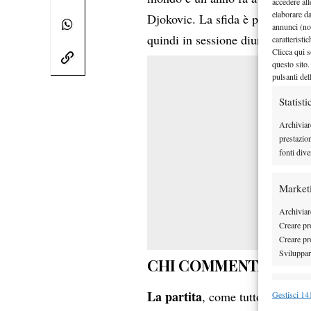
accedere all
elaborare d
Djokovic. La sfida è programm
annunci (no
quindi in sessione diurna al ter
caratteristi
Clicca qui s
questo sito.
pulsanti del
Statisti
Archiviar
prestazio
fonti dive
Market
Archiviare
Creare pro
Creare pro
Sviluppare
CHI COMMENTA SU SU
Funzion
La partita
, come tutto il torne
Gestisci 141