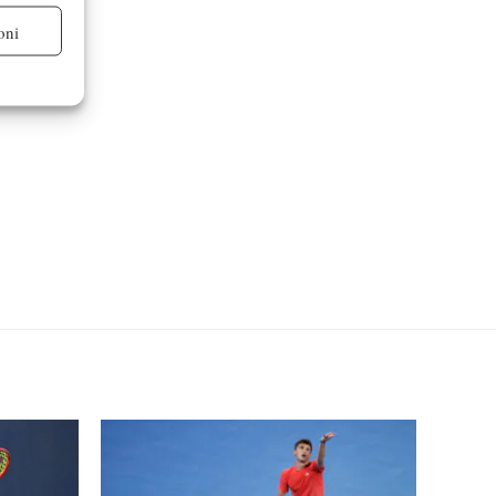
oni
re attivo