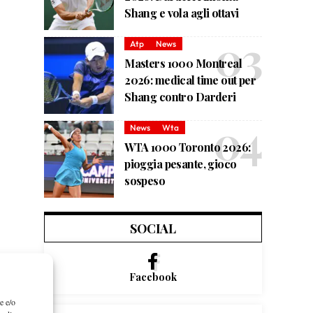
Shang e vola agli ottavi
Atp
News
Masters 1000 Montreal
2026: medical time out per
Shang contro Darderi
News
Wta
WTA 1000 Toronto 2026:
pioggia pesante, gioco
sospeso
SOCIAL
Facebook
e e/o