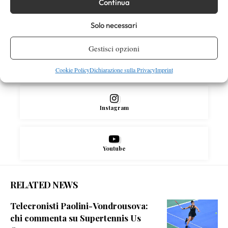
Continua
Solo necessari
Facebook
Gestisci opzioni
X
Cookie Policy
Dichiarazione sulla Privacy
Imprint
Instagram
Youtube
RELATED NEWS
Telecronisti Paolini-Vondrousova:
chi commenta su Supertennis Us