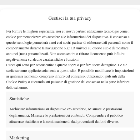
CHI COMMENTA SU SUPERTENNIS SKY
Gestisci la tua privacy
La partita
sarà
, come tutto il torneo di Flushing Meadows,
Per fornire le migliori esperienze, noi e i nostri partner utilizziamo tecnologie come i
trasmessa
sia in chiaro gratuitamente su SuperTennis
che via
cookie per memorizzare e/o accedere alle informazioni del dispositivo. Il consenso a
canali Sky Sport.
A
satellite – previo abbonamento – sui
queste tecnologie permetterà a noi e ai nostri partner di elaborare dati personali come il
commentare la sfida Sinner-Auger Aliassime
su SuperTennis
comportamento durante la navigazione o gli ID univoci su questo sito e di mostrare
annunci (non) personalizzati. Non acconsentire o ritirare il consenso può influire
Lorenzo Fares e Vincenzo
sarà la coppia composta da
negativamente su alcune caratteristiche e funzioni.
Santopadre
, che già lo scorso anno accompagnarono con le loro
Clicca qui sotto per acconsentire a quanto sopra o per fare scelte dettagliate. Le tue
Su Sky
scelte saranno applicate solamente a questo sito. È possibile modificare le impostazioni
telecronache il campione di Sesto Pusteria verso il titolo.
in qualsiasi momento, compreso il ritiro del consenso, utilizzando i pulsanti della
Sport
Elena Pero
Paolo
la telecronaca sarà invece a cura di
e
Cookie Policy o cliccando sul pulsante di gestione del consenso nella parte inferiore
Bertolucci.
dello schermo.
Statistiche
Archiviare informazioni su dispositivo e/o accedervi, Misurare le prestazioni
degli annunci, Misurare le prestazioni dei contenuti, Comprendere il pubblico
attraverso statistiche o la combinazione di dati provenienti da fonti diverse.
DI TENDENZA
Marketing