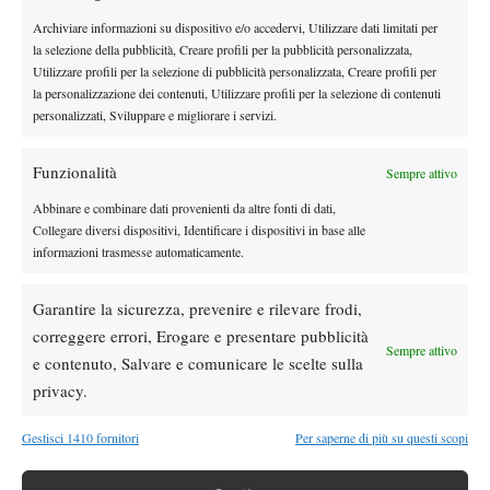
News
Archiviare informazioni su dispositivo e/o accedervi, Utilizzare dati limitati per
Dalle porte dell’eliminazione alla gloria:
la selezione della pubblicità, Creare profili per la pubblicità personalizzata,
Norrie scrive la sua favola a Montreal,
Utilizzare profili per la selezione di pubblicità personalizzata, Creare profili per
rimonta folle su de Minaur
la personalizzazione dei contenuti, Utilizzare profili per la selezione di contenuti
personalizzati, Sviluppare e migliorare i servizi.
News
Wta
Paolini salta il WTA 1000 di Cincinnati, non
Funzionalità
difenderà la finale del 2025
Sempre attivo
Abbinare e combinare dati provenienti da altre fonti di dati,
Collegare diversi dispositivi, Identificare i dispositivi in base alle
Atp
News
informazioni trasmesse automaticamente.
Masters 1000 Montreal 2026: programma,
orario e ordine di gioco venerdì 7 agosto.
Arnaldi apre sul Centrale
Garantire la sicurezza, prevenire e rilevare frodi,
correggere errori, Erogare e presentare pubblicità
Atp
News
Sempre attivo
e contenuto, Salvare e comunicare le scelte sulla
Masters 1000 Montreal 2026: Darderi
privacy.
rimonta Shang e vola agli ottavi
Gestisci 1410 fornitori
Per saperne di più su questi scopi
SOCIAL