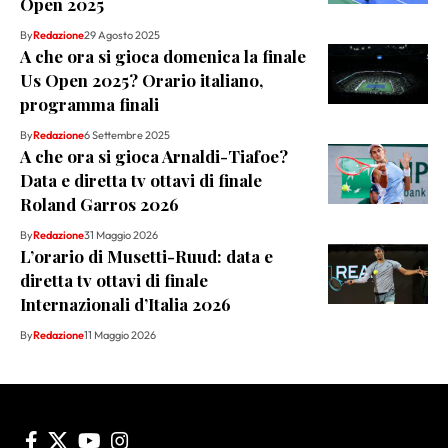
Open 2025
By
Redazione
29 Agosto 2025
A che ora si gioca domenica la finale
Us Open 2025? Orario italiano,
programma finali
By
Redazione
6 Settembre 2025
A che ora si gioca Arnaldi-Tiafoe?
Data e diretta tv ottavi di finale
Roland Garros 2026
By
Redazione
31 Maggio 2026
L’orario di Musetti-Ruud: data e
diretta tv ottavi di finale
Internazionali d’Italia 2026
By
Redazione
11 Maggio 2026