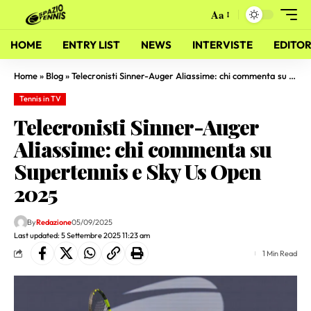
Aa
HOME
ENTRY LIST
NEWS
INTERVISTE
EDITOR
Home
»
Blog
»
Telecronisti Sinner-Auger Aliassime: chi commenta su Supertennis e Sky Us Open 2025
Tennis in TV
Telecronisti Sinner-Auger
Aliassime: chi commenta su
Supertennis e Sky Us Open
2025
By
Redazione
05/09/2025
Last updated: 5 Settembre 2025 11:23 am
1 Min Read