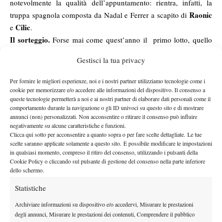
notevolmente la qualità dell’appuntamento: rientra, infatti, la
Raonic
truppa spagnola composta da Nadal e Ferrer a scapito di
Cilic
e
.
Il sorteggio.
Forse mai come quest’anno il primo lotto, quello
con protagonisti il numero uno ed il numero due, aveva un peso
Gestisci la tua privacy
specifico di vitale importanza. Avere questo Djokovic o un
Murray magari distratto dalle sirene della prossima finale di
Per fornire le migliori esperienze, noi e i nostri partner utilizziamo tecnologie come i
Coppa Davis in programma su terra è in grado di fare tutta la
cookie per memorizzare e/o accedere alle informazioni del dispositivo. Il consenso a
queste tecnologie permetterà a noi e ai nostri partner di elaborare dati personali come il
differenza del mondo per quanto concerne gli altri sei
comportamento durante la navigazione o gli ID univoci su questo sito e di mostrare
competitors
.
annunci (non) personalizzati. Non acconsentire o ritirare il consenso può influire
Gruppo Stan Smith –
(Djokovic, Federer, Berdych, Nishikori).
negativamente su alcune caratteristiche e funzioni.
Clicca qui sotto per acconsentire a quanto sopra o per fare scelte dettagliate. Le tue
Stan
Il primo gruppo, che da quest’anno omaggia col nome
scelte saranno applicate solamente a questo sito. È possibile modificare le impostazioni
Smith
(il primo Maestro che si aggiudicò il titolo nel 1970 a
in qualsiasi momento, compreso il ritiro del consenso, utilizzando i pulsanti della
Cookie Policy o cliccando sul pulsante di gestione del consenso nella parte inferiore
Novak Djokovic
Tokyo) viene ovviamente capeggiato da
.
dello schermo.
Roger Federer, Tomas Berdych e
Assieme al serbo ci saranno
Statistiche
Kei Nishikori
di ferro
per un girone reso
dalla presenza del
serbo e del basilese che, insieme, han saputo fagocitare qualcosa
Archiviare informazioni su dispositivo e/o accedervi, Misurare le prestazioni
come dieci delle ultime dodici edizioni del torneo.
degli annunci, Misurare le prestazioni dei contenuti, Comprendere il pubblico