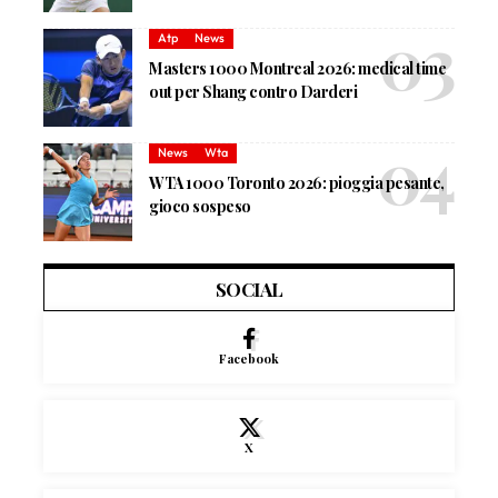
Atp
News
Masters 1000 Montreal 2026: medical time
out per Shang contro Darderi
News
Wta
WTA 1000 Toronto 2026: pioggia pesante,
gioco sospeso
SOCIAL
Facebook
X