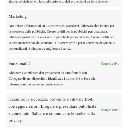
attraverso statistiche o la combinazione di dati provenienti da fonti diverse.
Gruppo Ilie Nastase – (Murray, Wawrinka, Nadal, Ferrer).
Ilie Nastase
L’altro girone, che prende il nome invece da
Marketing
vincitore di quattro delle prime sei edizioni del Masters in quattro
città diverse (Parigi, Barcellona, Boston e Stoccolma), è quanto
Archiviare informazioni su dispositivo e/o accedervi, Utilizzare dati limitati per
aperto a più soluzioni senza un vero e proprio padrone
mai
. Il
la selezione della pubblicità, Creare profili per la pubblicità personalizzata,
Utilizzare profili per la selezione di pubblicità personalizzata, Creare profili per
Andy Murray
padrone gerarchico del raggruppamento è
che,
la personalizzazione dei contenuti, Utilizzare profili per la selezione di contenuti
come detto in precedenza, potrebbe risentire dei tre giorni di
personalizzati, Sviluppare e migliorare i servizi.
allenamento sulla terra rossa nel corso della settimana che volge
Stan è ovviamente circondato dal solito alone
alla conclusione.
Funzionalità
Sempre attivo
d’imprevedibilità
ma è forte di un buon ricordo sia della passata
Abbinare e combinare dati provenienti da altre fonti di dati,
edizione dove si arrese sul filo solo in semifinale dinnanzi a
Collegare diversi dispositivi, Identificare i dispositivi in base alle
Federer nel match del celebre
“cry baby
”, sia della vittoria
informazioni trasmesse automaticamente.
parigina con Rafa Nadal contro il quale farà il suo esordio nel
torneo.
Garantire la sicurezza, prevenire e rilevare frodi,
correggere errori, Erogare e presentare pubblicità
Sempre attivo
e contenuto, Salvare e comunicare le scelte sulla
privacy.
TAGGED:
Atp Finals
Rafael Nadal
Roger Federer
Sorteggio