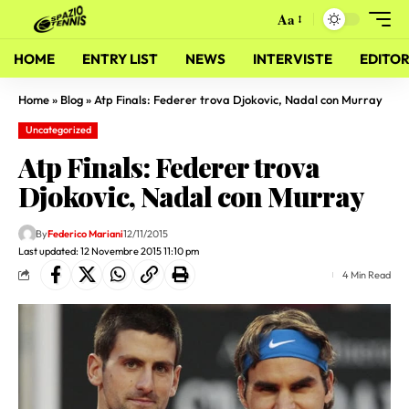
Aa
HOME
ENTRY LIST
NEWS
INTERVISTE
EDITOR
Home
»
Blog
»
Atp Finals: Federer trova Djokovic, Nadal con Murray
Uncategorized
Atp Finals: Federer trova
Djokovic, Nadal con Murray
By
Federico Mariani
12/11/2015
Last updated: 12 Novembre 2015 11:10 pm
4 Min Read