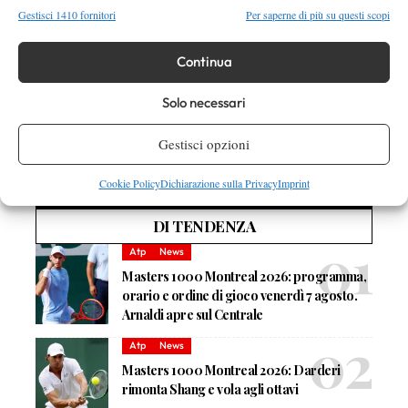
Gestisci 1410 fornitori
Per saperne di più su questi scopi
Continua
Solo necessari
Nessun commento
Gestisci opzioni
Devi essere
connesso
per inviare un commento.
Cookie Policy
Dichiarazione sulla Privacy
Imprint
DI TENDENZA
Atp
News
Masters 1000 Montreal 2026: programma,
orario e ordine di gioco venerdì 7 agosto.
Arnaldi apre sul Centrale
Atp
News
Masters 1000 Montreal 2026: Darderi
rimonta Shang e vola agli ottavi