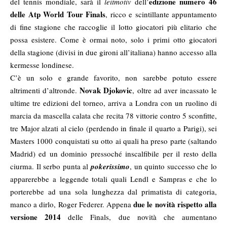
edizione numero 46
del tennis mondiale, sarà il
leitmotiv
dell’
delle Atp World Tour Finals
, ricco e scintillante appuntamento
di fine stagione che raccoglie il lotto giocatori più elitario che
possa esistere. Come è ormai noto, solo i primi otto giocatori
della stagione (divisi in due gironi all’italiana) hanno accesso alla
kermesse londinese.
C’è un solo e grande favorito, non sarebbe potuto essere
Novak Djokovic
altrimenti d’altronde.
, oltre ad aver incassato le
ultime tre edizioni del torneo, arriva a Londra con un ruolino di
marcia da mascella calata che recita 78 vittorie contro 5 sconfitte,
tre Major alzati al cielo (perdendo in finale il quarto a Parigi), sei
Masters 1000 conquistati su otto ai quali ha preso parte (saltando
Madrid) ed un dominio pressoché inscalfibile per il resto della
ciurma. Il serbo punta al
pokerissimo
, un quinto successo che lo
apparerebbe a leggende totali quali Lendl e Sampras e che lo
porterebbe ad una sola lunghezza dal primatista di categoria,
due le novità rispetto alla
manco a dirlo, Roger Federer. Appena
versione 2014
delle Finals, due novità che aumentano