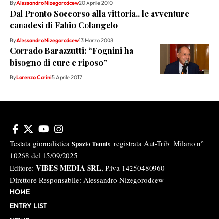
By
Alessandro Nizegorodcew
20 Aprile 2010
Dal Pronto Soccorso alla vittoria.. le avventure
canadesi di Fabio Colangelo
By
Alessandro Nizegorodcew
13 Marzo 2008
Corrado Barazzutti: “Fognini ha
bisogno di cure e riposo”
By
Lorenzo Carini
5 Aprile 2017
Testata giornalistica
registrata Aut-Trib Milano n°
Spazio Tennis
10268 del 15/09/2025
VIBES MEDIA SRL
Editore:
, P.iva 14250480960
Direttore Responsabile: Alessandro Nizegorodcew
HOME
ENTRY LIST