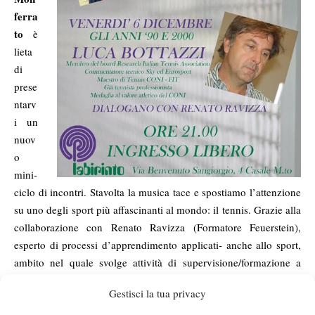
ferra
to
è
lieta
di
prese
ntarv
i un
nuov
o
mini-
ciclo di incontri. Stavolta la musica tace e spostiamo l’attenzione
su uno degli sport più affascinanti al mondo: il tennis. Grazie alla
collaborazione con Renato Ravizza (Formatore Feuerstein),
esperto di processi d’apprendimento applicati- anche allo sport,
ambito nel quale svolge attività di supervisione/formazione a
tecnici e allenatori (collabora stabilmente da oltre quattro anni
Gestisci la tua privacy
con la scuola tennis dello Sport Club Nuova Casale) e lavora con