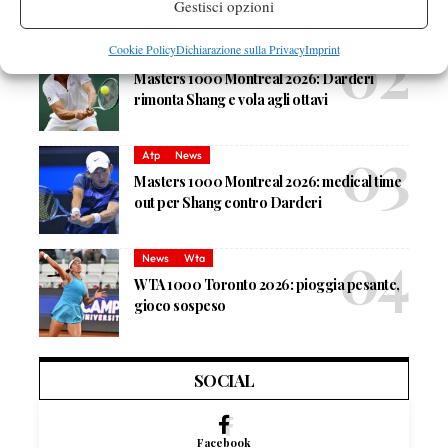
Gestisci opzioni
Arnaldi apre sul Centrale
Cookie Policy
Dichiarazione sulla Privacy
Imprint
Atp
News
Masters 1000 Montreal 2026: Darderi
rimonta Shang e vola agli ottavi
Atp
News
Masters 1000 Montreal 2026: medical time
out per Shang contro Darderi
News
Wta
WTA 1000 Toronto 2026: pioggia pesante,
gioco sospeso
SOCIAL
Facebook