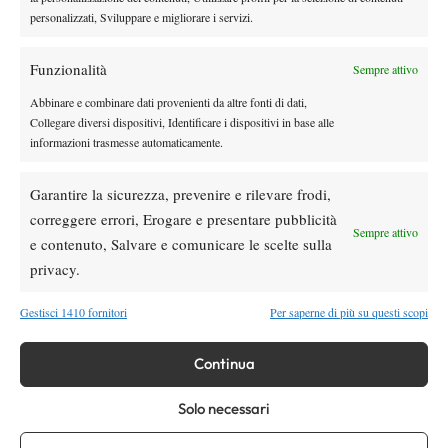
Non ci resta che iniziare la partita: due set, due Campioni e una
personalizzati, Sviluppare e migliorare i servizi.
Storia importante da raccontare.
Funzionalità
Sempre attivo
Abbinare e combinare dati provenienti da altre fonti di dati,
TAGGED:
Luca Bottazzi
Collegare diversi dispositivi, Identificare i dispositivi in base alle
informazioni trasmesse automaticamente.
Garantire la sicurezza, prevenire e rilevare frodi,
correggere errori, Erogare e presentare pubblicità
Sempre attivo
e contenuto, Salvare e comunicare le scelte sulla
Nessun commento
privacy.
Devi essere
connesso
per inviare un commento.
Gestisci 1410 fornitori
Per saperne di più su questi scopi
Continua
DI TENDENZA
Atp
News
Solo necessari
Masters 1000 Montreal 2026: programma,
orario e ordine di gioco venerdì 7 agosto.