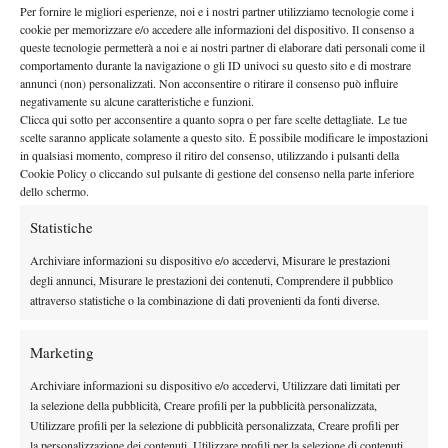
atleti di differente età e livello (da Under 12 a professionisti) in
Per fornire le migliori esperienze, noi e i nostri partner utilizziamo tecnologie come i
svariate discipline, ci addentriamo all’interno dell’era open di
cookie per memorizzare e/o accedere alle informazioni del dispositivo. Il consenso a
queste tecnologie permetterà a noi e ai nostri partner di elaborare dati personali come il
questo sport, e per farlo ci siamo avvalsi del prezioso contributo
comportamento durante la navigazione o gli ID univoci su questo sito e di mostrare
di due tra i maggiori esperti italiani.
annunci (non) personalizzati. Non acconsentire o ritirare il consenso può influire
A parlare degli ANNI ’90 e 2000 abbiamo invitato (venerdì 6
negativamente su alcune caratteristiche e funzioni.
Clicca qui sotto per acconsentire a quanto sopra o per fare scelte dettagliate. Le tue
LUCA BOTTAZZI
dicembre)
, Membro del board Research
scelte saranno applicate solamente a questo sito. È possibile modificare le impostazioni
Italian Tennis Association, già tennista professionista e Medaglia
in qualsiasi momento, compreso il ritiro del consenso, utilizzando i pulsanti della
Cookie Policy o cliccando sul pulsante di gestione del consenso nella parte inferiore
al Valore Atletico del CONI oltre che commentatore tecnico di
dello schermo.
Sky ed Eurosport. Impossibile condensare una carriera così
prolifica in poche e semplici parole, quello che è sicuro e che
Statistiche
avremo la possibilità di poter ascoltare i racconti degli ultimi
Archiviare informazioni su dispositivo e/o accedervi, Misurare le prestazioni
vent’anni di tennis da chi li ha vissuti a stretto contatto con i più
degli annunci, Misurare le prestazioni dei contenuti, Comprendere il pubblico
grandi protagonisti.
attraverso statistiche o la combinazione di dati provenienti da fonti diverse.
Per l’occasione verrà allestita inoltre una vetrina a tema che, se da
un lato servirà a promuovere l’evento, dall’altro metterà in mostra
Marketing
alcune memorabilia a tema davvero notevoli di cui non vogliamo
Archiviare informazioni su dispositivo e/o accedervi, Utilizzare dati limitati per
per il momento svelare nulla, ma che siamo certi faranno parlare
la selezione della pubblicità, Creare profili per la pubblicità personalizzata,
di se.
Utilizzare profili per la selezione di pubblicità personalizzata, Creare profili per
la personalizzazione dei contenuti, Utilizzare profili per la selezione di contenuti