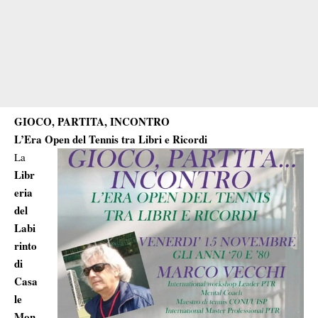
GIOCO, PARTITA, INCONTRO
L’Era Open del Tennis tra Libri e Ricordi
La
Libr
eria
del
Labi
rinto
di
Casa
le
Mon