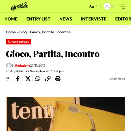
Aa
HOME
ENTRY LIST
NEWS
INTERVISTE
EDITOR
Home
»
Blog
»
Gioco, Partita, Incontro
Uncategorized
Gioco, Partita, Incontro
By
Redazione
27/11/2013
Last updated: 27 Novembre 2013 3:17 pm
2 Min Read