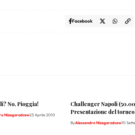
Facebook
i? No, Pioggia!
Challenger Napoli (50.00
Presentazione del torneo
ro Nizegorodcew
23 Aprile 2010
By
Alessandro Nizegorodcew
10 Set