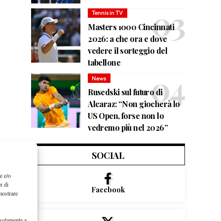
Tennis in TV
Masters 1000 Cincinnati
2026: a che ora e dove
vedere il sorteggio del
tabellone
News
Rusedski sul futuro di
Alcaraz: “Non giocherà lo
US Open, forse non lo
vedremo più nel 2026”
SOCIAL
e e/o
r di
Facebook
mostrare
 solamente a