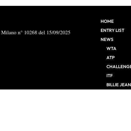
HOME
ENTRY LIST
b Milano n° 10268 del 15/09/2025
NEWS
WTA
ATP
CHALLENG
ITF
BILLIE JEA
ATP FINALS
INTERVISTE
EDITORIALI
TORNEI
ENTRY LIST