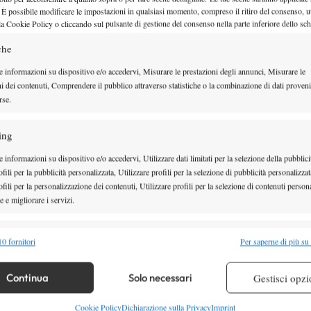
 segno di colore rosso.
 È possibile modificare le impostazioni in qualsiasi momento, compreso il ritiro del consenso, ut
la Cookie Policy o cliccando sul pulsante di gestione del consenso nella parte inferiore dello sc
isate generali di arbitro, giocatori e pubblico…
che
e informazioni su dispositivo e/o accedervi, Misurare le prestazioni degli annunci, Misurare le
ni dei contenuti, Comprendere il pubblico attraverso statistiche o la combinazione di dati proveni
rse.
ing
 informazioni su dispositivo e/o accedervi, Utilizzare dati limitati per la selezione della pubblici
fili per la pubblicità personalizzata, Utilizzare profili per la selezione di pubblicità personalizzat
fili per la personalizzazione dei contenuti, Utilizzare profili per la selezione di contenuti persona
 e migliorare i servizi.
alità
Semp
0 fornitori
Per saperne di più su
 combinare dati provenienti da altre fonti di dati, Collegare diversi dispositivi,
re i dispositivi in base alle informazioni trasmesse automaticamente.
Continua
Solo necessari
Gestisci opzi
re la sicurezza, prevenire e rilevare frodi, correggere errori,
Cookie Policy
Dichiarazione sulla Privacy
Imprint