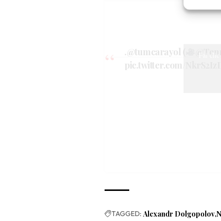
Erogare
scelte 
.
@tumcarayol
(
@Ten
Fai clic
pic.twitter.com/NkrS2I
TAGGED:
Alexandr Dolgopolov
N