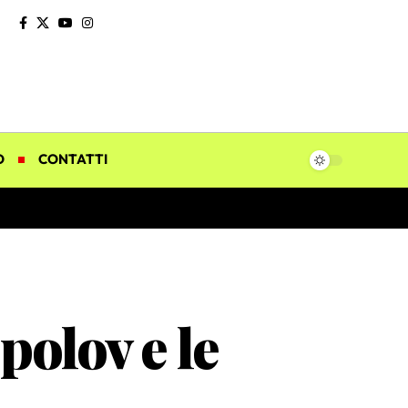
O
CONTATTI
olov e le