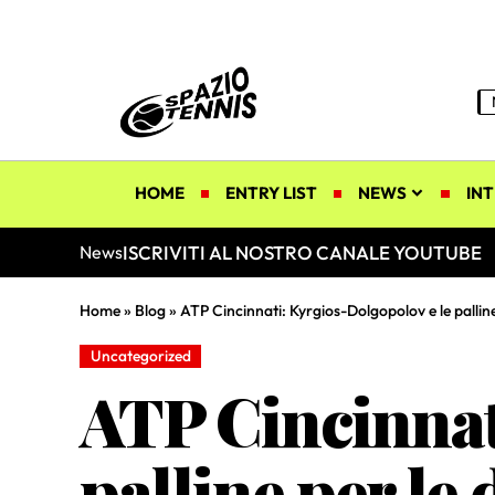
HOME
ENTRY LIST
NEWS
INT
ISCRIVITI AL NOSTRO CANALE YOUTUBE
News
Home
»
Blog
»
ATP Cincinnati: Kyrgios-Dolgopolov e le pallin
Uncategorized
ATP Cincinnat
palline per l