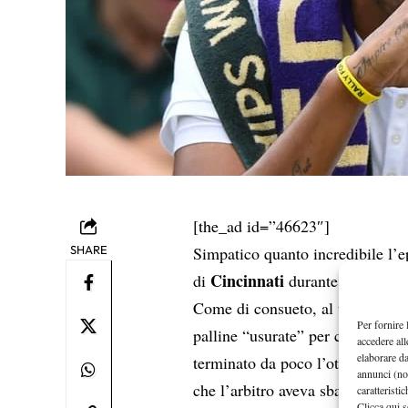
[the_ad id=”46623″]
SHARE
Simpatico quanto incredibile l’e
Cincinnati
di
durante l’incontro
Come di consueto, al termine del 
Per fornire 
palline “usurate” per cambiarle
accedere all
elaborare d
terminato da poco l’ottavo punto
annunci (no
che l’arbitro aveva sbagliato tub
caratteristi
Clicca qui s