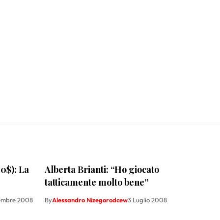
0$): La
Alberta Brianti: “Ho giocato
tatticamente molto bene”
tembre 2008
By
Alessandro Nizegorodcew
3 Luglio 2008