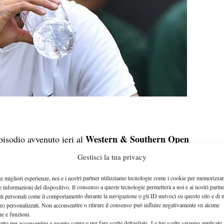
Western & Southern Open
pisodio avvenuto ieri al
Nick Kyrgios
Alexandr Dolgopolov
 fra
e
.
Gestisci la tua privacy
settimo gioco il giudice di sedia ha ritirato tutte le
le migliori esperienze, noi e i nostri partner utilizziamo tecnologie come i cookie per memorizzar
 con altre nuove ma… qualche minuto più tardi,
e informazioni del dispositivo. Il consenso a queste tecnologie permetterà a noi e ai nostri partne
ati personali come il comportamento durante la navigazione o gli ID univoci su questo sito e di 
 del game successivo, il tennista ucraino si è accorto
n) personalizzati. Non acconsentire o ritirare il consenso può influire negativamente su alcune
le palline riservate ai match
o e dato loro
che e funzioni.
otto per acconsentire a quanto sopra o per fare scelte dettagliate. Le tue scelte saranno applicate