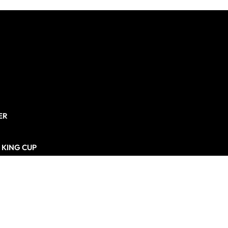
ER
N KING CUP