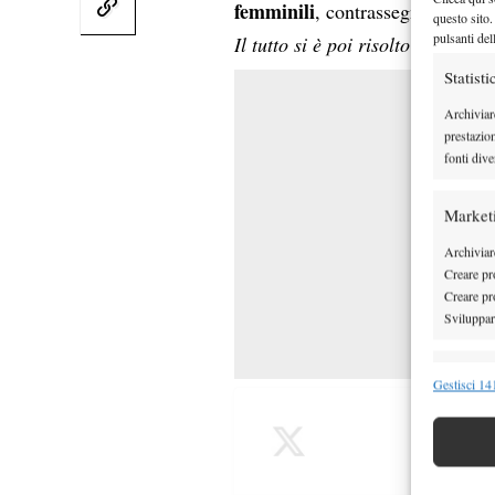
femminili
, contrassegnate da un
questo sito.
pulsanti del
Il tutto si è poi risolto fra le r
Statisti
Archiviar
prestazio
fonti dive
Market
Archiviare
Creare pro
Creare pro
Sviluppare
Funzion
Gestisci 141
Abbinare e
Identifica
Garanti