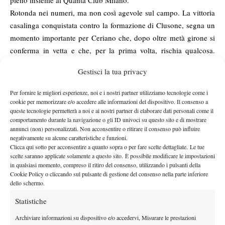
pieno insieme al Quanta Club Milano.
Rotonda nei numeri, ma non così agevole sul campo. La vittoria
casalinga conquistata contro la formazione di Clusone, segna un
momento importante per Ceriano che, dopo oltre metà girone si
conferma in vetta e che, per la prima volta, rischia qualcosa.
“Una vittoria importante e non semplice – commenta il capitano
Gestisci la tua privacy
del CTC, Silverio Basilico -: Maria Aurelia Scotti ha disputato un
match alla pari con la propria avversaria mentre Rachele Zingale
Per fornire le migliori esperienze, noi e i nostri partner utilizziamo tecnologie come i
e Serena Paris hanno avuto turni meno complicati. Bene anche il
cookie per memorizzare e/o accedere alle informazioni del dispositivo. Il consenso a
queste tecnologie permetterà a noi e ai nostri partner di elaborare dati personali come il
doppio perché la coppia Scotti/Dell’Orto ha disputato una prova
comportamento durante la navigazione o gli ID univoci su questo sito e di mostrare
molto solida. Ora pensiamo già al prossimo incontro”. Domenica
annunci (non) personalizzati. Non acconsentire o ritirare il consenso può influire
prossima il Club Tennis Ceriano sfiderà il Milago Tennis Center a
negativamente su alcune caratteristiche e funzioni.
Clicca qui sotto per acconsentire a quanto sopra o per fare scelte dettagliate. Le tue
Buccinasco (Milano) mentre domenica 23 maggio ospiterà il Tc
scelte saranno applicate solamente a questo sito. È possibile modificare le impostazioni
Crema. Due confronti decisivi in vista del big match contro il
in qualsiasi momento, compreso il ritiro del consenso, utilizzando i pulsanti della
Cookie Policy o cliccando sul pulsante di gestione del consenso nella parte inferiore
Quanta Club nell’ultimo turno.
dello schermo.
Statistiche
Archiviare informazioni su dispositivo e/o accedervi, Misurare le prestazioni
TAGGED:
Club Tennis Ceriano
Serie C