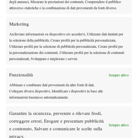
degli annunci, Misurare le prestazioni dei contenuti, Comprendere il pubblico
attraverso statistiche o la combinazione di dati provenienti da fonti diverse.
Marketing
Archiviare informazioni su dispositivo e/o accedervi, Utilizzare dati limitati per
la selezione della pubblicità, Creare profili per la pubblicità personalizzata,
Nessun commento
Utilizzare profili per la selezione di pubblicità personalizzata, Creare profili per
Devi essere
connesso
per inviare un commento.
la personalizzazione dei contenuti, Utilizzare profili per la selezione di contenuti
personalizzati, Sviluppare e migliorare i servizi.
Funzionalità
DI TENDENZA
Sempre attivo
Atp
News
Abbinare e combinare dati provenienti da altre fonti di dati,
Collegare diversi dispositivi, Identificare i dispositivi in base alle
Masters 1000 Montreal 2026: programma,
informazioni trasmesse automaticamente.
orario e ordine di gioco venerdì 7 agosto.
Arnaldi apre sul Centrale
Garantire la sicurezza, prevenire e rilevare frodi,
Atp
News
correggere errori, Erogare e presentare pubblicità
Masters 1000 Montreal 2026: Darderi
Sempre attivo
e contenuto, Salvare e comunicare le scelte sulla
rimonta Shang e vola agli ottavi
privacy.