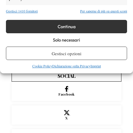
Atp
News
Gestisci 1410 fornitori
Per saperne di più su questi scopi
Masters 1000 Montreal 2026: medical time
out per Shang contro Darderi
Continua
Solo necessari
News
Wta
WTA 1000 Toronto 2026: pioggia pesante,
Gestisci opzioni
gioco sospeso
Cookie Policy
Dichiarazione sulla Privacy
Imprint
SOCIAL
Facebook
X