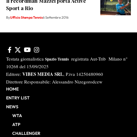
Il recordman Mazzei porta Active
Sport a Rio
By
Ufficio Stampa Tennis
6 Settembre 2016
Testata giornalistica
registrata Aut-Trib Milano n°
Spazio Tennis
10268 del 15/09/2025
VIBES MEDIA SRL
Editore:
, P.iva 14250480960
Direttore Responsabile: Alessandro Nizegorodcew
HOME
ENTRY LIST
NEWS
WTA
ATP
CHALLENGER