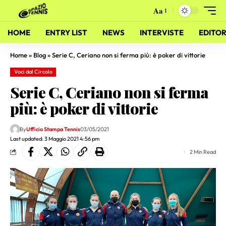
Aa
HOME
ENTRY LIST
NEWS
INTERVISTE
EDITOR
Home
»
Blog
»
Serie C, Ceriano non si ferma più: è poker di vittorie
Voci dal Circolo
Serie C, Ceriano non si ferma
più: è poker di vittorie
By
Ufficio Stampa Tennis
03/05/2021
Last updated: 3 Maggio 2021 4:56 pm
2 Min Read