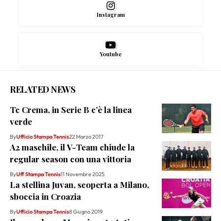
Instagram
Youtube
RELATED NEWS
Tc Crema, in Serie B c’è la linea
verde
By
Ufficio Stampa Tennis
22 Marzo 2017
A2 maschile, il V-Team chiude la
regular season con una vittoria
By
Uff Stampa Tennis
11 Novembre 2025
La stellina Juvan, scoperta a Milano,
sboccia in Croazia
By
Ufficio Stampa Tennis
8 Giugno 2019