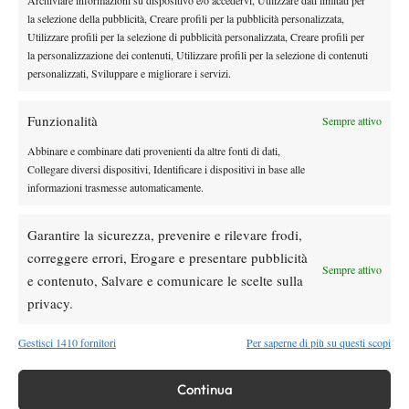
la selezione della pubblicità, Creare profili per la pubblicità personalizzata,
Masters 1000 Cincinnati 2026: forfait di
Utilizzare profili per la selezione di pubblicità personalizzata, Creare profili per
Quinn, Sonego entra nel tabellone
la personalizzazione dei contenuti, Utilizzare profili per la selezione di contenuti
personalizzati, Sviluppare e migliorare i servizi.
Tennis in TV
Masters 1000 Cincinnati 2026: a che ora e
Funzionalità
Sempre attivo
dove vedere il sorteggio del tabellone
Abbinare e combinare dati provenienti da altre fonti di dati,
Collegare diversi dispositivi, Identificare i dispositivi in base alle
News
informazioni trasmesse automaticamente.
Rusedski sul futuro di Alcaraz: “Non
giocherà lo US Open, forse non lo vedremo
Garantire la sicurezza, prevenire e rilevare frodi,
più nel 2026”
correggere errori, Erogare e presentare pubblicità
Sempre attivo
e contenuto, Salvare e comunicare le scelte sulla
Atp
News
Masters 1000 Montreal 2026, Musetti: “Mi
privacy.
manca ancora la costanza, fa male rivivere
sempre le stesse sensazioni”
Gestisci 1410 fornitori
Per saperne di più su questi scopi
SOCIAL
Continua