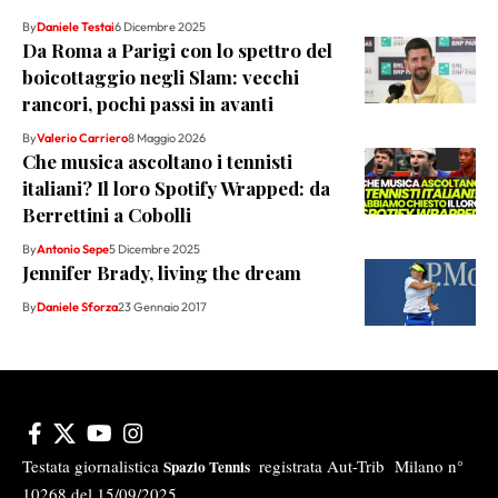
By
Daniele Testai
6 Dicembre 2025
Da Roma a Parigi con lo spettro del
boicottaggio negli Slam: vecchi
rancori, pochi passi in avanti
By
Valerio Carriero
8 Maggio 2026
Che musica ascoltano i tennisti
italiani? Il loro Spotify Wrapped: da
Berrettini a Cobolli
By
Antonio Sepe
5 Dicembre 2025
Jennifer Brady, living the dream
By
Daniele Sforza
23 Gennaio 2017
Testata giornalistica
registrata Aut-Trib Milano n°
Spazio Tennis
10268 del 15/09/2025