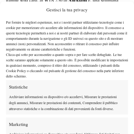
Auckland
tramite wild card, al WTA 250 di
e, una settimana
Hobart
prima del grande evento, prenderà parte al torneo di
.
Gestisci la tua privacy
sarà la
Venus Williams, inoltre, stabilirà un nuovo record:
giocatrice più longeva ad essere presente nel main draw del
Per fornire le migliori esperienze, noi e i nostri partner utilizziamo tecnologie come i
cookie per memorizzare e/o accedere alle informazioni del dispositivo. Il consenso a
torneo
. Nel 2003 e nel 2017 le sue finali in singolare, mentre per
queste tecnologie permetterà a noi e ai nostri partner di elaborare dati personali come il
risalire al suo debutto a Melbourne bisogna tornare al 1998,
comportamento durante la navigazione o gli ID univoci su questo sito e di mostrare
annunci (non) personalizzati. Non acconsentire o ritirare il consenso può influire
quando, dopo un grande percorso, si arrese alla connazionale
negativamente su alcune caratteristiche e funzioni.
Lindsay Davenport ai quarti di finale.
Clicca qui sotto per acconsentire a quanto sopra o per fare scelte dettagliate. Le tue
scelte saranno applicate solamente a questo sito. È possibile modificare le impostazioni
in qualsiasi momento, compreso il ritiro del consenso, utilizzando i pulsanti della
Cookie Policy o cliccando sul pulsante di gestione del consenso nella parte inferiore
dello schermo.
TAGGED:
Venus Williams
Statistiche
Archiviare informazioni su dispositivo e/o accedervi, Misurare le prestazioni
degli annunci, Misurare le prestazioni dei contenuti, Comprendere il pubblico
attraverso statistiche o la combinazione di dati provenienti da fonti diverse.
DI TENDENZA
Marketing
News
Archiviare informazioni su dispositivo e/o accedervi, Utilizzare dati limitati per