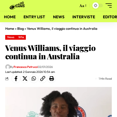
Aa
HOME
ENTRY LIST
NEWS
INTERVISTE
EDITOR
Home
»
Blog
»
Venus Williams, il viaggio continua in Australia
News
Wta
Venus Williams, il viaggio
continua in Australia
By
Francesco Petrucci
02/01/2026
Last updated: 2 Gennaio 2026 10:54 am
1 Min Read