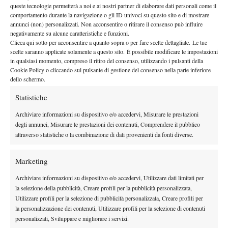
queste tecnologie permetterà a noi e ai nostri partner di elaborare dati personali come il
per vincerlo ha dovuto superare le numero 22, 31 e 28 del
comportamento durante la navigazione o gli ID univoci su questo sito e di mostrare
mondo. Ha portato a casa 370 punti e 310.000 $. A ‘s-
annunci (non) personalizzati. Non acconsentire o ritirare il consenso può influire
Hertogenbosch il tabellone era simile, con in più la Clijsters: per
negativamente su alcune caratteristiche e funzioni.
Clicca qui sotto per acconsentire a quanto sopra o per fare scelte dettagliate. Le tue
la vincitrice c’erano 280 punti e 34.000 $. A Carlsbad la
scelte saranno applicate solamente a questo sito. È possibile modificare le impostazioni
Radwanska, per vincere, ha dovuto passare cinque turni (e aveva
in qualsiasi momento, compreso il ritiro del consenso, utilizzando i pulsanti della
un bye al primo) eliminando Hantuchova, Petkovic e Zvonareva.
Cookie Policy o cliccando sul pulsante di gestione del consenso nella parte inferiore
dello schermo.
Bottino? 100 punti in più e 100.000 $ in meno della vincitrice di
Bali. Ora… se non riuscite a garantire un torneo con una struttura
Statistiche
e un seeding decente (cinque partite per arrivare alla fine e
Archiviare informazioni su dispositivo e/o accedervi, Misurare le prestazioni
almeno sette tenniste tra la nona e la ventesima posizione più la
degli annunci, Misurare le prestazioni dei contenuti, Comprendere il pubblico
wild card) cortesemente risparmiateci questo scempio. Un torneo
attraverso statistiche o la combinazione di dati provenienti da fonti diverse.
assolutamente inutile, con un montepremi spropositato in
rapporto al campo partecipanti, buono solo a creare crisi di
Marketing
coscienza tra le tenniste che si trovano a dover scegliere tra Bali e
Archiviare informazioni su dispositivo e/o accedervi, Utilizzare dati limitati per
la finale di Fed Cup. Ah, quasi dimenticavo… con l’eccezione
la selezione della pubblicità, Creare profili per la pubblicità personalizzata,
delle Olimpiadi, la finale per il terzo posto (non disputata per il
Utilizzare profili per la selezione di pubblicità personalizzata, Creare profili per
la personalizzazione dei contenuti, Utilizzare profili per la selezione di contenuti
ritiro della Lisicki) nel tennis fa ridere i polli.
personalizzati, Sviluppare e migliorare i servizi.