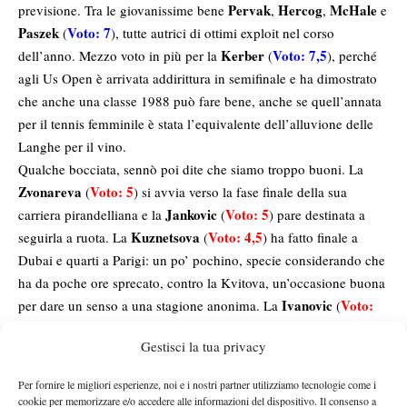
Pervak
Hercog
McHale
previsione. Tra le giovanissime bene
,
,
e
Paszek
Voto: 7
(
), tutte autrici di ottimi exploit nel corso
Kerber
Voto: 7,5
dell’anno. Mezzo voto in più per la
(
), perché
agli Us Open è arrivata addirittura in semifinale e ha dimostrato
che anche una classe 1988 può fare bene, anche se quell’annata
per il tennis femminile è stata l’equivalente dell’alluvione delle
Langhe per il vino.
Qualche bocciata, sennò poi dite che siamo troppo buoni. La
Zvonareva
Voto: 5
(
) si avvia verso la fase finale della sua
Jankovic
Voto: 5
carriera pirandelliana e la
(
) pare destinata a
Kuznetsova
Voto: 4,5
seguirla a ruota. La
(
) ha fatto finale a
Dubai e quarti a Parigi: un po’ pochino, specie considerando che
ha da poche ore sprecato, contro la Kvitova, un’occasione buona
Ivanovic
Voto:
per dare un senso a una stagione anonima. La
(
5,5)
ha peggiorato la sua classifica, non ha raggiunto neanche
Gestisci la tua privacy
una finale. Ah, sì, scusate: ha vinto il Master B di Bali (io non me
ne vanterei).
Per fornire le migliori esperienze, noi e i nostri partner utilizziamo tecnologie come i
Master B di Bali
Voto: 0
E chiudiamo proprio col
(
): la Ivanovic
cookie per memorizzare e/o accedere alle informazioni del dispositivo. Il consenso a