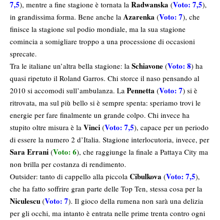
7,5
Radwanska
Voto: 7,5
), mentre a fine stagione è tornata la
(
),
Azarenka
Voto: 7
in grandissima forma. Bene anche la
(
), che
finisce la stagione sul podio mondiale, ma la sua stagione
comincia a somigliare troppo a una processione di occasioni
sprecate.
Schiavone
Voto: 8
Tra le italiane un’altra bella stagione: la
(
) ha
quasi ripetuto il Roland Garros. Chi storce il naso pensando al
Pennetta
Voto: 7
2010 si accomodi sull’ambulanza. La
(
) si è
ritrovata, ma sul più bello si è sempre spenta: speriamo trovi le
energie per fare finalmente un grande colpo. Chi invece ha
Vinci
Voto: 7,5
stupito oltre misura è la
(
), capace per un periodo
di essere la numero 2 d’Italia. Stagione interlocutoria, invece, per
Sara Errani
Voto: 6
(
), che raggiunge la finale a Pattaya City ma
non brilla per costanza di rendimento.
Cibulkova
Voto: 7,5
Outsider: tanto di cappello alla piccola
(
),
che ha fatto soffrire gran parte delle Top Ten, stessa cosa per la
Niculescu
Voto: 7
(
). Il gioco della rumena non sarà una delizia
per gli occhi, ma intanto è entrata nelle prime trenta contro ogni