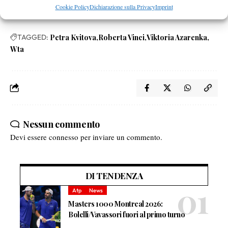
Cookie Policy
Dichiarazione sulla Privacy
Imprint
TAGGED:
Petra Kvitova
Roberta Vinci
Viktoria Azarenka
Wta
Nessun commento
Devi essere
connesso
per inviare un commento.
DI TENDENZA
Atp
News
Masters 1000 Montreal 2026:
Bolelli/Vavassori fuori al primo turno