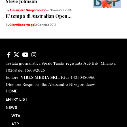
Steve Johnson
By
Alessandro Nizegorodcew
26 Novembre 2014
E’ tempo di Australian Open…
By
Gianfilippo Maiga
12 Gennaio 2012
Testata giornalistica
registrata Aut-Trib Milano n°
Spazio Tennis
10268 del 15/09/2025
VIBES MEDIA SRL
Editore:
, P.iva 14250480960
Direttore Responsabile: Alessandro Nizegorodcew
HOME
ENTRY LIST
NEWS
WTA
ATP