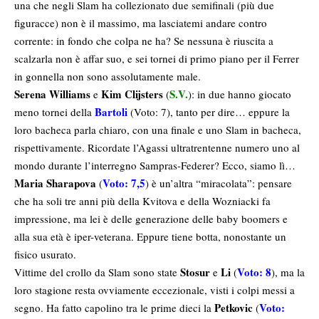
una che negli Slam ha collezionato due semifinali (più due
figuracce) non è il massimo, ma lasciatemi andare contro
corrente: in fondo che colpa ne ha? Se nessuna è riuscita a
scalzarla non è affar suo, e sei tornei di primo piano per il Ferrer
in gonnella non sono assolutamente male.
Serena Williams
Kim Clijsters
S.V.
e
(
): in due hanno giocato
Bartoli
meno tornei della
(Voto: 7), tanto per dire… eppure la
loro bacheca parla chiaro, con una finale e uno Slam in bacheca,
rispettivamente. Ricordate l’Agassi ultratrentenne numero uno al
mondo durante l’interregno Sampras-Federer? Ecco, siamo lì…
Maria Sharapova
Voto: 7,5
(
) è un’altra “miracolata”: pensare
che ha soli tre anni più della Kvitova e della Wozniacki fa
impressione, ma lei è delle generazione delle baby boomers e
alla sua età è iper-veterana. Eppure tiene botta, nonostante un
fisico usurato.
Stosur
Li
Voto: 8
Vittime del crollo da Slam sono state
e
(
), ma la
loro stagione resta ovviamente eccezionale, visti i colpi messi a
Petkovic
Voto:
segno. Ha fatto capolino tra le prime dieci la
(