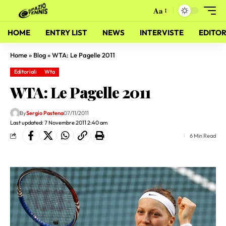
Aa
HOME
ENTRY LIST
NEWS
INTERVISTE
EDITOR
Home
»
Blog
»
WTA: Le Pagelle 2011
Editoriali
Wta
WTA: Le Pagelle 2011
By
Sergio Pastena
07/11/2011
Last updated: 7 Novembre 2011 2:40 am
6 Min Read