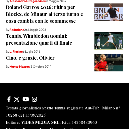
By
Alessandro Nizegorodcew
8 Maggio 2013
Roland Garros 2026: ritiro per
Blockx, de Minaur al terzo turno e
cosa cambia con le scommesse
By
Redazione
26 Maggio 2026
Tennis, Wimbledon uomini:
presentazione quarti di finale
By
L. Fiorino
6 Luglio 2016
Ciao, e grazie, Olivier
By
Marco Mazzoni
3 Ottobre 2014
Testata giornalistica
registrata Aut-Trib Milano n°
Spazio Tennis
10268 del 15/09/2025
VIBES MEDIA SRL
Editore:
, P.iva 14250480960