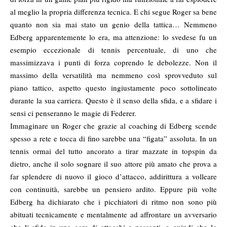
al meglio la propria differenza tecnica. E chi segue Roger sa bene
quanto non sia mai stato un genio della tattica… Nemmeno
Edberg apparentemente lo era, ma attenzione: lo svedese fu un
esempio eccezionale di tennis percentuale, di uno che
massimizzava i punti di forza coprendo le debolezze. Non il
massimo della versatilità ma nemmeno così sprovveduto sul
piano tattico, aspetto questo ingiustamente poco sottolineato
durante la sua carriera. Questo è il senso della sfida, e a sfidare i
sensi ci penseranno le magie di Federer.
Immaginare un Roger che grazie al coaching di Edberg scende
spesso a rete e tocca di fino sarebbe una “figata” assoluta. In un
tennis ormai del tutto ancorato a tirar mazzate in topspin da
dietro, anche il solo sognare il suo attore più amato che prova a
far splendere di nuovo il gioco d’attacco, addirittura a volleare
con continuità, sarebbe un pensiero ardito. Eppure più volte
Edberg ha dichiarato che i picchiatori di ritmo non sono più
abituati tecnicamente e mentalmente ad affrontare un avversario