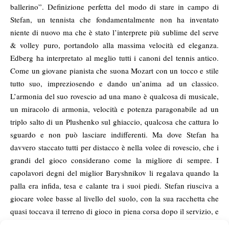
ballerino”. Definizione perfetta del modo di stare in campo di
Stefan, un tennista che fondamentalmente non ha inventato
niente di nuovo ma che è stato l’interprete più sublime del serve
& volley puro, portandolo alla massima velocità ed eleganza.
Edberg ha interpretato al meglio tutti i canoni del tennis antico.
Come un giovane pianista che suona Mozart con un tocco e stile
tutto suo, impreziosendo e dando un’anima ad un classico.
L’armonia del suo rovescio ad una mano è qualcosa di musicale,
un miracolo di armonia, velocità e potenza paragonabile ad un
triplo salto di un Plushenko sul ghiaccio, qualcosa che cattura lo
sguardo e non può lasciare indifferenti. Ma dove Stefan ha
davvero staccato tutti per distacco è nella volee di rovescio, che i
grandi del gioco considerano come la migliore di sempre. I
capolavori degni del miglior Baryshnikov li regalava quando la
palla era infida, tesa e calante tra i suoi piedi. Stefan riusciva a
giocare volee basse al livello del suolo, con la sua racchetta che
quasi toccava il terreno di gioco in piena corsa dopo il servizio, e
depositare la palla ad un palmo dalla riga di fondo