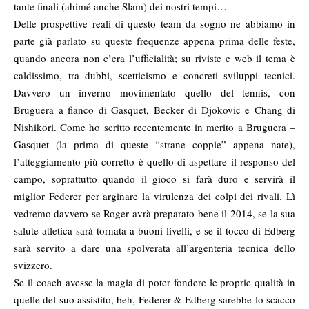
tante finali (ahimé anche Slam) dei nostri tempi…
Delle prospettive reali di questo team da sogno ne abbiamo in
parte già parlato su queste frequenze appena prima delle feste,
quando ancora non c’era l’ufficialità; su riviste e web il tema è
caldissimo, tra dubbi, scetticismo e concreti sviluppi tecnici.
Davvero un inverno movimentato quello del tennis, con
Bruguera a fianco di Gasquet, Becker di Djokovic e Chang di
Nishikori. Come ho scritto recentemente in merito a Bruguera –
Gasquet (la prima di queste “strane coppie” appena nate),
l’atteggiamento più corretto è quello di aspettare il responso del
campo, soprattutto quando il gioco si farà duro e servirà il
miglior Federer per arginare la virulenza dei colpi dei rivali. Lì
vedremo davvero se Roger avrà preparato bene il 2014, se la sua
salute atletica sarà tornata a buoni livelli, e se il tocco di Edberg
sarà servito a dare una spolverata all’argenteria tecnica dello
svizzero.
Se il coach avesse la magia di poter fondere le proprie qualità in
quelle del suo assistito, beh, Federer & Edberg sarebbe lo scacco