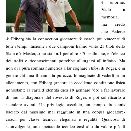
è enorme.
Vado a
memoria,
ma credo
che Federer
& Edberg sia la connection giocatore & coach più vincente di
tutti i tempi. Insieme i due campioni hanno vinto 23 titoli dello
Slam e 7 Master, sono stati n.1 per oltre 370 settimane, e l’elenco
dei trofei e riconoscimenti potrebbe allungarsi all’infinito. Ma
non è la pura somma numerica a far sognare i tifosi di Roger, e in
genere chi ama il tennis in purezza. Immaginate di vederli in un
allenamento, con Edberg (ancora in eccellente condizione fisica
nonostante la carta d’identità dica 19 gennaio ’66) a far lavorare
di fino la diagonale del rovescio di Roger, e poi solleticarlo a
scendere avanti. Un privilegio assoluto, un campo da tennis
baciato dal massimo mai raggiunto in una coppia giocatore-
coach per classe tecnica, eleganza e regalità. Qualcosa di
sconvolgente, uno spettacolo tecnico così alto da valere più di