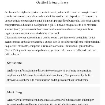
Gestisci la tua privacy
dell’avversario, magari pure in uno dei due angoli,
costringendolo ad un passante difficilissimo. Magia e mistero.
Per fornire le migliori esperienze, noi e i nostri partner utilizziamo tecnologie come i
Per quanto sia stato sublime il suo tennis d’attacco, nemmeno
cookie per memorizzare e/o accedere alle informazioni del dispositivo. Il consenso a
queste tecnologie permetterà a noi e ai nostri partner di elaborare dati personali come il
Edberg possiede la magia di donare a Roger le proprie qualità.
comportamento durante la navigazione o gli ID univoci su questo sito e di mostrare
Anzi, il rapporto tra coach e giocatore è molto complesso. Perché
annunci (non) personalizzati. Non acconsentire o ritirare il consenso può influire
si scateni un circolo virtuoso è necessario che scatti la giusta
negativamente su alcune caratteristiche e funzioni.
Clicca qui sotto per acconsentire a quanto sopra o per fare scelte dettagliate. Le tue
chimica, che il coach riesca ad entrare nel mondo del giocatore e
scelte saranno applicate solamente a questo sito. È possibile modificare le impostazioni
che questo sia capace di aprirsi a lui, accettare di vedere il
in qualsiasi momento, compreso il ritiro del consenso, utilizzando i pulsanti della
Cookie Policy o cliccando sul pulsante di gestione del consenso nella parte inferiore
proprio tennis onestamente, riuscendo a mettersi in gioco. E’
dello schermo.
indispensabile che il giocatore abbia senso critico, che voglia
provare cose nuove con grande umiltà, rischiando di tentarle in
Statistiche
partita. Il tutto è ancor più difficile quando il tennista è un
Archiviare informazioni su dispositivo e/o accedervi, Misurare le prestazioni
giocatore già “fatto”, maturo, con punti di forza (e debolezza) già
degli annunci, Misurare le prestazioni dei contenuti, Comprendere il pubblico
sedimentati dentro di sé, e che danno vita in campo ad
attraverso statistiche o la combinazione di dati provenienti da fonti diverse.
automatismi molto difficili da disinnescare. La cosa raggiunge
l’estremo quando ti chiami Roger Federer, sei il più vincente
Marketing
dell’Era Open grazie ad un tennis divino ed hai da un pezzo
Archiviare informazioni su dispositivo e/o accedervi, Utilizzare dati limitati per
superato la trentina.
la selezione della pubblicità, Creare profili per la pubblicità personalizzata,