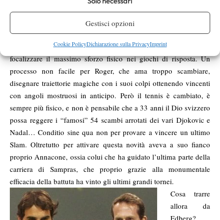
Solo necessari
processo di “Sampras-sizzazione” (se mi passate il termine),
ossia sbilanciare pesantemente il suo gioco sulla efficacia della
Gestisci opzioni
battuta, in modo da risparmiare energie, ottenere molti punti a
Cookie Policy
Dichiarazione sulla Privacy
Imprint
costi bassi dal punto di vista energetico (e mentale) e quindi
focalizzare il massimo sforzo fisico nei giochi di risposta. Un
processo non facile per Roger, che ama troppo scambiare,
disegnare traiettorie magiche con i suoi colpi ottenendo vincenti
con angoli mostruosi in anticipo. Però il tennis è cambiato, è
sempre più fisico, e non è pensabile che a 33 anni il Dio svizzero
possa reggere i “famosi” 54 scambi arrotati dei vari Djokovic e
Nadal… Conditio sine qua non per provare a vincere un ultimo
Slam. Oltretutto per attivare questa novità aveva a suo fianco
proprio Annacone, ossia colui che ha guidato l’ultima parte della
carriera di Sampras, che proprio grazie alla monumentale
efficacia della battuta ha vinto gli ultimi grandi tornei.
Cosa trarre
allora da
Edberg?