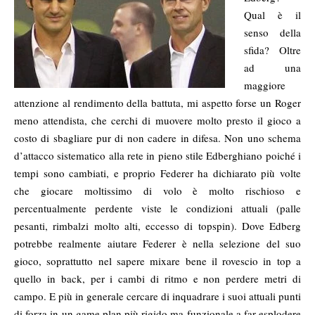
Qual è il
senso della
sfida? Oltre
ad una
maggiore
attenzione al rendimento della battuta, mi aspetto forse un Roger
meno attendista, che cerchi di muovere molto presto il gioco a
costo di sbagliare pur di non cadere in difesa. Non uno schema
d’attacco sistematico alla rete in pieno stile Edberghiano poiché i
tempi sono cambiati, e proprio Federer ha dichiarato più volte
che giocare moltissimo di volo è molto rischioso e
percentualmente perdente viste le condizioni attuali (palle
pesanti, rimbalzi molto alti, eccesso di topspin). Dove Edberg
potrebbe realmente aiutare Federer è nella selezione del suo
gioco, soprattutto nel sapere mixare bene il rovescio in top a
quello in back, per i cambi di ritmo e non perdere metri di
campo. E più in generale cercare di inquadrare i suoi attuali punti
di forza in un game plan più rigido ma funzionale a far esplodere