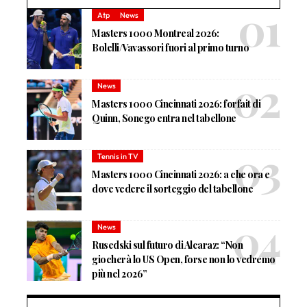
Atp
News
Masters 1000 Montreal 2026:
Bolelli/Vavassori fuori al primo turno
News
Masters 1000 Cincinnati 2026: forfait di
Quinn, Sonego entra nel tabellone
Tennis in TV
Masters 1000 Cincinnati 2026: a che ora e
dove vedere il sorteggio del tabellone
News
Rusedski sul futuro di Alcaraz: “Non
giocherà lo US Open, forse non lo vedremo
più nel 2026”