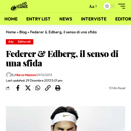
Aa
HOME
ENTRY LIST
NEWS
INTERVISTE
EDITOR
Home
»
Blog
»
Federer & Edberg, il senso di una sfida
Atp
Editoriali
Federer & Edberg, il senso di
una sfida
By
Marco Mazzoni
29/12/2013
Last updated: 29 Dicembre 2013 5:01 pm
13 Min Read