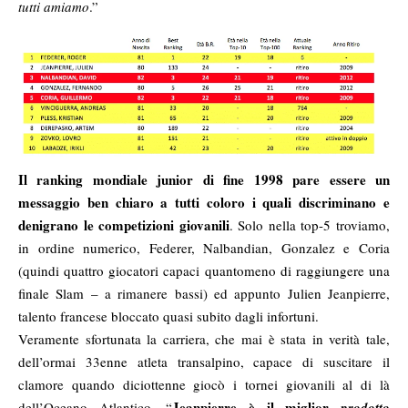
tutti amiamo
.”
Il ranking mondiale junior di fine 1998 pare essere un
messaggio ben chiaro a tutti coloro i quali discriminano e
denigrano le competizioni giovanili
. Solo nella top-5 troviamo,
in ordine numerico, Federer, Nalbandian, Gonzalez e Coria
(quindi quattro giocatori capaci quantomeno di raggiungere una
finale Slam – a rimanere bassi) ed appunto Julien Jeanpierre,
talento francese bloccato quasi subito dagli infortuni.
Veramente sfortunata la carriera, che mai è stata in verità tale,
dell’ormai 33enne atleta transalpino, capace di suscitare il
clamore quando diciottenne giocò i tornei giovanili al di là
Jeanpierre è il miglior
dell’Oceano Atlantico. “
prodotto