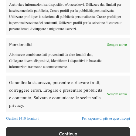
pronosticabil
Archiviare informazioni su dispositivo e/o accedervi, Utilizzare dati limitati per
e: sembrava
la selezione della pubblicità, Creare profili per la pubblicità personalizzata,
potesse
Utilizzare profili per la selezione di pubblicità personalizzata, Creare profili per
la personalizzazione dei contenuti, Utilizzare profili per la selezione di contenuti
essere il preludio ad una carriera interessante, in realtà si trattò
personalizzati, Sviluppare e migliorare i servizi.
soltanto della creazione di uno spauracchio per la nostra
nazionale di Davis impegnata di lì a qualche settimana in uno
Funzionalità
Sempre attivo
scomodo incontro di Davis (dove l’Italia vinse, ma perse due
punti contro Labadze) e di un successivo poco invidiabile
Abbinare e combinare dati provenienti da altre fonti di dati,
Collegare diversi dispositivi, Identificare i dispositivi in base alle
Sarebbe
ruolino di 12 sconfitte consecutive a livello ATP.
informazioni trasmesse automaticamente.
tornato in auge due anni dopo, quando a Wimbledon,
presentatosi in condizioni atletiche apparentemente
Garantire la sicurezza, prevenire e rilevare frodi,
inaccettabili, avrebbe annullato un match-point nelle
correggere errori, Erogare e presentare pubblicità
qualificazioni a Marc Lopez
, prima di issarsi fino agli ottavi di
Sempre attivo
e contenuto, Salvare e comunicare le scelte sulla
finale, dove però non avrebbe retto l’onda d’urto di Rafa Nadal.
privacy.
Troppo bello per essere vero: infatti non sarebbe stato vero a
lungo. Ed ormai era troppo tardi: oltre a lui, insomma, l’unica
Gestisci 1410 fornitori
Per saperne di più su questi scopi
altra storia interessante resta quella di Jeanpierre.
Julien, visto anche nelle vesti di sparring di Vika Azarenka –
Continua