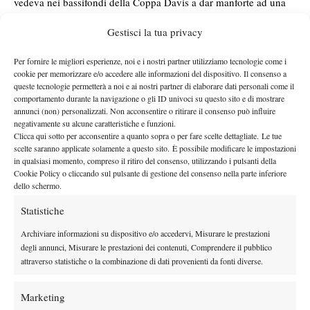
vedeva nei bassifondi della Coppa Davis a dar manforte ad una
selezione danese mai troppo competitiva, mentre è possibile
Gestisci la tua privacy
Lovro Zovko
scrutare ancora, nei tabelloni futures di doppio,
,
che ormai è passato dall’altra parte della barricata (allenatore) e
Per fornire le migliori esperienze, noi e i nostri partner utilizziamo tecnologie come i
Artem Derepasko,
si diletta così nei ritagli di tempo. Di
invece,
cookie per memorizzare e/o accedere alle informazioni del dispositivo. Il consenso a
queste tecnologie permetterà a noi e ai nostri partner di elaborare dati personali come il
Irakli Labadze
poco si può raccontare, mentre di
di cose da dire
comportamento durante la navigazione o gli ID univoci su questo sito e di mostrare
ce ne sarebbero forse troppe. Già. Definirlo una promessa
annunci (non) personalizzati. Non acconsentire o ritirare il consenso può influire
mancata è limitativo, dal momento che il georgiano ha cercato di
negativamente su alcune caratteristiche e funzioni.
Clicca qui sotto per acconsentire a quanto sopra o per fare scelte dettagliate. Le tue
essere un tennista senza essere un’atleta. Difficile, soprattutto di
scelte saranno applicate solamente a questo sito. È possibile modificare le impostazioni
questi tempi.
in qualsiasi momento, compreso il ritiro del consenso, utilizzando i pulsanti della
Cookie Policy o cliccando sul pulsante di gestione del consenso nella parte inferiore
Nel 2004, a
dello schermo.
Indian
Wells, Irakli
Statistiche
(nella foto a
Archiviare informazioni su dispositivo e/o accedervi, Misurare le prestazioni
destra) colse
degli annunci, Misurare le prestazioni dei contenuti, Comprendere il pubblico
una
attraverso statistiche o la combinazione di dati provenienti da fonti diverse.
semifinale
tutt’altro che
Marketing