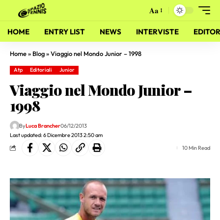
Aa
HOME
ENTRY LIST
NEWS
INTERVISTE
EDITOR
Home
»
Blog
»
Viaggio nel Mondo Junior – 1998
Atp
Editoriali
Junior
Viaggio nel Mondo Junior –
1998
By
Luca Brancher
06/12/2013
Last updated: 6 Dicembre 2013 2:50 am
10 Min Read