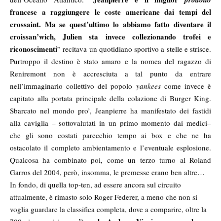
francese a raggiungere le coste americane dai tempi del
crossaint. Ma se quest’ultimo lo abbiamo fatto diventare il
croissan’wich, Julien sta invece collezionando trofei e
riconoscimenti
” recitava un quotidiano sportivo a stelle e strisce.
Purtroppo il destino è stato amaro e la nomea del ragazzo di
Reniremont non è accresciuta a tal punto da entrare
nell’immaginario collettivo del popolo
yankees
come invece è
capitato alla portata principale della colazione di Burger King.
Sbarcato nel mondo pro’, Jeanpierre ha manifestato dei fastidi
alla caviglia – sottovalutati in un primo momento dai medici–
che gli sono costati parecchio tempo ai box e che ne ha
ostacolato il completo ambientamento e l’eventuale esplosione.
Qualcosa ha combinato poi, come un terzo turno al Roland
Garros del 2004, però, insomma, le premesse erano ben altre…
In fondo, di quella top-ten, ad essere ancora sul circuito
attualmente, è rimasto solo Roger Federer, a meno che non si
voglia guardare la classifica completa, dove a comparire, oltre la