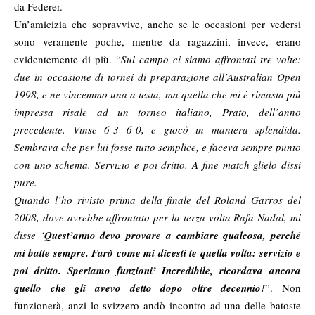
da Federer.
Un’amicizia che sopravvive, anche se le occasioni per vedersi
sono veramente poche, mentre da ragazzini, invece, erano
evidentemente di più. “
Sul campo ci siamo affrontati tre volte:
due in occasione di tornei di preparazione all’Australian Open
1998, e ne vincemmo una a testa, ma quella che mi è rimasta più
impressa risale ad un torneo italiano, Prato, dell’anno
precedente. Vinse 6-3 6-0, e giocò in maniera splendida.
Sembrava che per lui fosse tutto semplice, e faceva sempre punto
con uno schema. Servizio e poi dritto. A fine match glielo dissi
pure.
Quando l’ho rivisto prima della finale del Roland Garros del
2008, dove avrebbe affrontato per la terza volta Rafa Nadal, mi
disse ‘
Quest’anno devo provare a cambiare qualcosa, perché
mi batte sempre. Farò come mi dicesti te quella volta: servizio e
poi dritto. Speriamo funzioni’ Incredibile, ricordava ancora
quello che gli avevo detto dopo oltre decennio!
”. Non
funzionerà, anzi lo svizzero andò incontro ad una delle batoste