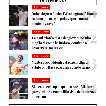
DI TENDENZA
Atp
News
Jodar dopo la finale di Washington: “Mi sono
fatto un po’ male al polso, spero non sia
niente di grave”
News
Wta
Eala sul trionfo di Washington: “Ho finito
meglio di come ho iniziato, continuo a
lavorare su me stessa”
Atp
News
Masters 1000 Montreal 2026: Bellucci
subito out, Baez passa al secondo turno
Atp
News
Sinner, check-up di quattro ore a Milano:
prevenzione e controlli in vista della tournée
americana