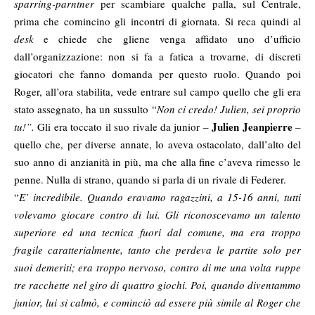
sparring-parntner
per scambiare qualche palla, sul Centrale,
prima che comincino gli incontri di giornata. Si reca quindi al
desk
e chiede che gliene venga affidato uno d’ufficio
dall’organizzazione: non si fa a fatica a trovarne, di discreti
giocatori che fanno domanda per questo ruolo. Quando poi
Roger, all’ora stabilita, vede entrare sul campo quello che gli era
stato assegnato, ha un sussulto “
Non ci credo! Julien, sei proprio
Julien Jeanpierre
tu!”.
Gli era toccato il suo rivale da junior –
–
quello che, per diverse annate, lo aveva ostacolato, dall’alto del
suo anno di anzianità in più, ma che alla fine c’aveva rimesso le
penne. Nulla di strano, quando si parla di un rivale di Federer.
“
E’ incredibile. Quando eravamo ragazzini, a 15-16 anni, tutti
volevamo giocare contro di lui. Gli riconoscevamo un talento
superiore ed una tecnica fuori dal comune, ma era troppo
fragile caratterialmente, tanto che perdeva le partite solo per
suoi demeriti; era troppo nervoso, contro di me una volta ruppe
tre racchette nel giro di quattro giochi. Poi, quando diventammo
junior, lui si calmò, e cominciò ad essere più simile al Roger che