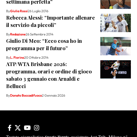
settimana perfetta”
By
Giulia Rossi
26 Luglio 2016
Rebecca Alessi: “Importante allenare
il servizio da piccoli”
By
Redazione
26 Settembre 2014
Giulio Di Meo: “Ecco cosa ho in
programma per il futuro”
By
L. Fiorino
20 Ottobre 2014
ATP/WTA Brisbane 2026:
programma, orari e ordine di gioco
sabato 3 gennaio con Arnaldi e
Bellucci
By
Donato Boccadifuoco
2 Gennaio 2026
Testata giornalistica
registrata Aut-Trib Milano n°
Spazio Tennis