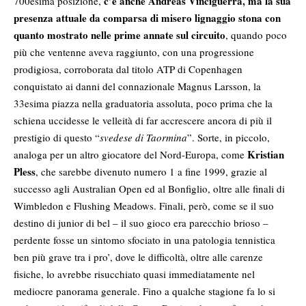
c’è anche Andreas Vinciguerra, ma la sua
700esima posizione,
presenza attuale da comparsa di misero lignaggio stona con
quanto mostrato nelle prime annate sul circuito
, quando poco
più che ventenne aveva raggiunto, con una progressione
prodigiosa, corroborata dal titolo ATP di Copenhagen
conquistato ai danni del connazionale Magnus Larsson, la
33esima piazza nella graduatoria assoluta, poco prima che la
schiena uccidesse le velleità di far accrescere ancora di più il
prestigio di questo “
svedese di Taormina
”. Sorte, in piccolo,
Kristian
analoga per un altro giocatore del Nord-Europa, come
Pless
, che sarebbe divenuto numero 1 a fine 1999, grazie al
successo agli Australian Open ed al Bonfiglio, oltre alle finali di
Wimbledon e Flushing Meadows. Finali, però, come se il suo
destino di junior di bel – il suo gioco era parecchio brioso –
perdente fosse un sintomo sfociato in una patologia tennistica
ben più grave tra i pro’, dove le difficoltà, oltre alle carenze
fisiche, lo avrebbe risucchiato quasi immediatamente nel
mediocre panorama generale. Fino a qualche stagione fa lo si