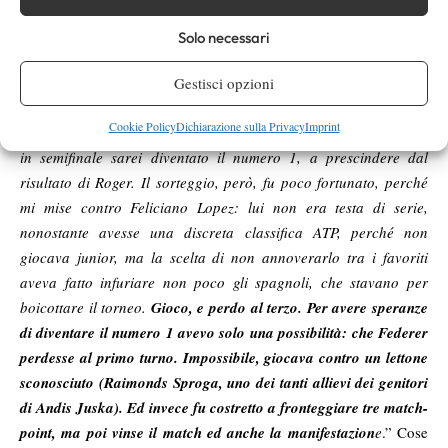
“
Conosco bene il suo coach, e mi ha contattato. Ogni tanto ci
giochiamo delle partite, ma vinco sempre io, non c’è storia.
Solo necessari
Forse soltanto Serena, in giornata di grazia al servizio, potrebbe
crearmi qualche grattacapo
” – non fatica ad ammettere che non
Gestisci opzioni
aver chiuso l’anno al numero 1, nel 1998, gli ha bruciato non
Cookie Policy
Dichiarazione sulla Privacy
Imprint
poco. “
Eravamo all’Orange Bowl, e sapevo che se fossi arrivato
in semifinale sarei diventato il numero 1, a prescindere dal
risultato di Roger. Il sorteggio, però, fu poco fortunato, perché
mi mise contro Feliciano Lopez: lui non era testa di serie,
nonostante avesse una discreta classifica ATP, perché non
giocava junior, ma la scelta di non annoverarlo tra i favoriti
aveva fatto infuriare non poco gli spagnoli, che stavano per
boicottare il torneo.
Gioco, e perdo al terzo. Per avere speranze
di diventare il numero 1 avevo solo una possibilità: che Federer
perdesse al primo turno. Impossibile, giocava contro un lettone
sconosciuto (Raimonds Sproga, uno dei tanti allievi dei genitori
di Andis Juska). Ed invece fu costretto a fronteggiare tre match-
point, ma poi vinse il match ed anche la manifestazion
e
.” Cose