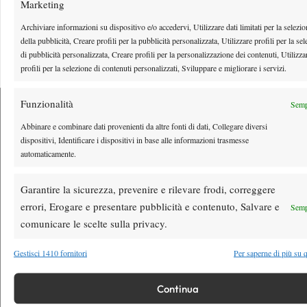
Marketing
Youtube
Archiviare informazioni su dispositivo e/o accedervi, Utilizzare dati limitati per la selezi
della pubblicità, Creare profili per la pubblicità personalizzata, Utilizzare profili per la se
di pubblicità personalizzata, Creare profili per la personalizzazione dei contenuti, Utilizza
profili per la selezione di contenuti personalizzati, Sviluppare e migliorare i servizi.
Funzionalità
Semp
Abbinare e combinare dati provenienti da altre fonti di dati, Collegare diversi
dispositivi, Identificare i dispositivi in base alle informazioni trasmesse
Testata giornalistica
registrata Aut-Trib Milano n°
Spazio Tennis
automaticamente.
10268 del 15/09/2025
VIBES MEDIA SRL
Editore:
, P.iva 14250480960
Garantire la sicurezza, prevenire e rilevare frodi, correggere
Direttore Responsabile: Alessandro Nizegorodcew
errori, Erogare e presentare pubblicità e contenuto, Salvare e
Semp
HOME
comunicare le scelte sulla privacy.
ENTRY LIST
Gestisci 1410 fornitori
Per saperne di più su q
NEWS
WTA
Continua
ATP