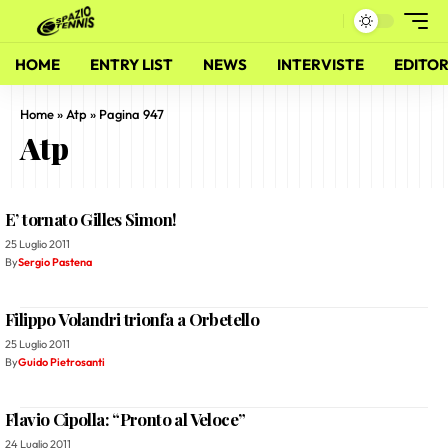
HOME
ENTRY LIST
NEWS
INTERVISTE
EDITOR
Home
»
Atp
»
Pagina 947
Atp
E’ tornato Gilles Simon!
25 Luglio 2011
By
Sergio Pastena
Filippo Volandri trionfa a Orbetello
25 Luglio 2011
By
Guido Pietrosanti
Flavio Cipolla: “Pronto al Veloce”
24 Luglio 2011