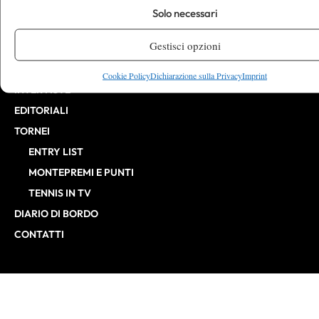
CHALLENGER
Solo necessari
ITF
Gestisci opzioni
BILLIE JEAN KING CUP
ATP FINALS
Cookie Policy
Dichiarazione sulla Privacy
Imprint
INTERVISTE
EDITORIALI
TORNEI
ENTRY LIST
MONTEPREMI E PUNTI
TENNIS IN TV
DIARIO DI BORDO
CONTATTI