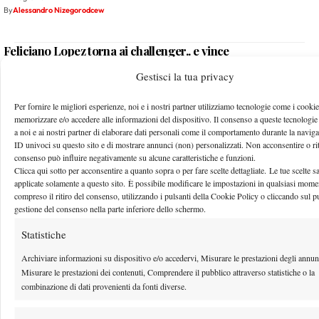
By
Alessandro Nizegorodcew
Feliciano Lopez torna ai challenger.. e vince
20 Luglio 2011
Gestisci la tua privacy
By
Guido Pietrosanti
Per fornire le migliori esperienze, noi e i nostri partner utilizziamo tecnologie come i cookie
memorizzare e/o accedere alle informazioni del dispositivo. Il consenso a queste tecnologie
a noi e ai nostri partner di elaborare dati personali come il comportamento durante la naviga
2
…
945
946
947
948
949
…
996
9
ID univoci su questo sito e di mostrare annunci (non) personalizzati. Non acconsentire o riti
consenso può influire negativamente su alcune caratteristiche e funzioni.
Clicca qui sotto per acconsentire a quanto sopra o per fare scelte dettagliate. Le tue scelte 
applicate solamente a questo sito. È possibile modificare le impostazioni in qualsiasi mome
Facebook
compreso il ritiro del consenso, utilizzando i pulsanti della Cookie Policy o cliccando sul p
gestione del consenso nella parte inferiore dello schermo.
Statistiche
X
Archiviare informazioni su dispositivo e/o accedervi, Misurare le prestazioni degli annun
Misurare le prestazioni dei contenuti, Comprendere il pubblico attraverso statistiche o la
combinazione di dati provenienti da fonti diverse.
Instagram