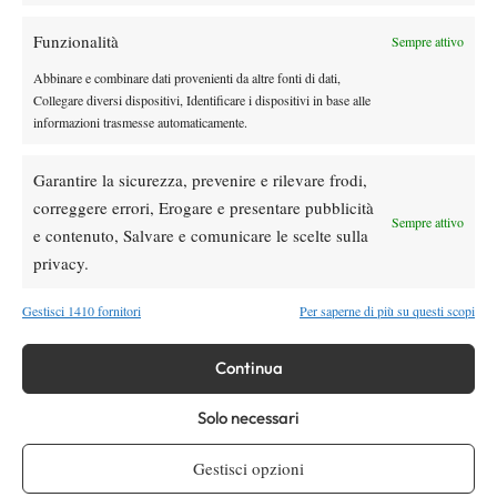
Funzionalità
Sempre attivo
Youtube
Abbinare e combinare dati provenienti da altre fonti di dati,
Collegare diversi dispositivi, Identificare i dispositivi in base alle
informazioni trasmesse automaticamente.
Garantire la sicurezza, prevenire e rilevare frodi,
correggere errori, Erogare e presentare pubblicità
Sempre attivo
e contenuto, Salvare e comunicare le scelte sulla
Testata giornalistica
registrata Aut-Trib Milano n°
Spazio Tennis
privacy.
10268 del 15/09/2025
VIBES MEDIA SRL
Editore:
, P.iva 14250480960
Gestisci 1410 fornitori
Per saperne di più su questi scopi
Direttore Responsabile: Alessandro Nizegorodcew
HOME
Continua
ENTRY LIST
Solo necessari
NEWS
WTA
Gestisci opzioni
ATP