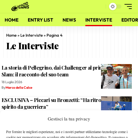
HOME
ENTRY LIST
NEWS
INTERVISTE
EDITOR
Home
»
Le Interviste
»
Pagina 4
Le Interviste
La storia di Pellegrino, dai Challenger al primo main draw
Slam: il racconto del suo team
18 Luglio 2026
By
Marco della Calce
ESCLUSIVA – Piccari su Bronzetti: “Ha ritrovato il suo
spirito da guerriera”
22 Maggio 2026
Gestisci la tua privacy
By
Alessandro Nizegorodcew
ESCLUSIVA – Bertolucci: “Raccontare Sinner campione a
Per fornire le migliori esperienze, noi e i nostri partner utilizziamo tecnologie come i
cookie per memorizzare e/o accedere alle informazioni del dispositivo. Il consenso a