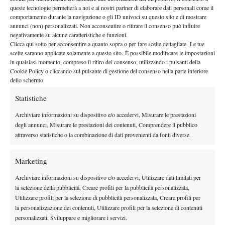
Roma è l’emozione più grande dopo Wimbledon” (VIDEO)
queste tecnologie permetterà a noi e ai nostri partner di elaborare dati personali come il
19 Maggio 2026
comportamento durante la navigazione o gli ID univoci su questo sito e di mostrare
By
Redazione
annunci (non) personalizzati. Non acconsentire o ritirare il consenso può influire
negativamente su alcune caratteristiche e funzioni.
ESCLUSIVA – Pistolesi: “Se ci fosse una corsa dei cani oggi,
Clicca qui sotto per acconsentire a quanto sopra o per fare scelte dettagliate. Le tue
scelte saranno applicate solamente a questo sito. È possibile modificare le impostazioni
vincerebbe il cane di Sinner”
in qualsiasi momento, compreso il ritiro del consenso, utilizzando i pulsanti della
14 Maggio 2026
Cookie Policy o cliccando sul pulsante di gestione del consenso nella parte inferiore
By
Giacomo Nicotera
dello schermo.
Statistiche
1
2
3
4
5
6
…
467
468
Archiviare informazioni su dispositivo e/o accedervi, Misurare le prestazioni
degli annunci, Misurare le prestazioni dei contenuti, Comprendere il pubblico
attraverso statistiche o la combinazione di dati provenienti da fonti diverse.
Facebook
Marketing
X
Archiviare informazioni su dispositivo e/o accedervi, Utilizzare dati limitati per
la selezione della pubblicità, Creare profili per la pubblicità personalizzata,
Utilizzare profili per la selezione di pubblicità personalizzata, Creare profili per
la personalizzazione dei contenuti, Utilizzare profili per la selezione di contenuti
Instagram
personalizzati, Sviluppare e migliorare i servizi.