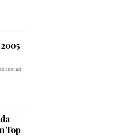
e 2005
lli nati nel
 da
in Top