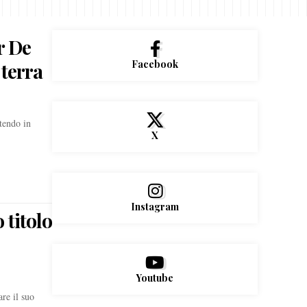
r De
Facebook
 terra
tendo in
X
Instagram
 titolo
Youtube
re il suo