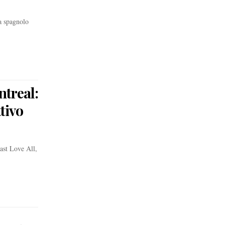
ta spagnolo
ntreal:
tivo
ast Love All,