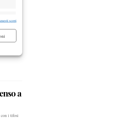
ione
re attivo
 questi scopi
conda
oni
assifica
re attivo
enso a
con i tifosi