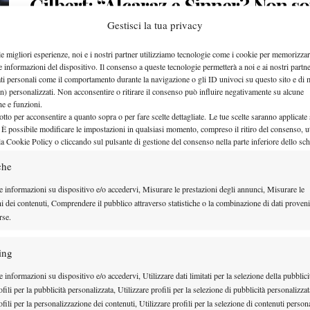
Gilbert: “Alcaraz e Sinner? Non so
i migliori della storia”
Gestisci la tua privacy
le migliori esperienze, noi e i nostri partner utilizziamo tecnologie come i cookie per memorizzar
Il coach statunitense ha stilato una classifica dei dieci migliori giocatori
e informazioni del dispositivo. Il consenso a queste tecnologie permetterà a noi e ai nostri partne
della…
ati personali come il comportamento durante la navigazione o gli ID univoci su questo sito e di 
n) personalizzati. Non acconsentire o ritirare il consenso può influire negativamente su alcune
17 Luglio 2026
che e funzioni.
By
Jacopo Di Lorenzo
otto per acconsentire a quanto sopra o per fare scelte dettagliate. Le tue scelte saranno applicate
 È possibile modificare le impostazioni in qualsiasi momento, compreso il ritiro del consenso, ut
la Cookie Policy o cliccando sul pulsante di gestione del consenso nella parte inferiore dello sc
che
Martina Trevisan, al WTA 125 di 
e informazioni su dispositivo e/o accedervi, Misurare le prestazioni degli annunci, Misurare le
ni dei contenuti, Comprendere il pubblico attraverso statistiche o la combinazione di dati proveni
un ritorno in campo di livello
rse.
L'ex semifinalista del Roland Garros, ha staccato il pass per i quarti di
ing
17 Luglio 2026
 informazioni su dispositivo e/o accedervi, Utilizzare dati limitati per la selezione della pubblici
By
Jacopo Di Lorenzo
fili per la pubblicità personalizzata, Utilizzare profili per la selezione di pubblicità personalizzat
fili per la personalizzazione dei contenuti, Utilizzare profili per la selezione di contenuti persona