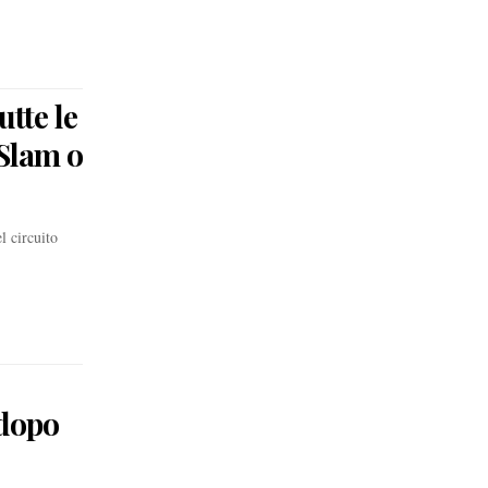
utte le
Slam o
l circuito
 dopo