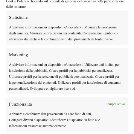
Cookie Policy o cliccando sul pulsante di gestione del consenso nella parte inferiore
dello schermo.
Statistiche
X
Archiviare informazioni su dispositivo e/o accedervi, Misurare le prestazioni
degli annunci, Misurare le prestazioni dei contenuti, Comprendere il pubblico
attraverso statistiche o la combinazione di dati provenienti da fonti diverse.
Instagram
Marketing
Archiviare informazioni su dispositivo e/o accedervi, Utilizzare dati limitati per
Youtube
la selezione della pubblicità, Creare profili per la pubblicità personalizzata,
Utilizzare profili per la selezione di pubblicità personalizzata, Creare profili per
la personalizzazione dei contenuti, Utilizzare profili per la selezione di contenuti
personalizzati, Sviluppare e migliorare i servizi.
Funzionalità
Sempre attivo
Abbinare e combinare dati provenienti da altre fonti di dati,
Collegare diversi dispositivi, Identificare i dispositivi in base alle
informazioni trasmesse automaticamente.
Testata giornalistica
registrata Aut-Trib Milano n°
Spazio Tennis