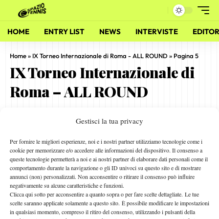
HOME
ENTRY LIST
NEWS
INTERVISTE
EDITOR
Home
»
IX Torneo Internazionale di Roma - ALL ROUND
»
Pagina 5
IX Torneo Internazionale di
Roma – ALL ROUND
Gestisci la tua privacy
Presentazione IX Torneo Internazionale di Roma – All
Round
Per fornire le migliori esperienze, noi e i nostri partner utilizziamo tecnologie come i
6 Aprile 2018
cookie per memorizzare e/o accedere alle informazioni del dispositivo. Il consenso a
By
L. Fiorino
queste tecnologie permetterà a noi e ai nostri partner di elaborare dati personali come il
comportamento durante la navigazione o gli ID univoci su questo sito e di mostrare
annunci (non) personalizzati. Non acconsentire o ritirare il consenso può influire
negativamente su alcune caratteristiche e funzioni.
1
2
3
4
5
Clicca qui sotto per acconsentire a quanto sopra o per fare scelte dettagliate. Le tue
scelte saranno applicate solamente a questo sito. È possibile modificare le impostazioni
in qualsiasi momento, compreso il ritiro del consenso, utilizzando i pulsanti della
Facebook