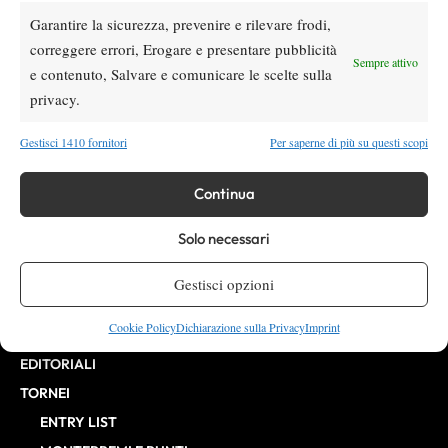
10268 del 15/09/2025
Garantire la sicurezza, prevenire e rilevare frodi,
VIBES MEDIA SRL
Editore:
, P.iva 14250480960
correggere errori, Erogare e presentare pubblicità
Direttore Responsabile: Alessandro Nizegorodcew
Sempre attivo
e contenuto, Salvare e comunicare le scelte sulla
HOME
privacy.
ENTRY LIST
NEWS
Gestisci 1410 fornitori
Per saperne di più su questi scopi
WTA
ATP
Continua
CHALLENGER
Solo necessari
ITF
BILLIE JEAN KING CUP
Gestisci opzioni
ATP FINALS
Cookie Policy
Dichiarazione sulla Privacy
Imprint
INTERVISTE
EDITORIALI
TORNEI
ENTRY LIST