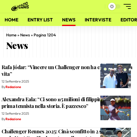
HOME
ENTRY LIST
NEWS
INTERVISTE
EDITOR
Home
»
News
»
Pagina 1204
News
Rafa Jódar: “Vincere un Challenger non ha cambiato la mia
vita”
12 Settembre 2025
By
Redazione
Alexandra Eala: “Ci sono 115 milioni di filippini e io sono la
prima tennista nella storia. È pazzesco”
12 Settembre 2025
By
Redazione
Challenger Rennes 2025: Cinà sconfitto in 2 set da Geerts,