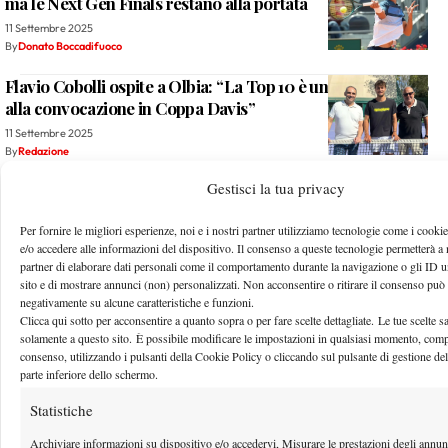
ma le Next Gen Finals restano alla portata
11 Settembre 2025
By
Donato Boccadifuoco
Flavio Cobolli ospite a Olbia: “La Top 10 è un sogno. Punto
alla convocazione in Coppa Davis”
11 Settembre 2025
By
Redazione
Gestisci la tua privacy
…
1.202
1.203
1.204
1.205
1.206
…
1.306
Per fornire le migliori esperienze, noi e i nostri partner utilizziamo tecnologie come i cook
e/o accedere alle informazioni del dispositivo. Il consenso a queste tecnologie permetterà a n
partner di elaborare dati personali come il comportamento durante la navigazione o gli ID 
Facebook
sito e di mostrare annunci (non) personalizzati. Non acconsentire o ritirare il consenso può 
negativamente su alcune caratteristiche e funzioni.
Clicca qui sotto per acconsentire a quanto sopra o per fare scelte dettagliate. Le tue scelte s
solamente a questo sito. È possibile modificare le impostazioni in qualsiasi momento, compre
X
consenso, utilizzando i pulsanti della Cookie Policy o cliccando sul pulsante di gestione de
parte inferiore dello schermo.
Statistiche
Instagram
Archiviare informazioni su dispositivo e/o accedervi, Misurare le prestazioni degli annu