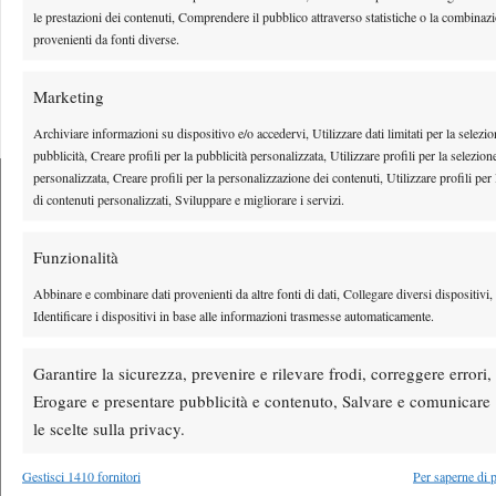
le prestazioni dei contenuti, Comprendere il pubblico attraverso statistiche o la combinazi
provenienti da fonti diverse.
Youtube
Marketing
Archiviare informazioni su dispositivo e/o accedervi, Utilizzare dati limitati per la selezio
pubblicità, Creare profili per la pubblicità personalizzata, Utilizzare profili per la selezion
personalizzata, Creare profili per la personalizzazione dei contenuti, Utilizzare profili per 
di contenuti personalizzati, Sviluppare e migliorare i servizi.
Testata giornalistica
registrata Aut-Trib Milano n°
Spazio Tennis
Funzionalità
10268 del 15/09/2025
Abbinare e combinare dati provenienti da altre fonti di dati, Collegare diversi dispositivi,
VIBES MEDIA SRL
Editore:
, P.iva 14250480960
Identificare i dispositivi in base alle informazioni trasmesse automaticamente.
Direttore Responsabile: Alessandro Nizegorodcew
HOME
Garantire la sicurezza, prevenire e rilevare frodi, correggere errori,
ENTRY LIST
Erogare e presentare pubblicità e contenuto, Salvare e comunicare
le scelte sulla privacy.
NEWS
WTA
Gestisci 1410 fornitori
Per saperne di p
ATP