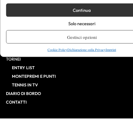
CHALLENGER
Continua
ITF
Solo necessari
BILLIE JEAN KING CUP
ATP FINALS
Gestisci opzioni
INTERVISTE
Cookie Policy
Dichiarazione sulla Privacy
Imprint
EDITORIALI
TORNEI
ENTRY LIST
MONTEPREMI E PUNTI
TENNIS IN TV
DIARIO DI BORDO
CONTATTI