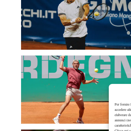
Per fornire 
accedere all
elaborare d
annunci (no
caratteristi
Clicca qui s