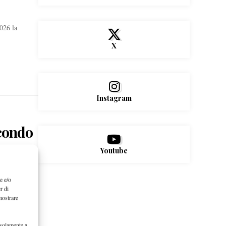
026 la
X
Instagram
econdo
Youtube
e e/o
r di
mostrare
 solamente a