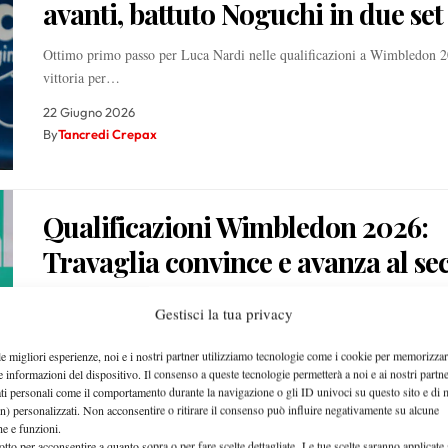
avanti, battuto Noguchi in due set
Ottimo primo passo per Luca Nardi nelle qualificazioni a Wimbledon 2
vittoria per…
22 Giugno 2026
By
Tancredi Crepax
Qualificazioni Wimbledon 2026:
Travaglia convince e avanza al s
turno
Gestisci la tua privacy
Parte nel migliore dei modi l'operazione Slam per Stefano Travaglia
le migliori esperienze, noi e i nostri partner utilizziamo tecnologie come i cookie per memorizzar
22 Giugno 2026
e informazioni del dispositivo. Il consenso a queste tecnologie permetterà a noi e ai nostri partne
ati personali come il comportamento durante la navigazione o gli ID univoci su questo sito e di 
By
Luca Innocenti
n) personalizzati. Non acconsentire o ritirare il consenso può influire negativamente su alcune
che e funzioni.
otto per acconsentire a quanto sopra o per fare scelte dettagliate. Le tue scelte saranno applicate