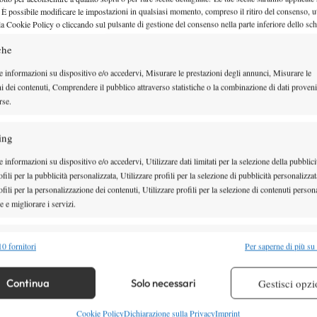
 È possibile modificare le impostazioni in qualsiasi momento, compreso il ritiro del consenso, ut
Serena Williams giocherà Wimbl
la Cookie Policy o cliccando sul pulsante di gestione del consenso nella parte inferiore dello sc
44 anni, la più anziana da Martin
che
Navratilova
e informazioni su dispositivo e/o accedervi, Misurare le prestazioni degli annunci, Misurare le
ni dei contenuti, Comprendere il pubblico attraverso statistiche o la combinazione di dati proveni
Oltre a Navratilova nel 2004 a 47 anni, nel 1922 Madeline O’Neill si 
rse.
22 Giugno 2026
ing
By
Tancredi Crepax
 informazioni su dispositivo e/o accedervi, Utilizzare dati limitati per la selezione della pubblici
fili per la pubblicità personalizzata, Utilizzare profili per la selezione di pubblicità personalizzat
Qualificazioni Wimbledon 2026:
fili per la personalizzazione dei contenuti, Utilizzare profili per la selezione di contenuti persona
 e migliorare i servizi.
programma, orari e ordine di gio
martedì 23 giugno con Tyra Gran
alità
Semp
0 fornitori
Per saperne di più su
 combinare dati provenienti da altre fonti di dati, Collegare diversi dispositivi,
Il programma, gli orari e l’ordine di gioco della prima giornata di quali
re i dispositivi in base alle informazioni trasmesse automaticamente.
Continua
Solo necessari
Gestisci opzi
femminili…
22 Giugno 2026
re la sicurezza, prevenire e rilevare frodi, correggere errori,
Cookie Policy
Dichiarazione sulla Privacy
Imprint