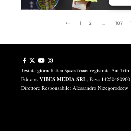
Erogare
scelte 
1
2
…
107
Testata giornalistica
registrata Aut-Tri
Spazio Tennis
VIBES MEDIA SRL
Editore:
, P.iva 14250480960
Direttore Responsabile: Alessandro Nizegorodcew