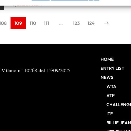
By
Luca Innocenti
 e presentare pubblicità e contenuto, Salvare e comunicare le
Semp
sulla privacy.
108
109
110
111
…
123
124
HOME
ENTRY LIST
b Milano n° 10268 del 15/09/2025
NEWS
WTA
ATP
CHALLENG
ITF
BILLIE JEA