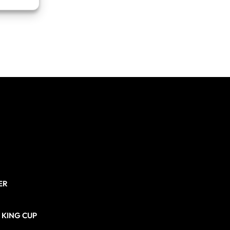
re attivo
ER
N KING CUP