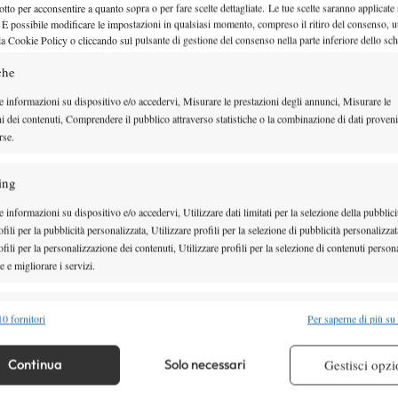
otto per acconsentire a quanto sopra o per fare scelte dettagliate. Le tue scelte saranno applicate
 È possibile modificare le impostazioni in qualsiasi momento, compreso il ritiro del consenso, ut
Wimbledon 2026, Zverev: “Jannik
la Cookie Policy o cliccando sul pulsante di gestione del consenso nella parte inferiore dello sc
dimostrato perché è il numero un
che
credo di poter vincere qui”
e informazioni su dispositivo e/o accedervi, Misurare le prestazioni degli annunci, Misurare le
ni dei contenuti, Comprendere il pubblico attraverso statistiche o la combinazione di dati proveni
Dopo la sconfitta contro Jannik Sinner nella finale di Wimbledon 2026
rse.
Zverev ha…
ing
12 Luglio 2026
By
Tancredi Crepax
 informazioni su dispositivo e/o accedervi, Utilizzare dati limitati per la selezione della pubblici
fili per la pubblicità personalizzata, Utilizzare profili per la selezione di pubblicità personalizzat
fili per la personalizzazione dei contenuti, Utilizzare profili per la selezione di contenuti persona
Wimbledon 2026, Sinner: “Zverev 
 e migliorare i servizi.
al livello da numero 1, devo stare
alità
Semp
0 fornitori
Per saperne di più su
attento”
 combinare dati provenienti da altre fonti di dati, Collegare diversi dispositivi,
re i dispositivi in base alle informazioni trasmesse automaticamente.
Continua
Solo necessari
Gestisci opzi
Le parole a caldo di Sinner dopo il suo quinto Slam