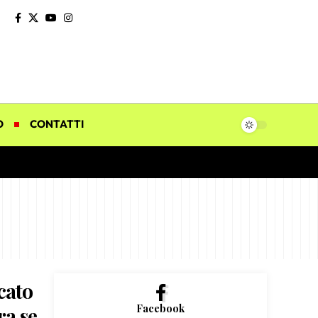
O
CONTATTI
cato
Facebook
ra se