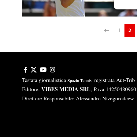
Garanti
Erogare
scelte 
1
2
Testata giornalistica
registrata Aut-Tri
Spazio Tennis
VIBES MEDIA SRL
Editore:
, P.iva 14250480960
Direttore Responsabile: Alessandro Nizegorodcew