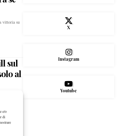
 vittoria su
X
Instagram
l sul
solo al
Youtube
po la
e e/o
r di
mostrare