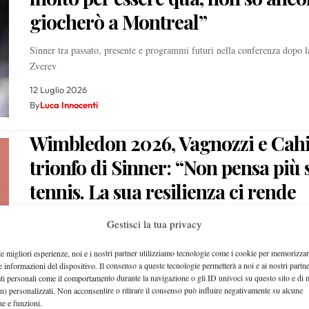
giocherò a Montreal”
Sinner tra passato, presente e programmi futuri nella conferenza dopo la
Zverev
12 Luglio 2026
By
Luca Innocenti
Wimbledon 2026, Vagnozzi e Cahil
trionfo di Sinner: “Non pensa più 
tennis. La sua resilienza ci rende
orgogliosi”
Gestisci la tua privacy
Le parole in conferenza stampa di Simone Vagnozzi e Darren Cahill do
le migliori esperienze, noi e i nostri partner utilizziamo tecnologie come i cookie per memorizzar
vittoria…
e informazioni del dispositivo. Il consenso a queste tecnologie permetterà a noi e ai nostri partne
ati personali come il comportamento durante la navigazione o gli ID univoci su questo sito e di 
12 Luglio 2026
n) personalizzati. Non acconsentire o ritirare il consenso può influire negativamente su alcune
By
Giacomo Nicotera
che e funzioni.