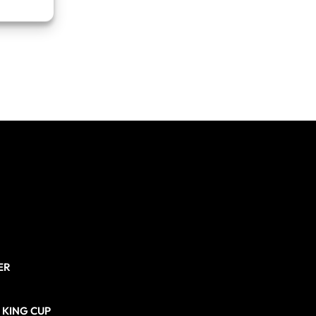
re attivo
ER
N KING CUP