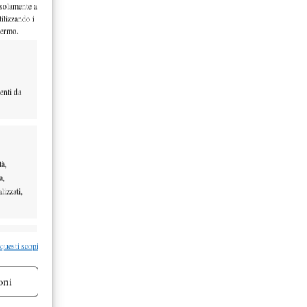
 solamente a
ilizzando i
 ha
hermo.
o, ora
enti da
 Alexander
tà,
a,
lizzati,
vicino
re attivo
 questi scopi
oni