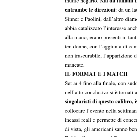
Ma da italiani i
inutile negarlo.
entrambe le direzioni
: da un l
Sinner e Paolini, dall’altro dia
abbia catalizzato l’interesse anc
alla mano, erano presenti in tant
ten donne, con l’aggiunta di c
non trascurabile, l’apparizione
mancate.
IL FORMAT E I MATCH
Set ai 4 fino alla finale, con su
nell’atto conclusivo si è tornati 
singolaristi di questo calibro, 
collocare l’evento nella settimana
incassi reali e permette di conce
di vista, gli americani sanno be