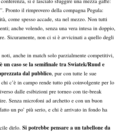
 conferenza, si è lasciato sfuggire una mezza gaffe:
e”
. Pronto il rimprovero della compagna Pegula:
rità, come spesso accade, sta nel mezzo. Non tutti
denti; anche volendo, senza una vera intesa in doppio,
lare. Sicuramente, non ci si è avvicinati a quello degli
 noti, anche in match solo parzialmente competitivi,
è un caso se la semifinale tra Swiatek/Ruud e
pprezzata dal pubblico
, pur con tutte le sue
 chi c’è in campo rende tutto più coinvolgente per lo
iverso dalle esibizioni pre torneo con tie-break
rtire. Senza microfoni ad archetto e con un buon
fatto un po’ più serio, e chi è arrivato in fondo ha
Si potrebbe pensare a un tabellone da
cile dirlo.