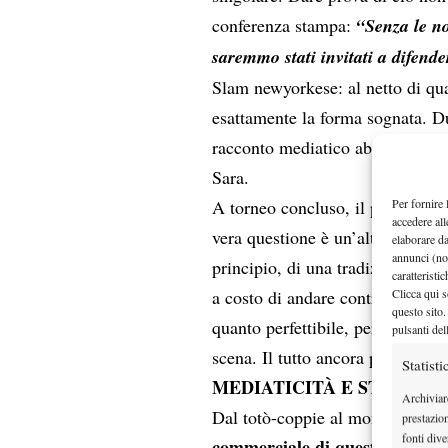
conferenza stampa:
“Senza le no
saremmo stati invitati a difender
Slam newyorkese: al netto di qua
esattamente la forma sognata. Due
racconto mediatico abile, che h
Sara.
Per fornire 
A torneo concluso, il punto non è
accedere all
vera questione è un’altra: trovare 
elaborare d
annunci (no
principio, di una tradizione da p
caratteristi
Clicca qui s
a costo di andare controcorrente
questo sito.
quanto perfettibile, per un paio 
pulsanti del
scena. Il tutto ancora prima che 
Statisti
MEDIATICITÀ E STAR PO
Archiviar
Dal totò-coppie al momento dell
prestazio
fonti dive
commerciale di questo primo es