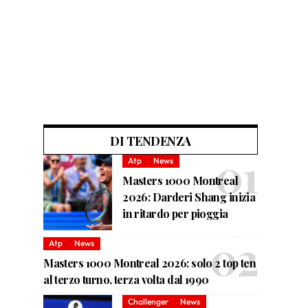
DI TENDENZA
Atp
News
Masters 1000 Montreal
2026: Darderi Shang inizia
in ritardo per pioggia
Atp
News
Masters 1000 Montreal 2026: solo 2 top ten
al terzo turno, terza volta dal 1990
Challenger
News