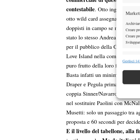
contestabile
. Otto ingressi dete
Market
otto wild card assegnate a discre
Archiviare
doppisti in campo se ne sarebber
Creare pro
Creare pro
stato lo stesso Andrea Vavassori 
Sviluppare
per il pubblico della Gen Z, bra
Love Island nella composizione d
Funzion
Gestisci 141
puro frutto della loro fantasia.
Abbinare e
Basta infatti un minimo di prag
Identifica
Draper e Pegula prima di giocare
Garanti
coppia Sinner/Navarro fosse stat
Erogare
nel sostituire Paolini con McNall
scelte 
Musetti: solo un passaggio tra a
proposta e 60 secondi per decide
E il livello del tabellone, alla