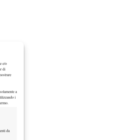
e e/o
r di
mostrare
 solamente a
ilizzando i
hermo.
enti da