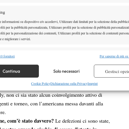
rminati dalla commistione del ranking di singolare e
ing
zione avevano subito lasciato intuire che di veri
 informazioni su dispositivo e/o accedervi, Utilizzare dati limitati per la selezione della pubblici
o visti pochi, se non nessuno. A sottolinearlo era
fili per la pubblicità personalizzata, Utilizzare profili per la selezione di pubblicità personalizzat
fili per la personalizzazione dei contenuti, Utilizzare profili per la selezione di contenuti persona
in una lettera scritta il giorno dopo l’annuncio. Ma
 e migliorare i servizi.
mato da ogni organizzatore di eventi, le dinamiche da
elle coppie sono risultate coinvolgenti, per quanto
alità
Semp
0 fornitori
Per saperne di più su
 combinare dati provenienti da altre fonti di dati, Collegare diversi dispositivi,
matismo per non stupirsi troppo nel sapere che
re i dispositivi in base alle informazioni trasmesse automaticamente.
Continua
Solo necessari
Gestisci opzi
 insieme si sono detti sì e no quattro parole. Che la
re la sicurezza, prevenire e rilevare frodi, correggere errori,
Cookie Policy
Dichiarazione sulla Privacy
Imprint
a formata direttamente dall’organizzazione. O che,
 e presentare pubblicità e contenuto, Salvare e comunicare le
Semp
y, non ci sia stato alcun coinvolgimento attivo di
sulla privacy.
genti e torneo, con l’americana messa davanti alla
re.
 fine, com’è stato davvero?
Le defezioni ci sono state,