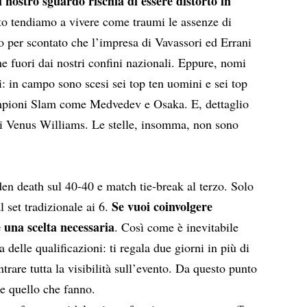
l nostro sguardo rischia di essere distorto in
ato tendiamo a vivere come traumi le assenze di
mo per scontato che l’impresa di Vavassori ed Errani
he fuori dai nostri confini nazionali. Eppure, nomi
i: in campo sono scesi sei top ten uomini e sei top
ampioni Slam come Medvedev e Osaka. E, dettaglio
 di Venus Williams. Le stelle, insomma, non sono
dden death sul 40-40 e match tie-break al terzo. Solo
Se vuoi coinvolgere
al set tradizionale ai 6.
è una scelta necessaria
. Così come è inevitabile
 delle qualificazioni: ti regala due giorni in più di
ntrare tutta la visibilità sull’evento. Da questo punto
ne quello che fanno.