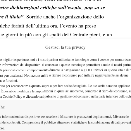
stre dichiarazioni critiche sull’evento, non so se
e il titolo”
. Sorride anche l’organizzazione dello
lche forfait dell’ultima ora, l’evento ha preso
 giorni in più con gli spalti del Centrale pieni, e un
a saputo cavalcare anche la missione di Andrea e
Gestisci la tua privacy
le migliori esperienze, noi e i nostri partner utilizziamo tecnologie come i cookie per memorizzar
 più tanto elencare pregi e difetti del formato. La
e informazioni del dispositivo. Il consenso a queste tecnologie permetterà a noi e ai nostri partne
l’equilibrio tra il rispetto di certe logiche di
ati personali come il comportamento durante la navigazione o gli ID univoci su questo sito e di 
n) personalizzati. Non acconsentire o ritirare il consenso può influire negativamente su alcune
reservare e di una categoria intera di tennisti – anche
che e funzioni.
otto per acconsentire a quanto sopra o per fare scelte dettagliate. Le tue scelte saranno applicate
 sul piano economico – e una nuova realtà che, per
 È possibile modificare le impostazioni in qualsiasi momento, compreso il ritiro del consenso, ut
di giorni ha messo il doppio misto al centro della
la Cookie Policy o cliccando sul pulsante di gestione del consenso nella parte inferiore dello sc
si giocasse un solo quindici.
che
WER
e informazioni su dispositivo e/o accedervi, Misurare le prestazioni degli annunci, Misurare le
il successo
’annuncio al pienone dell’Arthur Ashe:
ni dei contenuti, Comprendere il pubblico attraverso statistiche o la combinazione di dati proveni
rse.
perimento con il doppio misto è difficilmente