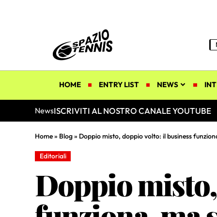
HOME
ENTRY LIST
NEWS
INT
ISCRIVITI AL NOSTRO CANALE YOUTUBE
News
Home
»
Blog
»
Doppio misto, doppio volto: il business funzion
Editoriali
Doppio misto, 
funziona, ma s