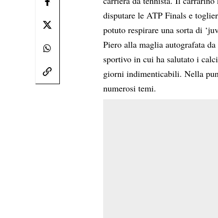
carriera da tennista. Il carrarin
disputare le ATP Finals e toglie
potuto respirare una sorta di ‘j
Piero alla maglia autografata da 
sportivo in cui ha salutato i calc
giorni indimenticabili. Nella pu
numerosi temi.