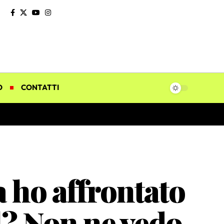
O
CONTATTI
a ho affrontato
al? Non ne vedo