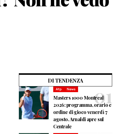
DI TENDENZA
Atp
News
Masters 1000 Montreal
2026: programma, orario e
ordine di gioco venerdì 7
agosto. Arnaldi apre sul
Centrale