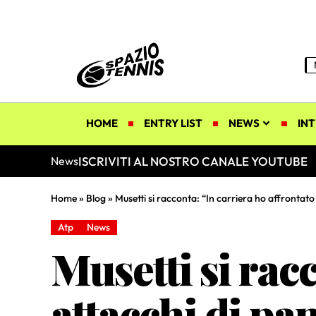
HOME
ENTRY LIST
NEWS
INT
ISCRIVITI AL NOSTRO CANALE YOUTUBE
News
Home
»
Blog
»
Musetti si racconta: “In carriera ho affrontato 
Atp
News
Musetti si rac
attacchi di pa