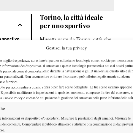
Torino, la città ideale
per uno sportivo
Musetti parte da Torino, città che
no sportivo
lo ha fatto sentire a casa: “
C’è
Gestisci la tua privacy
paternità
tantissima cultura sportiva, la
le migliori esperienze, noi e i nostri partner utilizziamo tecnologie come i cookie per memorizzar
intage e
gente sa stare al suo posto. Ho
e informazioni del dispositivo. Il consenso a queste tecnologie permetterà a noi e ai nostri partne
ati personali come il comportamento durante la navigazione o gli ID univoci su questo sito e di 
trovato un bellissimo ambiente
n) personalizzati. Non acconsentire o ritirare il consenso può influire negativamente su alcune
che e funzioni.
nella settimana delle Finals e
otto per acconsentire a quanto sopra o per fare scelte dettagliate. Le tue scelte saranno applicate
ica
devo dire che, nella vittoria su De
 È possibile modificare le impostazioni in qualsiasi momento, compreso il ritiro del consenso, ut
la Cookie Policy o cliccando sul pulsante di gestione del consenso nella parte inferiore dello sc
Minaur, l’energia del pubblico è
che
stata determinante. Tutta l’Arena
 di calcio
mi ha aiutato a portare la vittoria
e informazioni su dispositivo e/o accedervi, Misurare le prestazioni degli annunci, Misurare le
 della
ni dei contenuti, Comprendere il pubblico attraverso statistiche o la combinazione di dati proveni
a casa”.
rse.