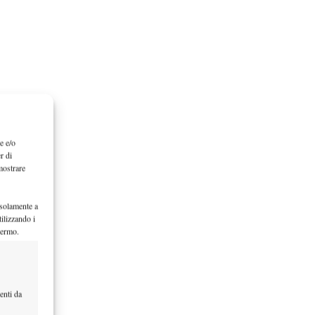
e e/o
r di
mostrare
 solamente a
ilizzando i
hermo.
enti da