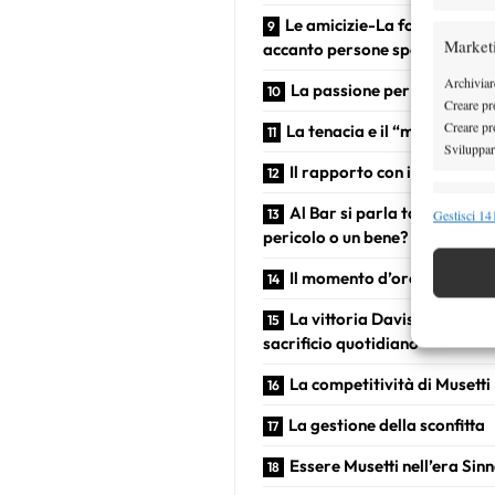
Le amicizie-La fortuna di a
Market
accanto persone speciali
Archiviare
La passione per la Juve e B
Creare pro
Creare pro
La tenacia e il “marmo” di 
Sviluppare
Il rapporto con i social
Funzion
Al Bar si parla tanto di tenn
Gestisci 141
pericolo o un bene?
Abbinare e
Identifica
Il momento d’oro del tennis
La vittoria Davis- “Il coro
Garanti
sacrificio quotidiano”
Erogare
scelte 
La competitività di Musetti
La gestione della sconfitta
Essere Musetti nell’era Sin