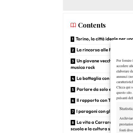
Contents
Torino, la città ideale per u
La rincorsa alle Finals e la 
Per fornire 
Un giovane vecchio: gioco v
accedere all
musica rock
elaborare d
annunci (no
La battaglia con l’ansia
caratteristi
Clicca qui s
Parlare da solo e l’autocrit
questo sito.
pulsanti del
Il rapporto con Tartarini
Statisti
I paragoni con gli allenatori
Archiviar
La vita a Carrara- I ricordo
prestazio
scuola e la cultura sportiva
fonti dive