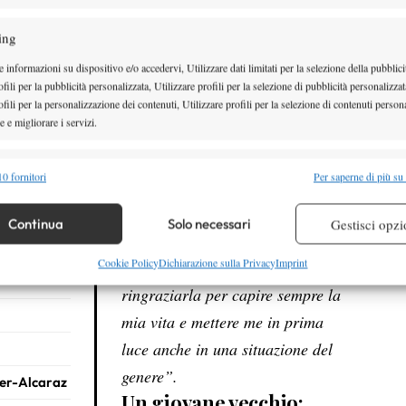
La rincorsa alle Finals e
vere
la paternità
ing
 informazioni su dispositivo e/o accedervi, Utilizzare dati limitati per la selezione della pubblici
uffon
Il tennista azzurro racconta mesi
fili per la pubblicità personalizzata, Utilizzare profili per la selezione di pubblicità personalizzat
intensi tra infortuni e un momento
fili per la personalizzazione dei contenuti, Utilizzare profili per la selezione di contenuti persona
Carrara
 e migliorare i servizi.
speciale della sua vita privata:
“
Siamo al ridosso del parto: mi
alità
Semp
is, un
0 fornitori
Per saperne di più su
ha dato quel senso di maturità e
 combinare dati provenienti da altre fonti di dati, Collegare diversi dispositivi,
responsabilità in più, il fatto di
re i dispositivi in base alle informazioni trasmesse automaticamente.
Continua
Solo necessari
Gestisci opzi
 italiano
avere la mia compagna in
namento del
re la sicurezza, prevenire e rilevare frodi, correggere errori,
Cookie Policy
Dichiarazione sulla Privacy
Imprint
procinto di partorire. Devo
 e presentare pubblicità e contenuto, Salvare e comunicare le
Semp
ringraziarla per capire sempre la
sulla privacy.
mia vita e mettere me in prima
luce anche in una situazione del
genere”.
ner-Alcaraz
Un giovane vecchio: