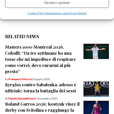
Gestisci opzioni
Cookie Policy
Dichiarazione sulla Privacy
Imprint
Youtube
RELATED NEWS
Masters 1000 Montreal 2026,
Cobolli: “Da tre settimane ho una
tosse che mi impedisce di respirare
come vorrei, devo curarmi al più
presto”
By
Francesco Petrucci
5 Agosto 2026
Kyrgios contro Sabalenka, adesso è
ufficiale: torna la battaglia dei sessi
By
Donato Boccadifuoco
4 Novembre 2025
Roland Garros 2026: Kostyuk vince il
derby con Svitolina e raggiunge la