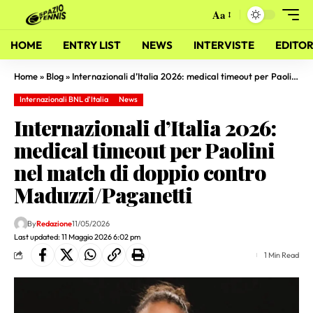
Aa
HOME
ENTRY LIST
NEWS
INTERVISTE
EDITOR
Home
»
Blog
»
Internazionali d’Italia 2026: medical timeout per Paolini nel match di doppio contro Maduzzi/Paganetti
Internazionali BNL d'Italia
News
Internazionali d’Italia 2026:
medical timeout per Paolini
nel match di doppio contro
Maduzzi/Paganetti
By
Redazione
11/05/2026
Last updated: 11 Maggio 2026 6:02 pm
1 Min Read