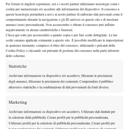
AGGIORMENTO 18.57
– Dopo il medical timeout Paolini è
Per fornire le migliori esperienze, noi e i nostri partner utilizziamo tecnologie come i
tornata in campo con la caviglia fasciata e ha conquistato a 15 il
cookie per memorizzare e/o accedere alle informazioni del dispositivo. Il consenso a
queste tecnologie permetterà a noi e ai nostri partner di elaborare dati personali come il
proprio turno di battuta.
comportamento durante la navigazione o gli ID univoci su questo sito e di mostrare
annunci (non) personalizzati. Non acconsentire o ritirare il consenso può influire
negativamente su alcune caratteristiche e funzioni.
Clicca qui sotto per acconsentire a quanto sopra o per fare scelte dettagliate. Le tue
scelte saranno applicate solamente a questo sito. È possibile modificare le impostazioni
in qualsiasi momento, compreso il ritiro del consenso, utilizzando i pulsanti della
Cookie Policy o cliccando sul pulsante di gestione del consenso nella parte inferiore
dello schermo.
DI TENDENZA
Statistiche
Atp
News
Effetto Montreal: forfait e sorprese
Archiviare informazioni su dispositivo e/o accedervi, Misurare le prestazioni
spazzano via la Top 10, Shelton prova a
degli annunci, Misurare le prestazioni dei contenuti, Comprendere il pubblico
resistere
attraverso statistiche o la combinazione di dati provenienti da fonti diverse.
News
Marketing
Dalle porte dell’eliminazione alla gloria:
Norrie scrive la sua favola a Montreal,
Archiviare informazioni su dispositivo e/o accedervi, Utilizzare dati limitati per
rimonta folle su de Minaur
la selezione della pubblicità, Creare profili per la pubblicità personalizzata,
Utilizzare profili per la selezione di pubblicità personalizzata, Creare profili per
News
Wta
la personalizzazione dei contenuti, Utilizzare profili per la selezione di contenuti