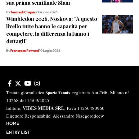
sua prima semifinale Slam
By
Tancredi Crepax
2 Giugno 2026
Wimbledon 2026, Noskova: “A questo
livello tutte hanno le capacità per
competere, la differenza la fanno i
dettagli”
By
Francesco Petrucci
10 Luglio 2026
Testata giornalistica
registrata Aut-Trib Milano n°
Spazio Tennis
10268 del 15/09/2025
VIBES MEDIA SRL
Editore:
, P.iva 14250480960
Direttore Responsabile: Alessandro Nizegorodcew
HOME
ENTRY LIST