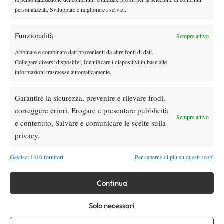
Paolini salta il WTA 1000 di Cincinnati, non
personalizzati, Sviluppare e migliorare i servizi.
difenderà la finale del 2025
Funzionalità
Sempre attivo
Atp
News
Abbinare e combinare dati provenienti da altre fonti di dati,
Masters 1000 Montreal 2026: programma,
Collegare diversi dispositivi, Identificare i dispositivi in base alle
orario e ordine di gioco venerdì 7 agosto.
informazioni trasmesse automaticamente.
Arnaldi apre sul Centrale
Garantire la sicurezza, prevenire e rilevare frodi,
SOCIAL
correggere errori, Erogare e presentare pubblicità
Sempre attivo
e contenuto, Salvare e comunicare le scelte sulla
privacy.
Facebook
Gestisci 1410 fornitori
Per saperne di più su questi scopi
X
Continua
Solo necessari
Instagram