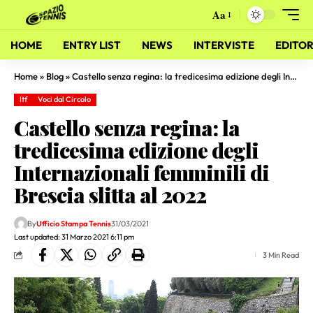
Aa
HOME
ENTRY LIST
NEWS
INTERVISTE
EDITOR
Home
»
Blog
»
Castello senza regina: la tredicesima edizione degli Internazionali femminili di Brescia slitta al 2022
Itf
Voci dal Circolo
Castello senza regina: la
tredicesima edizione degli
Internazionali femminili di
Brescia slitta al 2022
By
Ufficio Stampa Tennis
31/03/2021
Last updated: 31 Marzo 2021 6:11 pm
3 Min Read