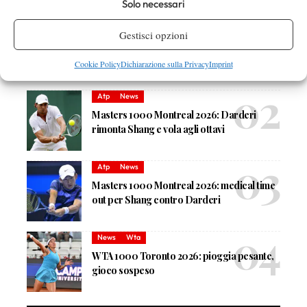
Solo necessari
DI TENDENZA
Atp
News
Gestisci opzioni
Masters 1000 Montreal 2026: programma,
orario e ordine di gioco venerdì 7 agosto.
Cookie Policy
Dichiarazione sulla Privacy
Imprint
Arnaldi apre sul Centrale
Atp
News
Masters 1000 Montreal 2026: Darderi
rimonta Shang e vola agli ottavi
Atp
News
Masters 1000 Montreal 2026: medical time
out per Shang contro Darderi
News
Wta
WTA 1000 Toronto 2026: pioggia pesante,
gioco sospeso