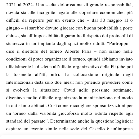
2021 al 2022. Una scelta dolorosa ma di grande responsabilità,
dovuta sia alle incognite legate alle coperture economiche, più
difficili da reperire per un evento che – dal 30 maggio al 6
giugno – si sarebbe dovuto giocare con buona probabilità a porte
chiuse, sia all’impossibilità di garantire il rispetto dei protocolli di
sicurezza in un impianto dagli spazi molto ridotti. “Purtroppo –
dice il direttore del torneo Alberto Paris – non siamo nelle
condizioni di poter organizzare il torneo, quindi abbiamo inviato
ufficialmente la disdetta all’ufficio organizzativo della Fit (che poi
la trasmette all’Itf, ndr). La collocazione originale degli
Internazionali dista solo due mesi: non potendo prevedere come
si evolverà la situazione Covid nelle prossime settimane,
diventava molto difficile organizzare la manifestazione nel modo
in cui siamo abituati. Così come raccogliere sponsorizzazioni per
un torneo dalla visibilità giocoforza molto ridotta rispetto agli
standard del passato”. Determinante anche la questione logistica:
ospitare un evento simile nella sede del Castello è un’impresa
difficilissima, praticamente impossibile in tempi di pandemia. Gli