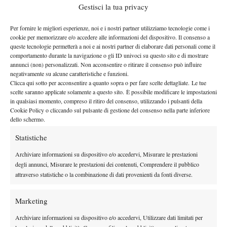
Gestisci la tua privacy
spazi ridotti rendono difficile garantire il distanziamento
necessario, così come creare delle zone ad hoc per le giocatrici.
Per fornire le migliori esperienze, noi e i nostri partner utilizziamo tecnologie come i
Da non dimenticare anche il valore degli Internazionali per il
cookie per memorizzare e/o accedere alle informazioni del dispositivo. Il consenso a
territorio: nati nel 2008 come torneo Itf da 10 mila dollari, sono
queste tecnologie permetterà a noi e ai nostri partner di elaborare dati personali come il
comportamento durante la navigazione o gli ID univoci su questo sito e di mostrare
diventati uno dei primi tre tornei femminili del calendario
annunci (non) personalizzati. Non acconsentire o ritirare il consenso può influire
italiano, varcando i confini del tennis fino a trasformarsi in una
negativamente su alcune caratteristiche e funzioni.
Clicca qui sotto per acconsentire a quanto sopra o per fare scelte dettagliate. Le tue
festa per tutta Brescia, e coinvolgere tante realtà della città. “Oltre
scelte saranno applicate solamente a questo sito. È possibile modificare le impostazioni
che un veicolo per promuovere il tennis e mettere in luce la
in qualsiasi momento, compreso il ritiro del consenso, utilizzando i pulsanti della
nostra attività – continua Paris – il torneo era diventato una
Cookie Policy o cliccando sul pulsante di gestione del consenso nella parte inferiore
dello schermo.
vetrina per Brescia, con il villaggio ospitalità, tante iniziative e
altrettante attività collaterali. Senza tutto ciò il torneo perderebbe
Statistiche
una parte del suo significato e del suo appeal”. Dunque la
Archiviare informazioni su dispositivo e/o accedervi, Misurare le prestazioni
toscana Jasmine Paolini, che vinse l’edizione 2019
degli annunci, Misurare le prestazioni dei contenuti, Comprendere il pubblico
guadagnandosi poi, di lì a poco, l’ingresso fra le prime 100 della
attraverso statistiche o la combinazione di dati provenienti da fonti diverse.
classifica Wta, resterà la campionessa in carica per altri dodici
mesi, col ritorno dell’evento previsto nel 2022. “Non appena
Marketing
abbiamo comunicato la rinuncia – chiude Paris – abbiamo subito
Archiviare informazioni su dispositivo e/o accedervi, Utilizzare dati limitati per
opzionato per il prossimo anno la stessa data di sempre (nella