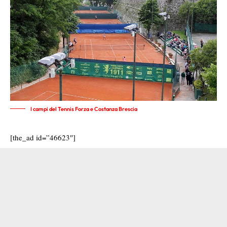
I campi del Tennis Forza e Costanza Brescia
[the_ad id=”46623″]