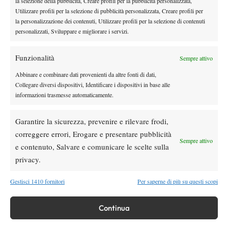
la selezione della pubblicità, Creare profili per la pubblicità personalizzata,
seconda settimana del Roland Garros, ndr), e non vediamo l’ora
Utilizzare profili per la selezione di pubblicità personalizzata, Creare profili per
la personalizzazione dei contenuti, Utilizzare profili per la selezione di contenuti
di riproporre la manifestazione. Tornare ad accogliere giocatrici
personalizzati, Sviluppare e migliorare i servizi.
di tutto il mondo e centinaia di appassionati, dopo un’attesa così
lunga, sarà ancora più bello”.
Funzionalità
Sempre attivo
Abbinare e combinare dati provenienti da altre fonti di dati,
Collegare diversi dispositivi, Identificare i dispositivi in base alle
TAGGED:
Internazionali di Brescia
Itf Brescia
informazioni trasmesse automaticamente.
Itf Femminili
Tennis Forza e Costanza
Garantire la sicurezza, prevenire e rilevare frodi,
correggere errori, Erogare e presentare pubblicità
Sempre attivo
e contenuto, Salvare e comunicare le scelte sulla
privacy.
Nessun commento
Gestisci 1410 fornitori
Per saperne di più su questi scopi
Devi essere
connesso
per inviare un commento.
Continua