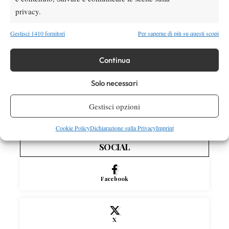
momento di recuperare”
privacy.
News
Gestisci 1410 fornitori
Per saperne di più su questi scopi
Rune aumenta l’intensità degli allenamenti, il
rientro si avvicina (VIDEO)
Continua
Solo necessari
News
Arthur Géa, primo francese classe 2005 in
Gestisci opzioni
una finale ATP
Cookie Policy
Dichiarazione sulla Privacy
Imprint
SOCIAL
Facebook
X