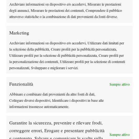
Archiviare informazioni su dispositivo e/o accedervi, Misurare le prestazioni
TAGGED:
Club Tennis Ceriano
Open
Rodeo
degli annunci, Misurare le prestazioni dei contenuti, Comprendere il pubblico
attraverso statistiche o la combinazione di dati provenienti da fonti diverse.
Marketing
Archiviare informazioni su dispositivo e/o accedervi, Utilizzare dati limitati per
la selezione della pubblicità, Creare profili per la pubblicità personalizzata,
Nessun commento
Utilizzare profili per la selezione di pubblicità personalizzata, Creare profili per
Devi essere
connesso
per inviare un commento.
la personalizzazione dei contenuti, Utilizzare profili per la selezione di contenuti
personalizzati, Sviluppare e migliorare i servizi.
Funzionalità
Sempre attivo
DI TENDENZA
Abbinare e combinare dati provenienti da altre fonti di dati,
News
Wta
Collegare diversi dispositivi, Identificare i dispositivi in base alle
WTA 250 Memphis 2026: prosegue la favola
informazioni trasmesse automaticamente.
Liutova, la 2010 è in finale
Garantire la sicurezza, prevenire e rilevare frodi,
News
correggere errori, Erogare e presentare pubblicità
Korda operato alla schiena: “Ora è il
Sempre attivo
e contenuto, Salvare e comunicare le scelte sulla