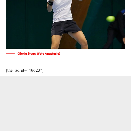
Gloria Stuani (foto Anastasio)
[the_ad id=”46623″]