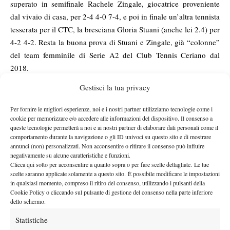
superato in semifinale Rachele Zingale, giocatrice proveniente
dal vivaio di casa, per 2-4 4-0 7-4, e poi in finale un’altra tennista
tesserata per il CTC, la bresciana Gloria Stuani (anche lei 2.4) per
4-2 4-2. Resta la buona prova di Stuani e Zingale, già “colonne”
del team femminile di Serie A2 del Club Tennis Ceriano dal
2018.
Tra i maschi invece il successo è andato all’esperto Jonata Vitari
Gestisci la tua privacy
(2.5), che in finale ha avuto la meglio sul milanese Alessandro
Versteegh (2.5) per 4-2 4-0. Dopo essersi aggiudicato l’Open
Per fornire le migliori esperienze, noi e i nostri partner utilizziamo tecnologie come i
cookie per memorizzare e/o accedere alle informazioni del dispositivo. Il consenso a
Campaccio nel 2019, il 42enne giocatore del Tc Lecco, che in
queste tecnologie permetterà a noi e ai nostri partner di elaborare dati personali come il
carriera ha pure conquistato un punto ATP, torna ad alzare un
comportamento durante la navigazione o gli ID univoci su questo sito e di mostrare
trofeo sui campi di Ceriano Laghetto confermandosi sempre
annunci (non) personalizzati. Non acconsentire o ritirare il consenso può influire
negativamente su alcune caratteristiche e funzioni.
molto competitivo. Niente pause intanto per il Club Tennis
Clicca qui sotto per acconsentire a quanto sopra o per fare scelte dettagliate. Le tue
Ceriano, che in attesa dei campionati a squadre – al via l’11
scelte saranno applicate solamente a questo sito. È possibile modificare le impostazioni
aprile prossimo con la Serie C – punta a organizzare ancora un
in qualsiasi momento, compreso il ritiro del consenso, utilizzando i pulsanti della
Cookie Policy o cliccando sul pulsante di gestione del consenso nella parte inferiore
altro paio di tornei con formula rodeo.
dello schermo.
Statistiche