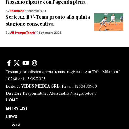
Rozzano riparte con l’agenda piena
By
Redazione
7 Febbraio 2014
Serie A2, il V-Team pronto alla quinta
stagione consecutiva
By
Uff Stampa Tennis
19 Settembre 2025
Testata giornalistica
registrata Aut-Trib Milano n°
Spazio Tennis
10268 del 15/09/2025
VIBES MEDIA SRL
Editore:
, P.iva 14250480960
Direttore Responsabile: Alessandro Nizegorodcew
HOME
ENTRY LIST
NEWS
WTA