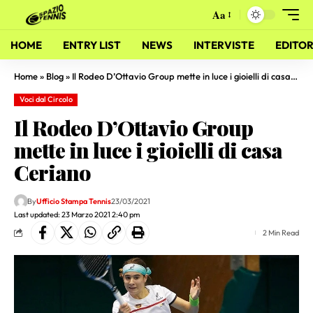
Aa
HOME
ENTRY LIST
NEWS
INTERVISTE
EDITOR
Home
»
Blog
»
Il Rodeo D’Ottavio Group mette in luce i gioielli di casa Ceriano
Voci dal Circolo
Il Rodeo D’Ottavio Group
mette in luce i gioielli di casa
Ceriano
By
Ufficio Stampa Tennis
23/03/2021
Last updated: 23 Marzo 2021 2:40 pm
2 Min Read