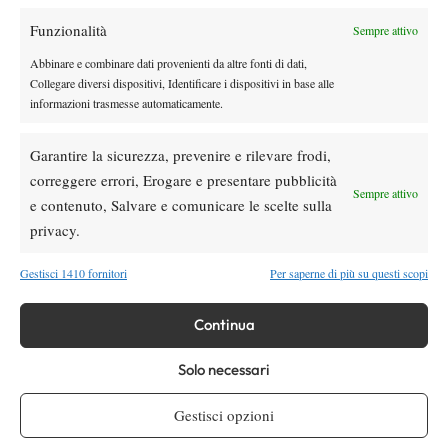
Funzionalità
Sempre attivo
Youtube
Abbinare e combinare dati provenienti da altre fonti di dati,
Collegare diversi dispositivi, Identificare i dispositivi in base alle
informazioni trasmesse automaticamente.
Garantire la sicurezza, prevenire e rilevare frodi,
correggere errori, Erogare e presentare pubblicità
Sempre attivo
e contenuto, Salvare e comunicare le scelte sulla
Testata giornalistica
registrata Aut-Trib Milano n°
Spazio Tennis
privacy.
10268 del 15/09/2025
VIBES MEDIA SRL
Editore:
, P.iva 14250480960
Gestisci 1410 fornitori
Per saperne di più su questi scopi
Direttore Responsabile: Alessandro Nizegorodcew
HOME
Continua
ENTRY LIST
Solo necessari
NEWS
WTA
Gestisci opzioni
ATP