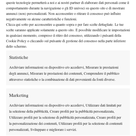
queste tecnologie permetterà a noi e ai nostri partner di elaborare dati personali come il
23 Marzo 2021
comportamento durante la navigazione o gli ID univoci su questo sito e di mostrare
By
Ufficio Stampa Tennis
annunci (non) personalizzati. Non acconsentire o ritirare il consenso può influire
negativamente su alcune caratteristiche e funzioni.
Anche il Memorial Carlo Agazzi si ferma. La dodicesima
Clicca qui sotto per acconsentire a quanto sopra o per fare scelte dettagliate. Le tue
edizione è rimandata al 2021
scelte saranno applicate solamente a questo sito. È possibile modificare le impostazioni
in qualsiasi momento, compreso il ritiro del consenso, utilizzando i pulsanti della
14 Dicembre 2020
Cookie Policy o cliccando sul pulsante di gestione del consenso nella parte inferiore
By
Ufficio Stampa Tennis
dello schermo.
Statistiche
1
2
3
…
7
8
Archiviare informazioni su dispositivo e/o accedervi, Misurare le prestazioni
degli annunci, Misurare le prestazioni dei contenuti, Comprendere il pubblico
Facebook
attraverso statistiche o la combinazione di dati provenienti da fonti diverse.
Marketing
X
Archiviare informazioni su dispositivo e/o accedervi, Utilizzare dati limitati per
la selezione della pubblicità, Creare profili per la pubblicità personalizzata,
Utilizzare profili per la selezione di pubblicità personalizzata, Creare profili per
la personalizzazione dei contenuti, Utilizzare profili per la selezione di contenuti
Instagram
personalizzati, Sviluppare e migliorare i servizi.