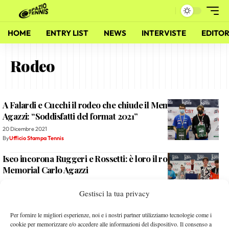
HOME
ENTRY LIST
NEWS
INTERVISTE
EDITOR
Rodeo
A Falardi e Cucchi il rodeo che chiude il Memorial Carlo
Agazzi: “Soddisfatti del format 2021”
20 Dicembre 2021
By
Ufficio Stampa Tennis
Iseo incorona Ruggeri e Rossetti: è loro il rodeo under
Memorial Carlo Agazzi
11 Ottobre 2021
Gestisci la tua privacy
By
Ufficio Stampa Tennis
Il Rodeo D’Ottavio Group mette in luce i gioielli di casa
Per fornire le migliori esperienze, noi e i nostri partner utilizziamo tecnologie come i
Ceriano
cookie per memorizzare e/o accedere alle informazioni del dispositivo. Il consenso a