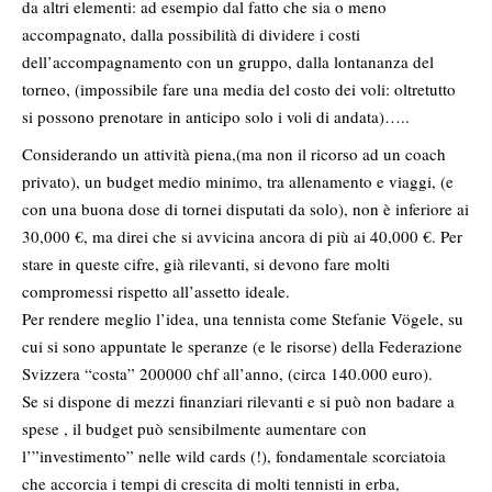
da altri elementi: ad esempio dal fatto che sia o meno
accompagnato, dalla possibilità di dividere i costi
dell’accompagnamento con un gruppo, dalla lontananza del
torneo, (impossibile fare una media del costo dei voli: oltretutto
si possono prenotare in anticipo solo i voli di andata)…..
Considerando un attività piena,(ma non il ricorso ad un coach
privato), un budget medio minimo, tra allenamento e viaggi, (e
con una buona dose di tornei disputati da solo), non è inferiore ai
30,000 €, ma direi che si avvicina ancora di più ai 40,000 €. Per
stare in queste cifre, già rilevanti, si devono fare molti
compromessi rispetto all’assetto ideale.
Per rendere meglio l’idea, una tennista come Stefanie Vögele, su
cui si sono appuntate le speranze (e le risorse) della Federazione
Svizzera “costa” 200000 chf all’anno, (circa 140.000 euro).
Se si dispone di mezzi finanziari rilevanti e si può non badare a
spese , il budget può sensibilmente aumentare con
l’”investimento” nelle wild cards (!), fondamentale scorciatoia
che accorcia i tempi di crescita di molti tennisti in erba,