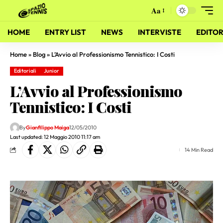
Aa
HOME
ENTRY LIST
NEWS
INTERVISTE
EDITOR
Home
»
Blog
»
L’Avvio al Professionismo Tennistico: I Costi
Editoriali
Junior
L’Avvio al Professionismo
Tennistico: I Costi
By
Gianfilippo Maiga
12/05/2010
Last updated: 12 Maggio 2010 11:17 am
14 Min Read