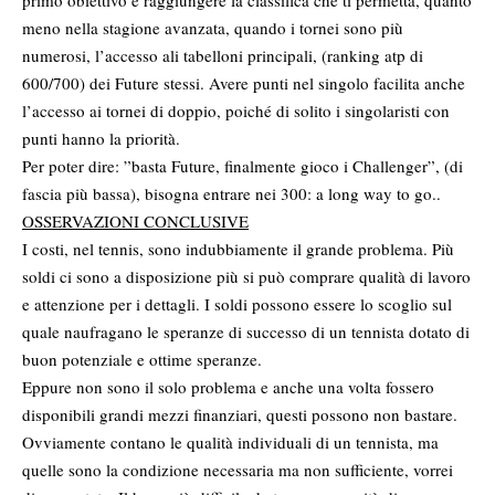
primo obiettivo è raggiungere la classifica che ti permetta, quanto
meno nella stagione avanzata, quando i tornei sono più
numerosi, l’accesso ali tabelloni principali, (ranking atp di
600/700) dei Future stessi. Avere punti nel singolo facilita anche
l’accesso ai tornei di doppio, poiché di solito i singolaristi con
punti hanno la priorità.
Per poter dire: ”basta Future, finalmente gioco i Challenger”, (di
fascia più bassa), bisogna entrare nei 300: a long way to go..
OSSERVAZIONI CONCLUSIVE
I costi, nel tennis, sono indubbiamente il grande problema. Più
soldi ci sono a disposizione più si può comprare qualità di lavoro
e attenzione per i dettagli. I soldi possono essere lo scoglio sul
quale naufragano le speranze di successo di un tennista dotato di
buon potenziale e ottime speranze.
Eppure non sono il solo problema e anche una volta fossero
disponibili grandi mezzi finanziari, questi possono non bastare.
Ovviamente contano le qualità individuali di un tennista, ma
quelle sono la condizione necessaria ma non sufficiente, vorrei