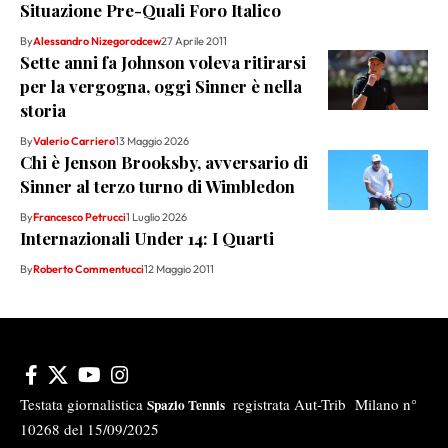
Situazione Pre-Quali Foro Italico
By
Alessandro Nizegorodcew
27 Aprile 2011
Sette anni fa Johnson voleva ritirarsi
per la vergogna, oggi Sinner è nella
storia
By
Valerio Carriero
13 Maggio 2026
Chi è Jenson Brooksby, avversario di
Sinner al terzo turno di Wimbledon
By
Francesco Petrucci
1 Luglio 2026
Internazionali Under 14: I Quarti
By
Roberto Commentucci
12 Maggio 2011
Testata giornalistica
registrata Aut-Trib Milano n°
Spazio Tennis
10268 del 15/09/2025