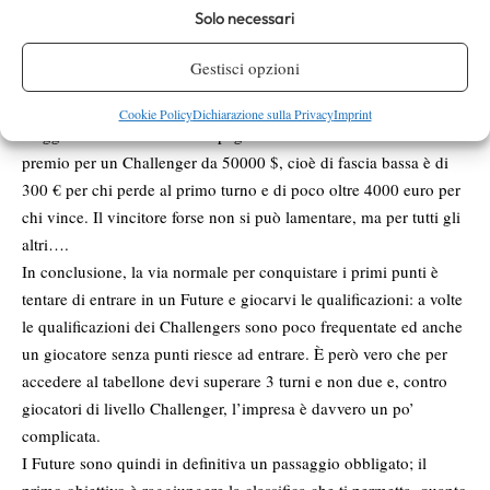
Solo necessari
sono “zero tituli”, (ossia zero punti atp) e costi ancora maggiori.
Non che per i Challenger il discorso sia poi così diverso: ci si va
Gestisci opzioni
per i punti. Certo, nei Challenger l’ospitalità è sistematica, (ma
solo per il tabellone principale): se però ci si arriva con un
Cookie Policy
Dichiarazione sulla Privacy
Imprint
viaggio costoso e si è accompagnati da un allenatore…. Il
premio per un Challenger da 50000 $, cioè di fascia bassa è di
300 € per chi perde al primo turno e di poco oltre 4000 euro per
chi vince. Il vincitore forse non si può lamentare, ma per tutti gli
altri….
In conclusione, la via normale per conquistare i primi punti è
tentare di entrare in un Future e giocarvi le qualificazioni: a volte
le qualificazioni dei Challengers sono poco frequentate ed anche
un giocatore senza punti riesce ad entrare. È però vero che per
accedere al tabellone devi superare 3 turni e non due e, contro
giocatori di livello Challenger, l’impresa è davvero un po’
complicata.
I Future sono quindi in definitiva un passaggio obbligato; il