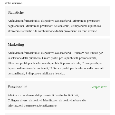
importante che le tematiche sollevate abbiano natura
dello schermo.
“trasversale” e condivisa, e non riguardino casi individuali, che
Statistiche
ovviamente potranno essere affrontati in via bilaterale.
A voi la parola….
Archiviare informazioni su dispositivo e/o accedervi, Misurare le prestazioni
degli annunci, Misurare le prestazioni dei contenuti, Comprendere il pubblico
attraverso statistiche o la combinazione di dati provenienti da fonti diverse.
Marketing
Archiviare informazioni su dispositivo e/o accedervi, Utilizzare dati limitati per
la selezione della pubblicità, Creare profili per la pubblicità personalizzata,
Utilizzare profili per la selezione di pubblicità personalizzata, Creare profili per
la personalizzazione dei contenuti, Utilizzare profili per la selezione di contenuti
personalizzati, Sviluppare e migliorare i servizi.
Funzionalità
Sempre attivo
Abbinare e combinare dati provenienti da altre fonti di dati,
Collegare diversi dispositivi, Identificare i dispositivi in base alle
informazioni trasmesse automaticamente.