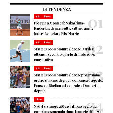
DI TENDENZA
Atp
News
Pioggia a Montreal: Nakashima-
Rinderknech interrotta, slittano anche
Jodar-Lehecka e Fils-Norrie
Atp
News
Masters 1000 Montreal 2026: Darderi
ottiene il secondo quarto di finale 1000
consecutivo
Atp
News
Masters 1000 Montreal 2026: programma,
orario e ordine di gioco domenica 9 agosto.
Fonseca-Shelton sul centrale e Darderi in
doppio
News
Nadal si stringe a Messi: il messaggio del
campione spagnolo dopo la morte di Jorge