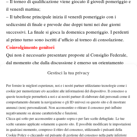
– Il torneo di qualificazione viene giocato il giovedì pomeriggio e
il venerdì mattina;
– Il tabellone principale inizia il venerdì pomeriggio con i
sedicesimi di finale e prevede due doppi turni nei due giorni
successivi. La finale si gioca la domenica pomeriggio. I perdenti
al primo turno sono iscritti d’ufficio al torneo di consolazione.
Coinvolgimento genitori
Qui non è necessario presentare proposte al Consiglio Federale,
dal momento che dalla discussione è emerso un orientamento
contrario a forme di rappresentanza “ufficiali” dei genitori nei
Gestisci la tua privacy
confronti del Comitato Regionale. Tuttavia, il CR Lazio
organizzerà un calendario di eventi ed incontri con i genitori in
Per fornire le migliori esperienze, noi e i nostri partner utilizziamo tecnologie come i
cookie per memorizzare e/o accedere alle informazioni del dispositivo. Il consenso a
concomitanza con i più importanti eventi agonistici della regione:
queste tecnologie permetterà a noi e ai nostri partner di elaborare dati personali come il
il Lemon Bowl, i campionati regionali, le prove di qualificazione
comportamento durante la navigazione o gli ID univoci su questo sito e di mostrare
annunci (non) personalizzati. Non acconsentire o ritirare il consenso può influire
ai campionati italiani, i tornei Tennis Europe under 12 e under 14
negativamente su alcune caratteristiche e funzioni.
in programma in primavera, eccetera. In queste sedi di confronto,
Clicca qui sotto per acconsentire a quanto sopra o per fare scelte dettagliate. Le tue
che saranno comunicate con congruo anticipo, sarà possibile
scelte saranno applicate solamente a questo sito. È possibile modificare le impostazioni
in qualsiasi momento, compreso il ritiro del consenso, utilizzando i pulsanti della
discutere, presentare proposte, sottolineare difficoltà. E’
Cookie Policy o cliccando sul pulsante di gestione del consenso nella parte inferiore