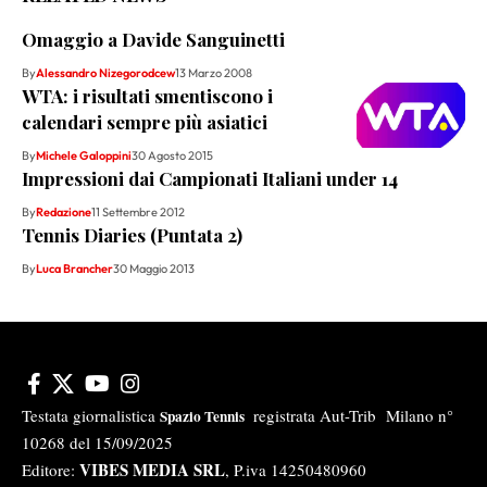
Omaggio a Davide Sanguinetti
By
Alessandro Nizegorodcew
13 Marzo 2008
WTA: i risultati smentiscono i
calendari sempre più asiatici
By
Michele Galoppini
30 Agosto 2015
Impressioni dai Campionati Italiani under 14
By
Redazione
11 Settembre 2012
Tennis Diaries (Puntata 2)
By
Luca Brancher
30 Maggio 2013
Testata giornalistica
registrata Aut-Trib Milano n°
Spazio Tennis
10268 del 15/09/2025
VIBES MEDIA SRL
Editore:
, P.iva 14250480960