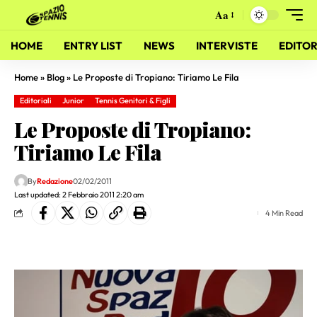
Aa
HOME
ENTRY LIST
NEWS
INTERVISTE
EDITOR
Home
»
Blog
»
Le Proposte di Tropiano: Tiriamo Le Fila
Editoriali
Junior
Tennis Genitori & Figli
Le Proposte di Tropiano:
Tiriamo Le Fila
By
Redazione
02/02/2011
Last updated: 2 Febbraio 2011 2:20 am
4 Min Read