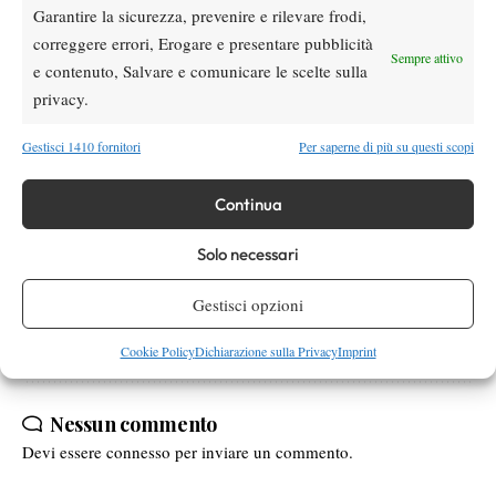
Garantire la sicurezza, prevenire e rilevare frodi,
correggere errori, Erogare e presentare pubblicità
Sempre attivo
e contenuto, Salvare e comunicare le scelte sulla
privacy.
Gestisci 1410 fornitori
Per saperne di più su questi scopi
Continua
TAGGED:
Associazione Genitori
Coaching
Cr Lazio
Fabrizio Tropiano
I Problemi della Fit
Proposte
Solo necessari
Tornei Weekend
Gestisci opzioni
Cookie Policy
Dichiarazione sulla Privacy
Imprint
Nessun commento
Devi essere
connesso
per inviare un commento.