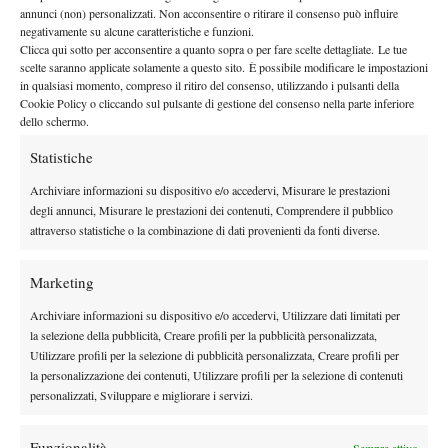
annunci (non) personalizzati. Non acconsentire o ritirare il consenso può influire
parte alta del tabellone
Jannik Sinner
Stefanos
Nella
,
e
negativamente su alcune caratteristiche e funzioni.
Clicca qui sotto per acconsentire a quanto sopra o per fare scelte dettagliate. Le tue
Tsitsipas
semifinale contro Novak
si sfideranno per un posto in
scelte saranno applicate solamente a questo sito. È possibile modificare le impostazioni
Djokovic
parte bassa
Alexander
. Nella
, invece, sarà il match tra
in qualsiasi momento, compreso il ritiro del consenso, utilizzando i pulsanti della
Zverev
Taylor Fritz
Carlos Alcaraz
e
a decidere l’avversario di
.
Cookie Policy o cliccando sul pulsante di gestione del consenso nella parte inferiore
dello schermo.
IL TABELLONE COMPLETO
Statistiche
QUARTI DI FINALE
Archiviare informazioni su dispositivo e/o accedervi, Misurare le prestazioni
Jannik Sinner vs Stefanos Tsitsipas
degli annunci, Misurare le prestazioni dei contenuti, Comprendere il pubblico
Alexander Zverev vs Taylor Fritz
attraverso statistiche o la combinazione di dati provenienti da fonti diverse.
SEMIFINALI
Novak Djokovic vs Vincente Sinner-Tsitsipas
Marketing
Carlos Alcaraz vs Vincente Zverev-Fritz
Archiviare informazioni su dispositivo e/o accedervi, Utilizzare dati limitati per
la selezione della pubblicità, Creare profili per la pubblicità personalizzata,
Utilizzare profili per la selezione di pubblicità personalizzata, Creare profili per
la personalizzazione dei contenuti, Utilizzare profili per la selezione di contenuti
TAGGED:
Carlos Alcaraz
Jannik Sinner
personalizzati, Sviluppare e migliorare i servizi.
Funzionalità
Sempre attivo