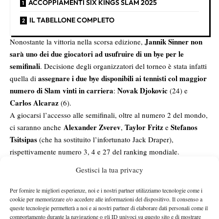
ACCOPPIAMENTI SIX KINGS SLAM 2025
IL TABELLONE COMPLETO
Jannik Sinner non
Nonostante la vittoria nella scorsa edizione,
sarà uno dei due giocatori ad usufruire di un bye per le
semifinali
. Decisione degli organizzatori del torneo è stata infatti
assegnare i due bye disponibili ai tennisti col maggior
quella di
numero di Slam vinti in carriera
Novak Djokovic
:
(24) e
Carlos Alcaraz
(6).
A giocarsi l’accesso alle semifinali, oltre al numero 2 del mondo,
Alexander Zverev
Taylor Fritz
Stefanos
ci saranno anche
,
e
Tsitsipas
(che ha sostituito l’infortunato Jack Draper),
rispettivamente numero 3, 4 e 27 del ranking mondiale.
PROGRAMMA, DATE, ORARI E TV
Gestisci la tua privacy
MONTEPREMI
REGOLAMENTO E FORMULA
Per fornire le migliori esperienze, noi e i nostri partner utilizziamo tecnologie come i
DATA E ORARIO SINNER-TSITSIPAS
cookie per memorizzare e/o accedere alle informazioni del dispositivo. Il consenso a
queste tecnologie permetterà a noi e ai nostri partner di elaborare dati personali come il
ACCOPPIAMENTI SIX KINGS SLAM 2025
comportamento durante la navigazione o gli ID univoci su questo sito e di mostrare