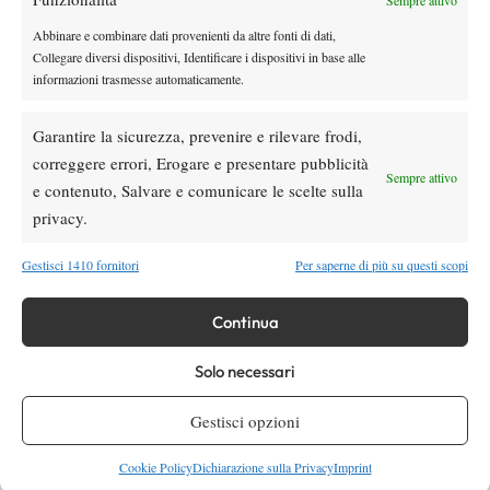
Abbinare e combinare dati provenienti da altre fonti di dati,
Collegare diversi dispositivi, Identificare i dispositivi in base alle
informazioni trasmesse automaticamente.
DI TENDENZA
Atp
News
Garantire la sicurezza, prevenire e rilevare frodi,
Masters 1000 Montreal 2026:
correggere errori, Erogare e presentare pubblicità
Bolelli/Vavassori fuori al primo turno
Sempre attivo
e contenuto, Salvare e comunicare le scelte sulla
privacy.
News
Masters 1000 Cincinnati 2026: forfait di
Gestisci 1410 fornitori
Per saperne di più su questi scopi
Quinn, Sonego entra nel tabellone
Continua
Tennis in TV
Solo necessari
Masters 1000 Cincinnati 2026: a che ora e
dove vedere il sorteggio del tabellone
Gestisci opzioni
News
Cookie Policy
Dichiarazione sulla Privacy
Imprint