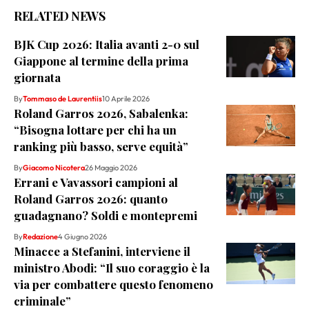
RELATED NEWS
BJK Cup 2026: Italia avanti 2-0 sul
Giappone al termine della prima
giornata
By
Tommaso de Laurentiis
10 Aprile 2026
Roland Garros 2026, Sabalenka:
“Bisogna lottare per chi ha un
ranking più basso, serve equità”
By
Giacomo Nicotera
26 Maggio 2026
Errani e Vavassori campioni al
Roland Garros 2026: quanto
guadagnano? Soldi e montepremi
By
Redazione
4 Giugno 2026
Minacce a Stefanini, interviene il
ministro Abodi: “Il suo coraggio è la
via per combattere questo fenomeno
criminale”