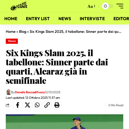
Aa
HOME
ENTRY LIST
NEWS
INTERVISTE
EDITOR
Home
»
Blog
»
Six Kings Slam 2025, il tabellone: Sinner parte dai quarti, Alcaraz già in semifinale
News
Six Kings Slam 2025, il
tabellone: Sinner parte dai
quarti, Alcaraz già in
semifinale
By
Donato Boccadifuoco
12/10/2025
Last updated: 12 Ottobre 2025 11:37 am
2 Min Read