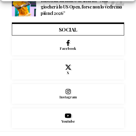
Rusedski sul futuro di Alcaraz: “Non
giocherà lo US Open, forse non lo vedremo
più nel 2026”
SOCIAL
Facebook
X
Instagram
Youtube