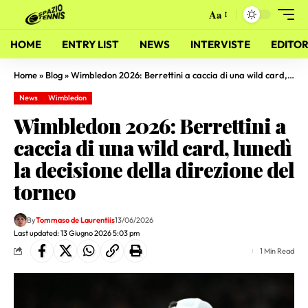
Aa
HOME
ENTRY LIST
NEWS
INTERVISTE
EDITOR
Home
»
Blog
»
Wimbledon 2026: Berrettini a caccia di una wild card, lunedì la decisione della direzione del torneo
News
Wimbledon
Wimbledon 2026: Berrettini a
caccia di una wild card, lunedì
la decisione della direzione del
torneo
By
Tommaso de Laurentiis
13/06/2026
Last updated: 13 Giugno 2026 5:03 pm
1 Min Read