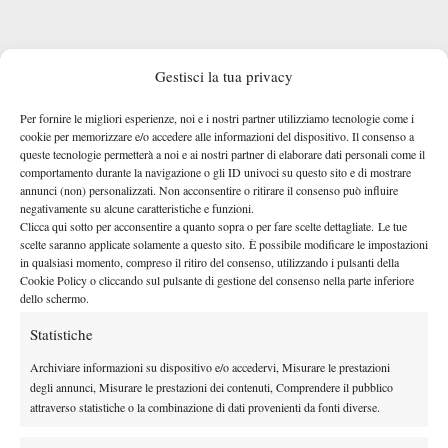
Gestisci la tua privacy
Il 30enne capitolino, dopo i forfait di Carlos Alcaraz (già
due posti
annunciato) e Arthur Cazaux, è al momento fuori di
Per fornire le migliori esperienze, noi e i nostri partner utilizziamo tecnologie come i
cookie per memorizzare e/o accedere alle informazioni del dispositivo. Il consenso a
dal main draw del torneo londinese. Ciò vuol dire che, se non
queste tecnologie permetterà a noi e ai nostri partner di elaborare dati personali come il
una wild card
dovesse ricevere
o se non dovessero cancellarsi
comportamento durante la navigazione o gli ID univoci su questo sito e di mostrare
due giocatori, dovrebbe disputare le qualificazioni per accedere
annunci (non) personalizzati. Non acconsentire o ritirare il consenso può influire
negativamente su alcune caratteristiche e funzioni.
al tabellone principale. Buona parte degli accessi diretti al main
Clicca qui sotto per acconsentire a quanto sopra o per fare scelte dettagliate. Le tue
draw andranno a tennisti britannici, ma la direzione del torneo
scelte saranno applicate solamente a questo sito. È possibile modificare le impostazioni
in qualsiasi momento, compreso il ritiro del consenso, utilizzando i pulsanti della
potrebbe utilizzare gli slot extra per premiare Berrettini, finalista
Cookie Policy o cliccando sul pulsante di gestione del consenso nella parte inferiore
nel 2021. Il romano spera nella wild card, ma le carte si
dello schermo.
sveleranno il 15 giugno.
Statistiche
Archiviare informazioni su dispositivo e/o accedervi, Misurare le prestazioni
degli annunci, Misurare le prestazioni dei contenuti, Comprendere il pubblico
attraverso statistiche o la combinazione di dati provenienti da fonti diverse.