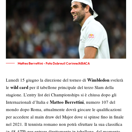
Matteo Berrettini - Foto Dubreuil Corinne/ABACA
Wimbledon
Lunedì 15 giugno la direzione del torneo di
svelerà
wild card
le
per il tabellone principale del terzo Slam della
stagione. L’entry list dei Championships si è chiusa dopo gli
Matteo Berrettini
Internazionali d’Italia e
, numero 107 del
mondo dopo Roma, attualmente dovrà giocare le qualificazioni
per accedere al main draw del Major dove si spinse fino in finale
nel 2021. Il tennista romano non potrà sfruttare la sua classifica
(n.48 ATP) per entrare direttamente in tabellone, dal momento