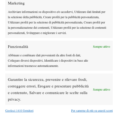
Marketing
DI TENDENZA
Atp
News
Archiviare informazioni su dispositivo e/o accedervi, Utilizzare dati limitati per
la selezione della pubblicità, Creare profili per la pubblicità personalizzata,
Masters 1000 Montreal 2026: programma,
Utilizzare profili per la selezione di pubblicità personalizzata, Creare profili per
orario e ordine di gioco venerdì 7 agosto.
la personalizzazione dei contenuti, Utilizzare profili per la selezione di contenuti
Arnaldi apre sul Centrale
personalizzati, Sviluppare e migliorare i servizi.
Atp
News
Masters 1000 Montreal 2026: Darderi
Funzionalità
Sempre attivo
rimonta Shang e vola agli ottavi
Abbinare e combinare dati provenienti da altre fonti di dati,
Collegare diversi dispositivi, Identificare i dispositivi in base alle
informazioni trasmesse automaticamente.
Atp
News
Masters 1000 Montreal 2026: medical time
out per Shang contro Darderi
Garantire la sicurezza, prevenire e rilevare frodi,
correggere errori, Erogare e presentare pubblicità
Sempre attivo
e contenuto, Salvare e comunicare le scelte sulla
News
Wta
privacy.
WTA 1000 Toronto 2026: pioggia pesante,
gioco sospeso
Gestisci 1410 fornitori
Per saperne di più su questi scopi