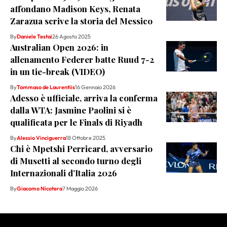
affondano Madison Keys, Renata
Zarazua scrive la storia del Messico
By
Daniele Testai
26 Agosto 2025
Australian Open 2026: in
allenamento Federer batte Ruud 7-2
in un tie-break (VIDEO)
By
Tommaso de Laurentiis
16 Gennaio 2026
Adesso è ufficiale, arriva la conferma
dalla WTA: Jasmine Paolini si è
qualificata per le Finals di Riyadh
By
Alessio Vinciguerra
18 Ottobre 2025
Chi è Mpetshi Perricard, avversario
di Musetti al secondo turno degli
Internazionali d’Italia 2026
By
Giacomo Nicotera
7 Maggio 2026