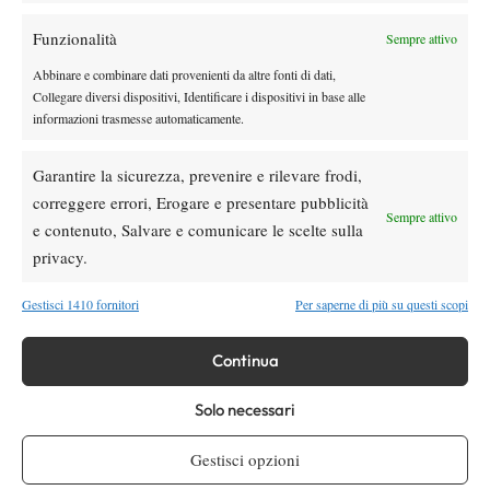
sms: 3356637853
Funzionalità
Sempre attivo
email: spaziotennis@gmail.com
Abbinare e combinare dati provenienti da altre fonti di dati,
blog: potete scrivere le vostre domande anche attraverso i
Collegare diversi dispositivi, Identificare i dispositivi in base alle
“
commenti
” a questo articolo (preferibilmente prima dell’inizio
informazioni trasmesse automaticamente.
della trasmissione)
Garantire la sicurezza, prevenire e rilevare frodi,
correggere errori, Erogare e presentare pubblicità
Sempre attivo
e contenuto, Salvare e comunicare le scelte sulla
privacy.
Nessun commento
Gestisci 1410 fornitori
Per saperne di più su questi scopi
Devi essere
connesso
per inviare un commento.
Continua
DI TENDENZA
Solo necessari
Atp
News
Gestisci opzioni
Sinner, 84 settimane da numero 1 ATP: