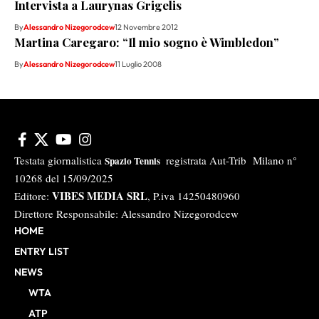
Intervista a Laurynas Grigelis
By
Alessandro Nizegorodcew
12 Novembre 2012
Martina Caregaro: “Il mio sogno è Wimbledon”
By
Alessandro Nizegorodcew
11 Luglio 2008
Testata giornalistica
registrata Aut-Trib Milano n°
Spazio Tennis
10268 del 15/09/2025
VIBES MEDIA SRL
Editore:
, P.iva 14250480960
Direttore Responsabile: Alessandro Nizegorodcew
HOME
ENTRY LIST
NEWS
WTA
ATP