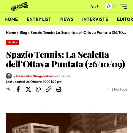
Aa
HOME
ENTRY LIST
NEWS
INTERVISTE
EDITOR
Home
»
Blog
»
Spazio Tennis: La Scaletta dell’Ottava Puntata (26/10/09)
Radio
Spazio Tennis: La Scaletta
dell’Ottava Puntata (26/10/09)
By
Alessandro Nizegorodcew
26/10/2009
Last updated: 26 Ottobre 2009 1:22 pm
2 Min Read