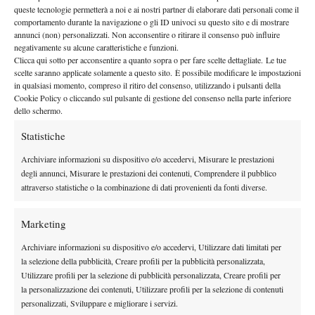
queste tecnologie permetterà a noi e ai nostri partner di elaborare dati personali come il
comportamento durante la navigazione o gli ID univoci su questo sito e di mostrare
annunci (non) personalizzati. Non acconsentire o ritirare il consenso può influire
negativamente su alcune caratteristiche e funzioni.
Clicca qui sotto per acconsentire a quanto sopra o per fare scelte dettagliate. Le tue
scelte saranno applicate solamente a questo sito. È possibile modificare le impostazioni
in qualsiasi momento, compreso il ritiro del consenso, utilizzando i pulsanti della
Cookie Policy o cliccando sul pulsante di gestione del consenso nella parte inferiore
dello schermo.
Statistiche
Archiviare informazioni su dispositivo e/o accedervi, Misurare le prestazioni
degli annunci, Misurare le prestazioni dei contenuti, Comprendere il pubblico
attraverso statistiche o la combinazione di dati provenienti da fonti diverse.
(
Riccardo Ghedin – Foto Nizegorodcew
)
Per ascoltare Nuova Spazio Radio
:
Marketing
– 88.100 in Fm per chi è di Roma
– per tutti gli altri ottimo streaming audio su
Archiviare informazioni su dispositivo e/o accedervi, Utilizzare dati limitati per
www.nuovaspazioradio.it
la selezione della pubblicità, Creare profili per la pubblicità personalizzata,
Utilizzare profili per la selezione di pubblicità personalizzata, Creare profili per
Per intervenire nel corso della diretta e porre domande ai nostri
la personalizzazione dei contenuti, Utilizzare profili per la selezione di contenuti
ospiti
:
personalizzati, Sviluppare e migliorare i servizi.
diretta: 0635511660