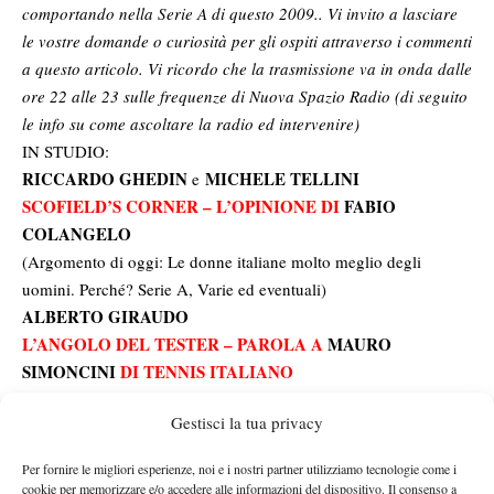
comportando nella Serie A di questo 2009.. Vi invito a lasciare
le vostre domande o curiosità per gli ospiti attraverso i commenti
a questo articolo. Vi ricordo che la trasmissione va in onda dalle
ore 22 alle 23 sulle frequenze di Nuova Spazio Radio (di seguito
le info su come ascoltare la radio ed intervenire)
IN STUDIO:
RICCARDO GHEDIN
MICHELE TELLINI
e
SCOFIELD’S CORNER
– L’OPINIONE DI
FABIO
COLANGELO
(Argomento di oggi: Le donne italiane molto meglio degli
uomini. Perché? Serie A, Varie ed eventuali)
ALBERTO GIRAUDO
L’ANGOLO DEL TESTER – PAROLA A
MAURO
SIMONCINI
DI
TENNIS ITALIANO
(Argomento di oggi: Scarpe da Tennis)
Gestisci la tua privacy
IL PUNTO ITF – I NUMERI DI
LUCA BRANCHER
Per fornire le migliori esperienze, noi e i nostri partner utilizziamo tecnologie come i
cookie per memorizzare e/o accedere alle informazioni del dispositivo. Il consenso a