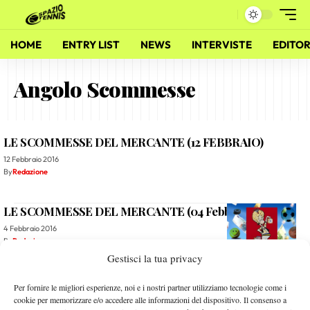
HOME
ENTRY LIST
NEWS
INTERVISTE
EDITOR
Angolo Scommesse
LE SCOMMESSE DEL MERCANTE (12 FEBBRAIO)
12 Febbraio 2016
By
Redazione
LE SCOMMESSE DEL MERCANTE (04 Febbraio)
4 Febbraio 2016
By
Redazione
Gestisci la tua privacy
Le Scommesse del Mercante – Bilancio Anno 2015 (+7.7%
Per fornire le migliori esperienze, noi e i nostri partner utilizziamo tecnologie come i
Finale!)
cookie per memorizzare e/o accedere alle informazioni del dispositivo. Il consenso a