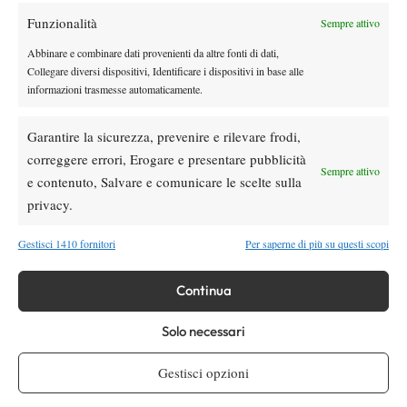
Funzionalità
Sempre attivo
Youtube
Abbinare e combinare dati provenienti da altre fonti di dati,
Collegare diversi dispositivi, Identificare i dispositivi in base alle
informazioni trasmesse automaticamente.
Garantire la sicurezza, prevenire e rilevare frodi,
correggere errori, Erogare e presentare pubblicità
Sempre attivo
e contenuto, Salvare e comunicare le scelte sulla
Testata giornalistica
registrata Aut-Trib Milano n°
Spazio Tennis
privacy.
10268 del 15/09/2025
VIBES MEDIA SRL
Editore:
, P.iva 14250480960
Gestisci 1410 fornitori
Per saperne di più su questi scopi
Direttore Responsabile: Alessandro Nizegorodcew
HOME
Continua
ENTRY LIST
NEWS
Solo necessari
WTA
Gestisci opzioni
ATP