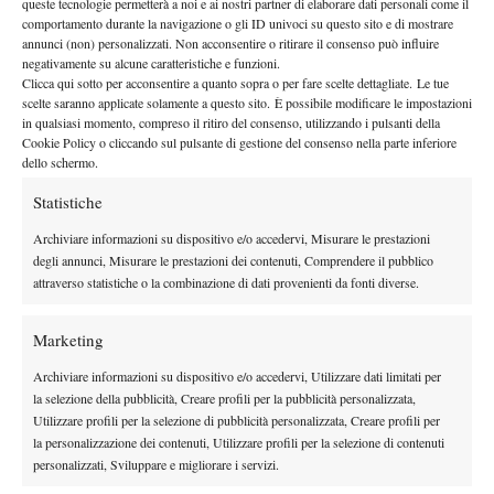
queste tecnologie permetterà a noi e ai nostri partner di elaborare dati personali come il
23 Novembre 2015
comportamento durante la navigazione o gli ID univoci su questo sito e di mostrare
By
Redazione
annunci (non) personalizzati. Non acconsentire o ritirare il consenso può influire
negativamente su alcune caratteristiche e funzioni.
Le Scommesse del Mercante (21 Novembre)
Clicca qui sotto per acconsentire a quanto sopra o per fare scelte dettagliate. Le tue
21 Novembre 2015
scelte saranno applicate solamente a questo sito. È possibile modificare le impostazioni
By
Redazione
in qualsiasi momento, compreso il ritiro del consenso, utilizzando i pulsanti della
Cookie Policy o cliccando sul pulsante di gestione del consenso nella parte inferiore
dello schermo.
Statistiche
1
2
3
…
8
9
Archiviare informazioni su dispositivo e/o accedervi, Misurare le prestazioni
degli annunci, Misurare le prestazioni dei contenuti, Comprendere il pubblico
Facebook
attraverso statistiche o la combinazione di dati provenienti da fonti diverse.
Marketing
X
Archiviare informazioni su dispositivo e/o accedervi, Utilizzare dati limitati per
la selezione della pubblicità, Creare profili per la pubblicità personalizzata,
Utilizzare profili per la selezione di pubblicità personalizzata, Creare profili per
Instagram
la personalizzazione dei contenuti, Utilizzare profili per la selezione di contenuti
personalizzati, Sviluppare e migliorare i servizi.