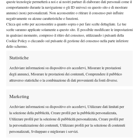
queste tecnologie permetterà a noi e ai nostri partner di elaborare dati personali come il
31 Luglio 2016
comportamento durante la navigazione o gli ID univoci su questo sito e di mostrare
By
Daniele Sforza
annunci (non) personalizzati. Non acconsentire o ritirare il consenso può influire
negativamente su alcune caratteristiche e funzioni.
Diario di bordo dall’European Summer Cup: la prima
Clicca qui sotto per acconsentire a quanto sopra o per fare scelte dettagliate. Le tue
giornata da Trani
scelte saranno applicate solamente a questo sito. È possibile modificare le impostazioni
in qualsiasi momento, compreso il ritiro del consenso, utilizzando i pulsanti della
28 Luglio 2016
Cookie Policy o cliccando sul pulsante di gestione del consenso nella parte inferiore
By
Daniele Sforza
dello schermo.
Statistiche
1
2
3
…
58
59
Archiviare informazioni su dispositivo e/o accedervi, Misurare le prestazioni
degli annunci, Misurare le prestazioni dei contenuti, Comprendere il pubblico
Facebook
attraverso statistiche o la combinazione di dati provenienti da fonti diverse.
Marketing
X
Archiviare informazioni su dispositivo e/o accedervi, Utilizzare dati limitati per
la selezione della pubblicità, Creare profili per la pubblicità personalizzata,
Utilizzare profili per la selezione di pubblicità personalizzata, Creare profili per
la personalizzazione dei contenuti, Utilizzare profili per la selezione di contenuti
Instagram
personalizzati, Sviluppare e migliorare i servizi.