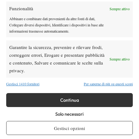
Funzionalità
Sempre attivo
Youtube
Abbinare e combinare dati provenienti da altre fonti di dati,
Collegare diversi dispositivi, Identificare i dispositivi in base alle
informazioni trasmesse automaticamente.
Garantire la sicurezza, prevenire e rilevare frodi,
correggere errori, Erogare e presentare pubblicità
Sempre attivo
e contenuto, Salvare e comunicare le scelte sulla
Testata giornalistica
registrata Aut-Trib Milano n°
Spazio Tennis
privacy.
10268 del 15/09/2025
VIBES MEDIA SRL
Editore:
, P.iva 14250480960
Gestisci 1410 fornitori
Per saperne di più su questi scopi
Direttore Responsabile: Alessandro Nizegorodcew
HOME
Continua
ENTRY LIST
Solo necessari
NEWS
WTA
Gestisci opzioni
ATP