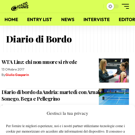
HOME
ENTRY LIST
NEWS
INTERVISTE
EDITOR
Diario di Bordo
WTA Linz: chi non muore si rivede
13 Ottobre 2017
By
Giulio Gasparin
Diario di bordo da Andria: martedì con Arnaboldi, Caruso,
Sonego, Bega e Pellegrino
23 Novembre 2016
By
Daniele Sforza
Gestisci la tua privacy
Diario di bordo dall’European Summer Cup: ultima
Per fornire le migliori esperienze, noi e i nostri partner utilizziamo tecnologie come i
giornata
cookie per memorizzare e/o accedere alle informazioni del dispositivo. Il consenso a