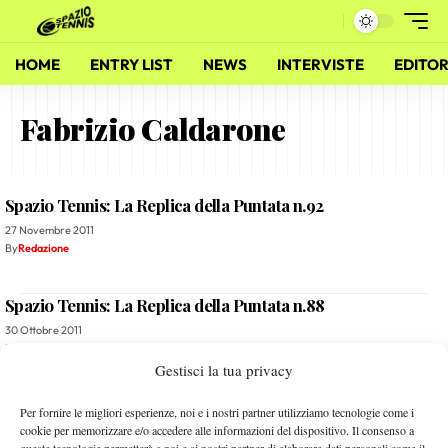
HOME
ENTRY LIST
NEWS
INTERVISTE
EDITOR
Fabrizio Caldarone
Spazio Tennis: La Replica della Puntata n.92
27 Novembre 2011
By
Redazione
Spazio Tennis: La Replica della Puntata n.88
30 Ottobre 2011
By
Redazione
Gestisci la tua privacy
Spazio Tennis: La Scaletta della Puntata n.88
Per fornire le migliori esperienze, noi e i nostri partner utilizziamo tecnologie come i
cookie per memorizzare e/o accedere alle informazioni del dispositivo. Il consenso a
29 Ottobre 2011