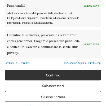
Funzionalità
Youtube
Sempre attivo
Abbinare e combinare dati provenienti da altre fonti di dati,
Collegare diversi dispositivi, Identificare i dispositivi in base alle
informazioni trasmesse automaticamente.
Garantire la sicurezza, prevenire e rilevare frodi,
correggere errori, Erogare e presentare pubblicità
Sempre attivo
e contenuto, Salvare e comunicare le scelte sulla
Testata giornalistica
registrata Aut-Trib Milano n°
Spazio Tennis
privacy.
10268 del 15/09/2025
VIBES MEDIA SRL
Editore:
, P.iva 14250480960
Gestisci 1410 fornitori
Per saperne di più su questi scopi
Direttore Responsabile: Alessandro Nizegorodcew
HOME
Continua
ENTRY LIST
NEWS
Solo necessari
WTA
Gestisci opzioni
ATP
CHALLENGER