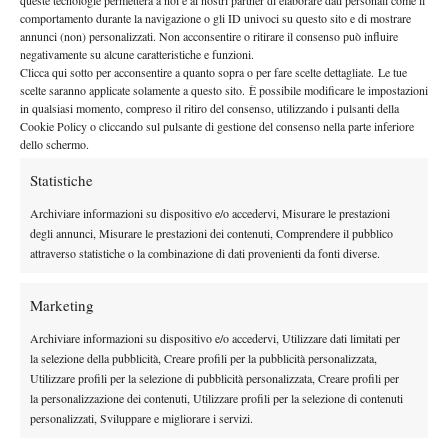
queste tecnologie permetterà a noi e ai nostri partner di elaborare dati personali come il
By
Redazione
comportamento durante la navigazione o gli ID univoci su questo sito e di mostrare
annunci (non) personalizzati. Non acconsentire o ritirare il consenso può influire
Il Metodo Spagnolo a Roma
negativamente su alcune caratteristiche e funzioni.
Clicca qui sotto per acconsentire a quanto sopra o per fare scelte dettagliate. Le tue
20 Maggio 2011
scelte saranno applicate solamente a questo sito. È possibile modificare le impostazioni
By
Alessandro Nizegorodcew
in qualsiasi momento, compreso il ritiro del consenso, utilizzando i pulsanti della
Cookie Policy o cliccando sul pulsante di gestione del consenso nella parte inferiore
dello schermo.
Statistiche
1
2
Archiviare informazioni su dispositivo e/o accedervi, Misurare le prestazioni
degli annunci, Misurare le prestazioni dei contenuti, Comprendere il pubblico
Facebook
attraverso statistiche o la combinazione di dati provenienti da fonti diverse.
Marketing
X
Archiviare informazioni su dispositivo e/o accedervi, Utilizzare dati limitati per
la selezione della pubblicità, Creare profili per la pubblicità personalizzata,
Utilizzare profili per la selezione di pubblicità personalizzata, Creare profili per
Instagram
la personalizzazione dei contenuti, Utilizzare profili per la selezione di contenuti
personalizzati, Sviluppare e migliorare i servizi.