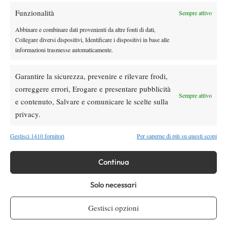
Funzionalità
Sempre attivo
Youtube
Abbinare e combinare dati provenienti da altre fonti di dati,
Collegare diversi dispositivi, Identificare i dispositivi in base alle
informazioni trasmesse automaticamente.
Garantire la sicurezza, prevenire e rilevare frodi,
correggere errori, Erogare e presentare pubblicità
Sempre attivo
e contenuto, Salvare e comunicare le scelte sulla
Testata giornalistica
registrata Aut-Trib Milano n°
Spazio Tennis
privacy.
10268 del 15/09/2025
VIBES MEDIA SRL
Editore:
, P.iva 14250480960
Gestisci 1410 fornitori
Per saperne di più su questi scopi
Direttore Responsabile: Alessandro Nizegorodcew
HOME
Continua
ENTRY LIST
NEWS
Solo necessari
WTA
Gestisci opzioni
ATP