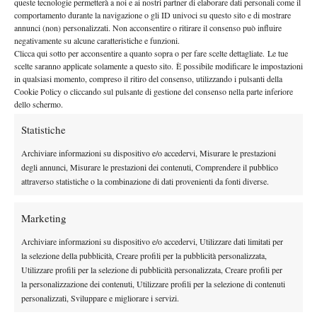
queste tecnologie permetterà a noi e ai nostri partner di elaborare dati personali come il
By
Michele Galoppini
comportamento durante la navigazione o gli ID univoci su questo sito e di mostrare
annunci (non) personalizzati. Non acconsentire o ritirare il consenso può influire
negativamente su alcune caratteristiche e funzioni.
Fed Cup: Harakiri Thailandia, Australia e Bielorussia
Clicca qui sotto per acconsentire a quanto sopra o per fare scelte dettagliate. Le tue
corsare
scelte saranno applicate solamente a questo sito. È possibile modificare le impostazioni
9 Febbraio 2016
in qualsiasi momento, compreso il ritiro del consenso, utilizzando i pulsanti della
By
Daniele Sforza
Cookie Policy o cliccando sul pulsante di gestione del consenso nella parte inferiore
dello schermo.
Statistiche
1
2
3
…
22
23
Archiviare informazioni su dispositivo e/o accedervi, Misurare le prestazioni
degli annunci, Misurare le prestazioni dei contenuti, Comprendere il pubblico
Facebook
attraverso statistiche o la combinazione di dati provenienti da fonti diverse.
Marketing
X
Archiviare informazioni su dispositivo e/o accedervi, Utilizzare dati limitati per
la selezione della pubblicità, Creare profili per la pubblicità personalizzata,
Utilizzare profili per la selezione di pubblicità personalizzata, Creare profili per
Instagram
la personalizzazione dei contenuti, Utilizzare profili per la selezione di contenuti
personalizzati, Sviluppare e migliorare i servizi.