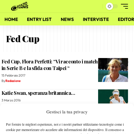
HOME
ENTRY LIST
NEWS
INTERVISTE
EDITOR
Fed Cup
Fed Cup, Flora Perfetti: “Vi racconto i match degli anni ’90
in Serie B e la sfida con Taipei “
15 Febbraio 2017
By
Redazione
Katie Swan, speranza britannica…
3 Marzo 2016
By
Daniele Sforza
Gestisci la tua privacy
L’Italia in Fed Cup: analisi e considerazioni
Per fornire le migliori esperienze, noi e i nostri partner utilizziamo tecnologie come i
cookie per memorizzare e/o accedere alle informazioni del dispositivo. Il consenso a
11 Febbraio 2016