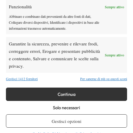
Funzionalità
Youtube
Sempre attivo
Abbinare e combinare dati provenienti da altre fonti di dati,
Collegare diversi dispositivi, Identificare i dispositivi in base alle
informazioni trasmesse automaticamente.
Garantire la sicurezza, prevenire e rilevare frodi,
correggere errori, Erogare e presentare pubblicità
Sempre attivo
e contenuto, Salvare e comunicare le scelte sulla
Testata giornalistica
registrata Aut-Trib Milano n°
Spazio Tennis
privacy.
10268 del 15/09/2025
VIBES MEDIA SRL
Editore:
, P.iva 14250480960
Gestisci 1412 fornitori
Per saperne di più su questi scopi
Direttore Responsabile: Alessandro Nizegorodcew
HOME
Continua
ENTRY LIST
NEWS
Solo necessari
WTA
Gestisci opzioni
ATP
CHALLENGER