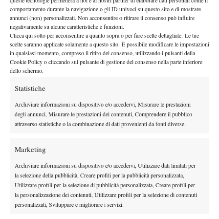
queste tecnologie permetterà a noi e ai nostri partner di elaborare dati personali come il
By
Sergio Pastena
comportamento durante la navigazione o gli ID univoci su questo sito e di mostrare
annunci (non) personalizzati. Non acconsentire o ritirare il consenso può influire
Esplode Vesely, si rivede Del Bonis
negativamente su alcune caratteristiche e funzioni.
Clicca qui sotto per acconsentire a quanto sopra o per fare scelte dettagliate. Le tue
16 Aprile 2013
scelte saranno applicate solamente a questo sito. È possibile modificare le impostazioni
By
Guido Pietrosanti
in qualsiasi momento, compreso il ritiro del consenso, utilizzando i pulsanti della
Cookie Policy o cliccando sul pulsante di gestione del consenso nella parte inferiore
dello schermo.
Statistiche
1
2
Archiviare informazioni su dispositivo e/o accedervi, Misurare le prestazioni
degli annunci, Misurare le prestazioni dei contenuti, Comprendere il pubblico
Facebook
attraverso statistiche o la combinazione di dati provenienti da fonti diverse.
Marketing
X
Archiviare informazioni su dispositivo e/o accedervi, Utilizzare dati limitati per
la selezione della pubblicità, Creare profili per la pubblicità personalizzata,
Utilizzare profili per la selezione di pubblicità personalizzata, Creare profili per
Instagram
la personalizzazione dei contenuti, Utilizzare profili per la selezione di contenuti
personalizzati, Sviluppare e migliorare i servizi.