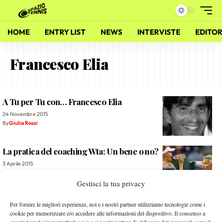
HOME
ENTRY LIST
NEWS
INTERVISTE
EDITOR
Francesco Elia
A Tu per Tu con… Francesco Elia
24 Novembre 2015
By
Giulia Rossi
La pratica del coaching Wta: Un bene o no?
3 Aprile 2015
By
L. Fiorino
Gestisci la tua privacy
Spazio Tennis: La Scaletta (Puntata 161)
Per fornire le migliori esperienze, noi e i nostri partner utilizziamo tecnologie come i
cookie per memorizzare e/o accedere alle informazioni del dispositivo. Il consenso a
31 Agosto 2013