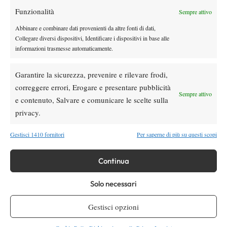
Funzionalità
Youtube
Sempre attivo
Abbinare e combinare dati provenienti da altre fonti di dati,
Collegare diversi dispositivi, Identificare i dispositivi in base alle
informazioni trasmesse automaticamente.
Garantire la sicurezza, prevenire e rilevare frodi,
correggere errori, Erogare e presentare pubblicità
Sempre attivo
e contenuto, Salvare e comunicare le scelte sulla
Testata giornalistica
registrata Aut-Trib Milano n°
Spazio Tennis
privacy.
10268 del 15/09/2025
VIBES MEDIA SRL
Editore:
, P.iva 14250480960
Gestisci 1410 fornitori
Per saperne di più su questi scopi
Direttore Responsabile: Alessandro Nizegorodcew
HOME
Continua
ENTRY LIST
NEWS
Solo necessari
WTA
Gestisci opzioni
ATP
CHALLENGER