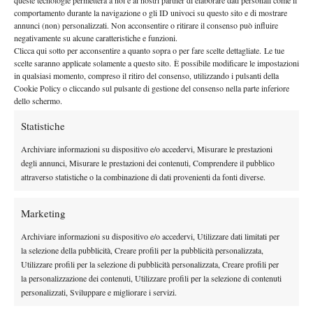
queste tecnologie permetterà a noi e ai nostri partner di elaborare dati personali come il
By
Redazione
comportamento durante la navigazione o gli ID univoci su questo sito e di mostrare
annunci (non) personalizzati. Non acconsentire o ritirare il consenso può influire
Spazio Tennis: La Replica (Puntata 123)
negativamente su alcune caratteristiche e funzioni.
Clicca qui sotto per acconsentire a quanto sopra o per fare scelte dettagliate. Le tue
30 Giugno 2012
scelte saranno applicate solamente a questo sito. È possibile modificare le impostazioni
By
Redazione
in qualsiasi momento, compreso il ritiro del consenso, utilizzando i pulsanti della
Cookie Policy o cliccando sul pulsante di gestione del consenso nella parte inferiore
dello schermo.
Statistiche
1
2
Archiviare informazioni su dispositivo e/o accedervi, Misurare le prestazioni
degli annunci, Misurare le prestazioni dei contenuti, Comprendere il pubblico
Facebook
attraverso statistiche o la combinazione di dati provenienti da fonti diverse.
Marketing
X
Archiviare informazioni su dispositivo e/o accedervi, Utilizzare dati limitati per
la selezione della pubblicità, Creare profili per la pubblicità personalizzata,
Utilizzare profili per la selezione di pubblicità personalizzata, Creare profili per
Instagram
la personalizzazione dei contenuti, Utilizzare profili per la selezione di contenuti
personalizzati, Sviluppare e migliorare i servizi.