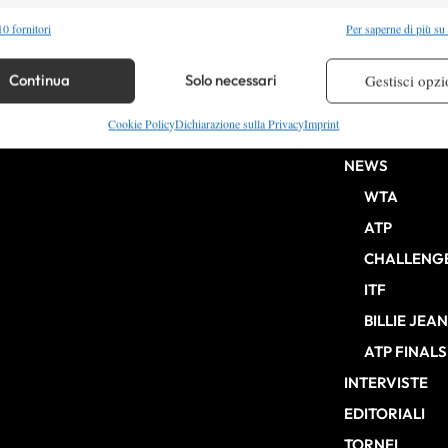
alità
Semp
0 fornitori
Per saperne di più su
 combinare dati provenienti da altre fonti di dati, Collegare diversi dispositivi,
re i dispositivi in base alle informazioni trasmesse automaticamente.
Continua
Solo necessari
Gestisci opzi
HOME
re la sicurezza, prevenire e rilevare frodi, correggere errori,
Cookie Policy
Dichiarazione sulla Privacy
Imprint
ENTRY LIST
b Milano n° 10268 del 15/09/2025
 e presentare pubblicità e contenuto, Salvare e comunicare le
Semp
NEWS
sulla privacy.
WTA
ATP
CHALLENG
ITF
BILLIE JEA
ATP FINALS
INTERVISTE
EDITORIALI
TORNEI