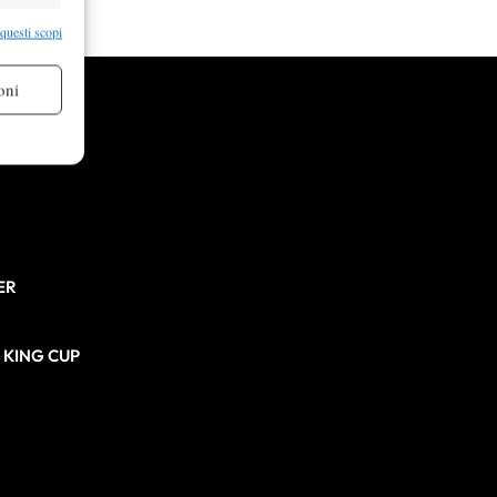
re attivo
 questi scopi
oni
re attivo
ER
N KING CUP