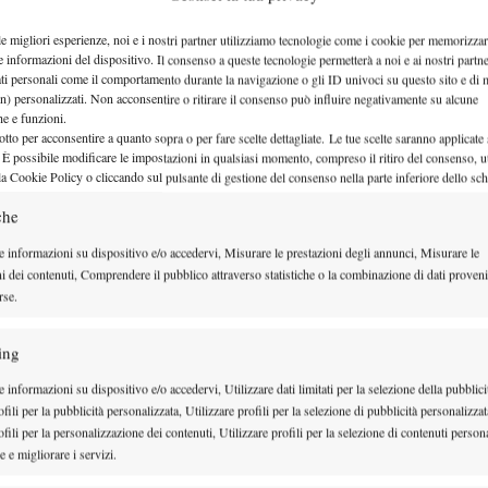
 si ripromette di…
le migliori esperienze, noi e i nostri partner utilizziamo tecnologie come i cookie per memorizzar
e informazioni del dispositivo. Il consenso a queste tecnologie permetterà a noi e ai nostri partne
ati personali come il comportamento durante la navigazione o gli ID univoci su questo sito e di 
n) personalizzati. Non acconsentire o ritirare il consenso può influire negativamente su alcune
che e funzioni.
otto per acconsentire a quanto sopra o per fare scelte dettagliate. Le tue scelte saranno applicate
 È possibile modificare le impostazioni in qualsiasi momento, compreso il ritiro del consenso, ut
la Cookie Policy o cliccando sul pulsante di gestione del consenso nella parte inferiore dello sc
che
e informazioni su dispositivo e/o accedervi, Misurare le prestazioni degli annunci, Misurare le
ni dei contenuti, Comprendere il pubblico attraverso statistiche o la combinazione di dati proveni
rse.
ing
 informazioni su dispositivo e/o accedervi, Utilizzare dati limitati per la selezione della pubblici
fili per la pubblicità personalizzata, Utilizzare profili per la selezione di pubblicità personalizzat
fili per la personalizzazione dei contenuti, Utilizzare profili per la selezione di contenuti persona
 e migliorare i servizi.