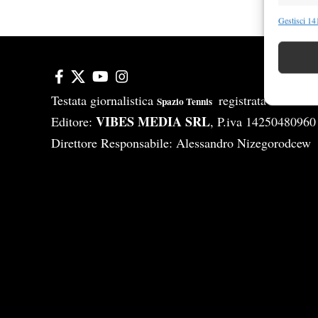
Funzion
Gestisci 141
Abbinare e
Identifica
Garanti
Testata giornalistica
registrata Aut-Tri
Spazio Tennis
Erogare
VIBES MEDIA SRL
Editore:
, P.iva 14250480960
scelte 
Direttore Responsabile: Alessandro Nizegorodcew