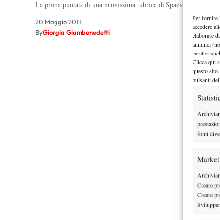
La prima puntata di una nuovissima rubrica di Spazio Tennis, che
Per fornire 
20 Maggio 2011
accedere all
By
Giorgia Giambenedetti
elaborare d
annunci (no
caratteristi
Clicca qui s
questo sito.
pulsanti del
Statisti
Archiviar
prestazio
fonti dive
Market
Archiviare
Creare pro
Creare pro
Sviluppare