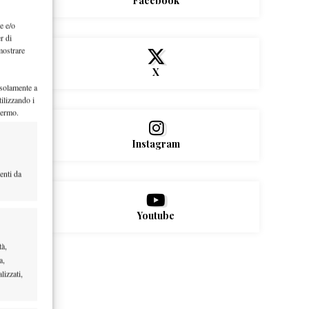
Facebook
e e/o
r di
mostrare
X
 solamente a
ilizzando i
hermo.
Instagram
enti da
Youtube
tà,
a,
lizzati,