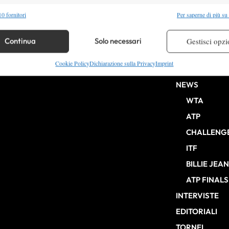
alità
Semp
0 fornitori
Per saperne di più su
 combinare dati provenienti da altre fonti di dati, Collegare diversi dispositivi,
re i dispositivi in base alle informazioni trasmesse automaticamente.
Continua
Solo necessari
Gestisci opzi
HOME
re la sicurezza, prevenire e rilevare frodi, correggere errori,
Cookie Policy
Dichiarazione sulla Privacy
Imprint
ENTRY LIST
b Milano n° 10268 del 15/09/2025
 e presentare pubblicità e contenuto, Salvare e comunicare le
Semp
NEWS
sulla privacy.
WTA
ATP
CHALLENG
ITF
BILLIE JEA
ATP FINALS
INTERVISTE
EDITORIALI
TORNEI