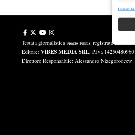
Funzion
Gestisci 141
Abbinare e
Identifica
Garanti
Testata giornalistica
registrata Aut-Tri
Spazio Tennis
Erogare
VIBES MEDIA SRL
Editore:
, P.iva 14250480960
scelte 
Direttore Responsabile: Alessandro Nizegorodcew