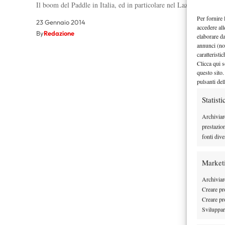
Il boom del Paddle in Italia, ed in particolare nel Lazio, nel vir
Per fornire 
23 Gennaio 2014
accedere all
By
Redazione
elaborare d
annunci (no
caratteristi
Clicca qui s
questo sito.
pulsanti del
Statisti
Archiviar
prestazio
fonti dive
Market
Archiviare
Creare pro
Creare pro
Sviluppare