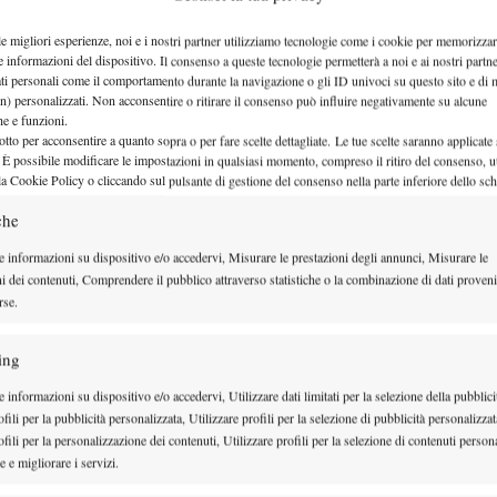
tuoso esempio…
le migliori esperienze, noi e i nostri partner utilizziamo tecnologie come i cookie per memorizzar
e informazioni del dispositivo. Il consenso a queste tecnologie permetterà a noi e ai nostri partne
ati personali come il comportamento durante la navigazione o gli ID univoci su questo sito e di 
n) personalizzati. Non acconsentire o ritirare il consenso può influire negativamente su alcune
che e funzioni.
1
2
otto per acconsentire a quanto sopra o per fare scelte dettagliate. Le tue scelte saranno applicate
 È possibile modificare le impostazioni in qualsiasi momento, compreso il ritiro del consenso, ut
la Cookie Policy o cliccando sul pulsante di gestione del consenso nella parte inferiore dello sc
che
e informazioni su dispositivo e/o accedervi, Misurare le prestazioni degli annunci, Misurare le
ni dei contenuti, Comprendere il pubblico attraverso statistiche o la combinazione di dati proveni
rse.
ing
 informazioni su dispositivo e/o accedervi, Utilizzare dati limitati per la selezione della pubblici
fili per la pubblicità personalizzata, Utilizzare profili per la selezione di pubblicità personalizzat
fili per la personalizzazione dei contenuti, Utilizzare profili per la selezione di contenuti persona
 e migliorare i servizi.