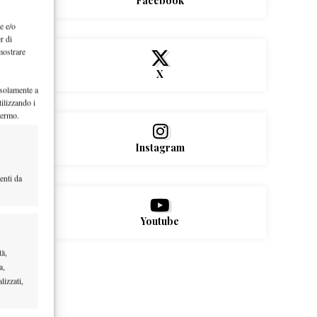
Facebook
e e/o
r di
mostrare
X
 solamente a
ilizzando i
hermo.
Instagram
enti da
Youtube
tà,
a,
lizzati,