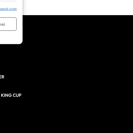
re attivo
 questi scopi
oni
re attivo
ER
N KING CUP