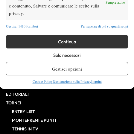
Direttore Responsabile: Alessandro Nizegorodcew
Sempre attivo
e contenuto, Salvare e comunicare le scelte sulla
HOME
privacy.
ENTRY LIST
NEWS
Gestisci 1410 fornitori
Per saperne di più su questi scopi
WTA
Continua
ATP
CHALLENGER
Solo necessari
ITF
BILLIE JEAN KING CUP
Gestisci opzioni
ATP FINALS
Cookie Policy
Dichiarazione sulla Privacy
Imprint
INTERVISTE
EDITORIALI
TORNEI
ENTRY LIST
MONTEPREMI E PUNTI
TENNIS IN TV