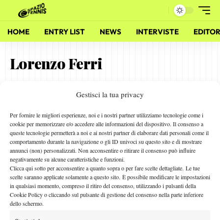
HOME
ENTRY LIST
NEWS
INTERVISTE
EDITOR
Lorenzo Ferri
Gestisci la tua privacy
Lorenzo Ferri, l’under in viaggio con Sinner e Piatti
17 Febbraio 2020
Per fornire le migliori esperienze, noi e i nostri partner utilizziamo tecnologie come i
By
Ufficio Stampa Tennis
cookie per memorizzare e/o accedere alle informazioni del dispositivo. Il consenso a
queste tecnologie permetterà a noi e ai nostri partner di elaborare dati personali come il
comportamento durante la navigazione o gli ID univoci su questo sito e di mostrare
annunci (non) personalizzati. Non acconsentire o ritirare il consenso può influire
negativamente su alcune caratteristiche e funzioni.
Facebook
Clicca qui sotto per acconsentire a quanto sopra o per fare scelte dettagliate. Le tue
scelte saranno applicate solamente a questo sito. È possibile modificare le impostazioni
in qualsiasi momento, compreso il ritiro del consenso, utilizzando i pulsanti della
Cookie Policy o cliccando sul pulsante di gestione del consenso nella parte inferiore
X
dello schermo.