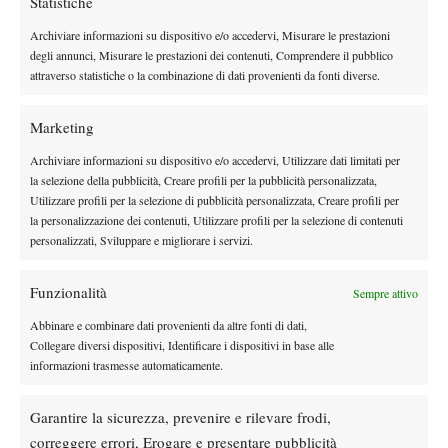
Statistiche
Archiviare informazioni su dispositivo e/o accedervi, Misurare le prestazioni
Instagram
degli annunci, Misurare le prestazioni dei contenuti, Comprendere il pubblico
attraverso statistiche o la combinazione di dati provenienti da fonti diverse.
Youtube
Marketing
Archiviare informazioni su dispositivo e/o accedervi, Utilizzare dati limitati per
la selezione della pubblicità, Creare profili per la pubblicità personalizzata,
Utilizzare profili per la selezione di pubblicità personalizzata, Creare profili per
la personalizzazione dei contenuti, Utilizzare profili per la selezione di contenuti
personalizzati, Sviluppare e migliorare i servizi.
Funzionalità
Sempre attivo
Abbinare e combinare dati provenienti da altre fonti di dati,
Collegare diversi dispositivi, Identificare i dispositivi in base alle
informazioni trasmesse automaticamente.
Testata giornalistica
registrata Aut-Trib Milano n°
Spazio Tennis
10268 del 15/09/2025
Garantire la sicurezza, prevenire e rilevare frodi,
VIBES MEDIA SRL
Editore:
, P.iva 14250480960
correggere errori, Erogare e presentare pubblicità