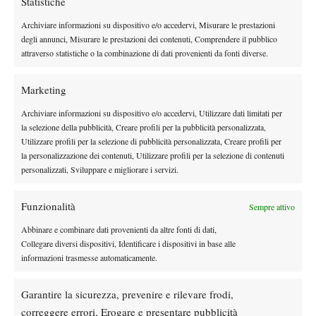
Statistiche
Archiviare informazioni su dispositivo e/o accedervi, Misurare le prestazioni
Instagram
degli annunci, Misurare le prestazioni dei contenuti, Comprendere il pubblico
attraverso statistiche o la combinazione di dati provenienti da fonti diverse.
Youtube
Marketing
Archiviare informazioni su dispositivo e/o accedervi, Utilizzare dati limitati per
la selezione della pubblicità, Creare profili per la pubblicità personalizzata,
Utilizzare profili per la selezione di pubblicità personalizzata, Creare profili per
la personalizzazione dei contenuti, Utilizzare profili per la selezione di contenuti
personalizzati, Sviluppare e migliorare i servizi.
Funzionalità
Sempre attivo
Abbinare e combinare dati provenienti da altre fonti di dati,
Collegare diversi dispositivi, Identificare i dispositivi in base alle
informazioni trasmesse automaticamente.
Testata giornalistica
registrata Aut-Trib Milano n°
Spazio Tennis
10268 del 15/09/2025
Garantire la sicurezza, prevenire e rilevare frodi,
VIBES MEDIA SRL
Editore:
, P.iva 14250480960
correggere errori, Erogare e presentare pubblicità