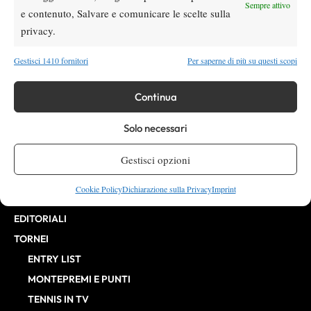
Direttore Responsabile: Alessandro Nizegorodcew
Sempre attivo
e contenuto, Salvare e comunicare le scelte sulla
HOME
privacy.
ENTRY LIST
NEWS
Gestisci 1410 fornitori
Per saperne di più su questi scopi
WTA
Continua
ATP
CHALLENGER
Solo necessari
ITF
BILLIE JEAN KING CUP
Gestisci opzioni
ATP FINALS
Cookie Policy
Dichiarazione sulla Privacy
Imprint
INTERVISTE
EDITORIALI
TORNEI
ENTRY LIST
MONTEPREMI E PUNTI
TENNIS IN TV