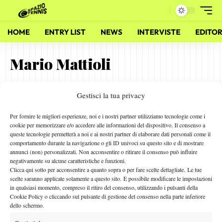
HOME
ENTRY LIST
NEWS
INTERVISTE
EDITOR
Mario Mattioli
Gestisci la tua privacy
Dalla Campania a Santa Fe, il sogno di Giovanni Rizzuti
26 Ottobre 2010
Per fornire le migliori esperienze, noi e i nostri partner utilizziamo tecnologie come i
By
Redazione
cookie per memorizzare e/o accedere alle informazioni del dispositivo. Il consenso a
queste tecnologie permetterà a noi e ai nostri partner di elaborare dati personali come il
comportamento durante la navigazione o gli ID univoci su questo sito e di mostrare
annunci (non) personalizzati. Non acconsentire o ritirare il consenso può influire
negativamente su alcune caratteristiche e funzioni.
Facebook
Clicca qui sotto per acconsentire a quanto sopra o per fare scelte dettagliate. Le tue
scelte saranno applicate solamente a questo sito. È possibile modificare le impostazioni
in qualsiasi momento, compreso il ritiro del consenso, utilizzando i pulsanti della
Cookie Policy o cliccando sul pulsante di gestione del consenso nella parte inferiore
X
dello schermo.