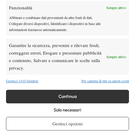
Funzionalità
Sempre attivo
Youtube
Abbinare e combinare dati provenienti da altre fonti di dati,
Collegare diversi dispositivi, Identificare i dispositivi in base alle
informazioni trasmesse automaticamente.
Garantire la sicurezza, prevenire e rilevare frodi,
correggere errori, Erogare e presentare pubblicità
Sempre attivo
e contenuto, Salvare e comunicare le scelte sulla
Testata giornalistica
registrata Aut-Trib Milano n°
Spazio Tennis
privacy.
10268 del 15/09/2025
VIBES MEDIA SRL
Editore:
, P.iva 14250480960
Gestisci 1410 fornitori
Per saperne di più su questi scopi
Direttore Responsabile: Alessandro Nizegorodcew
HOME
Continua
ENTRY LIST
NEWS
Solo necessari
WTA
Gestisci opzioni
ATP