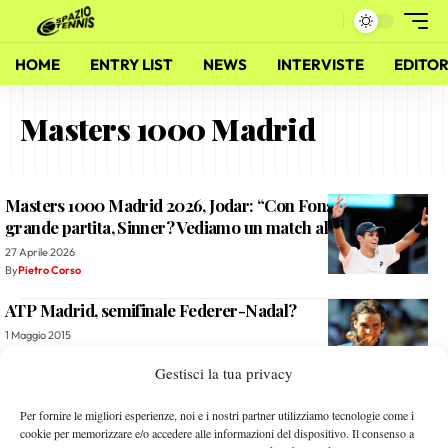
HOME
ENTRY LIST
NEWS
INTERVISTE
EDITOR
Masters 1000 Madrid
Masters 1000 Madrid 2026, Jodar: “Con Fonseca una
grande partita, Sinner? Vediamo un match alla volta”
27 Aprile 2026
By
Pietro Corso
ATP Madrid, semifinale Federer-Nadal?
1 Maggio 2015
By
Alessandro Mastroluca
Gestisci la tua privacy
Federer antiscivolo: torna numero 2
Per fornire le migliori esperienze, noi e i nostri partner utilizziamo tecnologie come i
cookie per memorizzare e/o accedere alle informazioni del dispositivo. Il consenso a
14 Maggio 2012