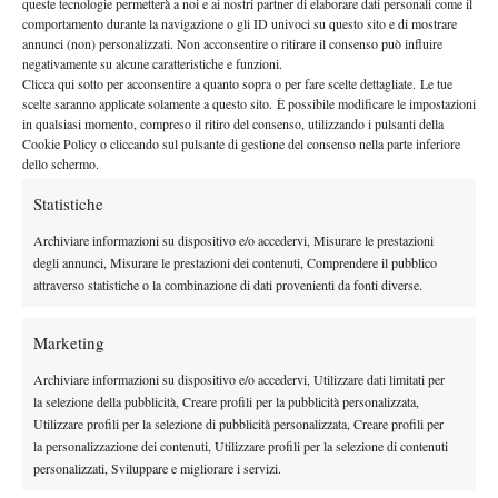
queste tecnologie permetterà a noi e ai nostri partner di elaborare dati personali come il
By
Sergio Pastena
comportamento durante la navigazione o gli ID univoci su questo sito e di mostrare
annunci (non) personalizzati. Non acconsentire o ritirare il consenso può influire
negativamente su alcune caratteristiche e funzioni.
Il marchese del Grillo: atto secondo e terzo
Clicca qui sotto per acconsentire a quanto sopra o per fare scelte dettagliate. Le tue
11 Maggio 2012
scelte saranno applicate solamente a questo sito. È possibile modificare le impostazioni
By
Sergio Pastena
in qualsiasi momento, compreso il ritiro del consenso, utilizzando i pulsanti della
Cookie Policy o cliccando sul pulsante di gestione del consenso nella parte inferiore
dello schermo.
Statistiche
1
2
3
4
5
Archiviare informazioni su dispositivo e/o accedervi, Misurare le prestazioni
degli annunci, Misurare le prestazioni dei contenuti, Comprendere il pubblico
Facebook
attraverso statistiche o la combinazione di dati provenienti da fonti diverse.
Marketing
X
Archiviare informazioni su dispositivo e/o accedervi, Utilizzare dati limitati per
la selezione della pubblicità, Creare profili per la pubblicità personalizzata,
Utilizzare profili per la selezione di pubblicità personalizzata, Creare profili per
Instagram
la personalizzazione dei contenuti, Utilizzare profili per la selezione di contenuti
personalizzati, Sviluppare e migliorare i servizi.