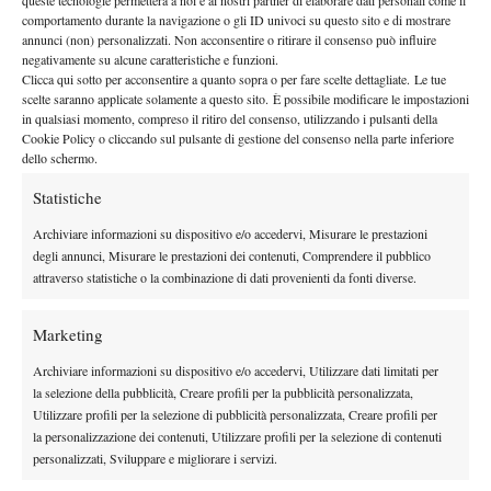
queste tecnologie permetterà a noi e ai nostri partner di elaborare dati personali come il
By
Redazione
comportamento durante la navigazione o gli ID univoci su questo sito e di mostrare
annunci (non) personalizzati. Non acconsentire o ritirare il consenso può influire
Thanasi Kokkinakis studia “da grande”
negativamente su alcune caratteristiche e funzioni.
Clicca qui sotto per acconsentire a quanto sopra o per fare scelte dettagliate. Le tue
19 Gennaio 2015
scelte saranno applicate solamente a questo sito. È possibile modificare le impostazioni
By
Marco Mazzoni
in qualsiasi momento, compreso il ritiro del consenso, utilizzando i pulsanti della
Cookie Policy o cliccando sul pulsante di gestione del consenso nella parte inferiore
dello schermo.
Statistiche
1
2
3
4
Archiviare informazioni su dispositivo e/o accedervi, Misurare le prestazioni
degli annunci, Misurare le prestazioni dei contenuti, Comprendere il pubblico
Facebook
attraverso statistiche o la combinazione di dati provenienti da fonti diverse.
Marketing
X
Archiviare informazioni su dispositivo e/o accedervi, Utilizzare dati limitati per
la selezione della pubblicità, Creare profili per la pubblicità personalizzata,
Utilizzare profili per la selezione di pubblicità personalizzata, Creare profili per
Instagram
la personalizzazione dei contenuti, Utilizzare profili per la selezione di contenuti
personalizzati, Sviluppare e migliorare i servizi.