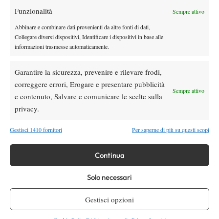
Funzionalità
Youtube
Sempre attivo
Abbinare e combinare dati provenienti da altre fonti di dati,
Collegare diversi dispositivi, Identificare i dispositivi in base alle
informazioni trasmesse automaticamente.
Garantire la sicurezza, prevenire e rilevare frodi,
correggere errori, Erogare e presentare pubblicità
Sempre attivo
e contenuto, Salvare e comunicare le scelte sulla
Testata giornalistica
registrata Aut-Trib Milano n°
Spazio Tennis
privacy.
10268 del 15/09/2025
VIBES MEDIA SRL
Editore:
, P.iva 14250480960
Gestisci 1410 fornitori
Per saperne di più su questi scopi
Direttore Responsabile: Alessandro Nizegorodcew
HOME
Continua
ENTRY LIST
NEWS
Solo necessari
WTA
Gestisci opzioni
ATP
CHALLENGER