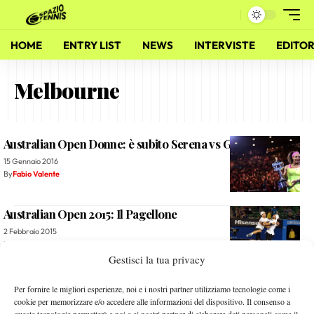
HOME
ENTRY LIST
NEWS
INTERVISTE
EDITOR
Melbourne
Australian Open Donne: è subito Serena vs Giorgi
15 Gennaio 2016
By
Fabio Valente
Australian Open 2015: Il Pagellone
2 Febbraio 2015
By
Redazione
Gestisci la tua privacy
Andy Murray ci riprova: quarta finale a Melbourne
Per fornire le migliori esperienze, noi e i nostri partner utilizziamo tecnologie come i
cookie per memorizzare e/o accedere alle informazioni del dispositivo. Il consenso a
29 Gennaio 2015