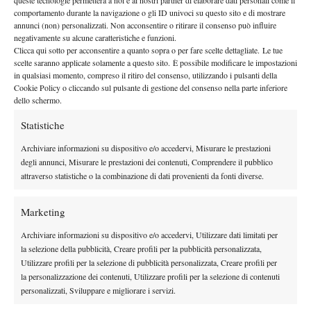
queste tecnologie permetterà a noi e ai nostri partner di elaborare dati personali come il
By
Redazione
comportamento durante la navigazione o gli ID univoci su questo sito e di mostrare
annunci (non) personalizzati. Non acconsentire o ritirare il consenso può influire
Torna Spazio Tennis!
negativamente su alcune caratteristiche e funzioni.
Clicca qui sotto per acconsentire a quanto sopra o per fare scelte dettagliate. Le tue
7 Settembre 2012
scelte saranno applicate solamente a questo sito. È possibile modificare le impostazioni
By
Redazione
in qualsiasi momento, compreso il ritiro del consenso, utilizzando i pulsanti della
Cookie Policy o cliccando sul pulsante di gestione del consenso nella parte inferiore
dello schermo.
Statistiche
1
2
3
4
5
Archiviare informazioni su dispositivo e/o accedervi, Misurare le prestazioni
degli annunci, Misurare le prestazioni dei contenuti, Comprendere il pubblico
Facebook
attraverso statistiche o la combinazione di dati provenienti da fonti diverse.
Marketing
X
Archiviare informazioni su dispositivo e/o accedervi, Utilizzare dati limitati per
la selezione della pubblicità, Creare profili per la pubblicità personalizzata,
Utilizzare profili per la selezione di pubblicità personalizzata, Creare profili per
Instagram
la personalizzazione dei contenuti, Utilizzare profili per la selezione di contenuti
personalizzati, Sviluppare e migliorare i servizi.