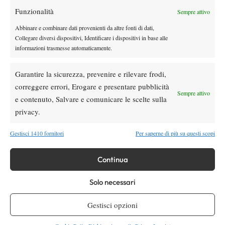
Funzionalità
Youtube
Sempre attivo
Abbinare e combinare dati provenienti da altre fonti di dati,
Collegare diversi dispositivi, Identificare i dispositivi in base alle
informazioni trasmesse automaticamente.
Garantire la sicurezza, prevenire e rilevare frodi,
correggere errori, Erogare e presentare pubblicità
Sempre attivo
e contenuto, Salvare e comunicare le scelte sulla
Testata giornalistica
registrata Aut-Trib Milano n°
Spazio Tennis
privacy.
10268 del 15/09/2025
VIBES MEDIA SRL
Editore:
, P.iva 14250480960
Gestisci 1410 fornitori
Per saperne di più su questi scopi
Direttore Responsabile: Alessandro Nizegorodcew
HOME
Continua
ENTRY LIST
NEWS
Solo necessari
WTA
Gestisci opzioni
ATP
CHALLENGER