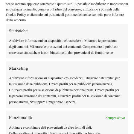
By
Redazione
scelte saranno applicate solamente a questo sito. È possibile modificare le impostazioni
in qualsiasi momento, compreso il ritiro del consenso, utilizzando i pulsanti della
Cookie Policy o cliccando sul pulsante di gestione del consenso nella parte inferiore
dello schermo.
Facebook
Statistiche
Archiviare informazioni su dispositivo e/o accedervi, Misurare le prestazioni
degli annunci, Misurare le prestazioni dei contenuti, Comprendere il pubblico
X
attraverso statistiche o la combinazione di dati provenienti da fonti diverse.
Marketing
Instagram
Archiviare informazioni su dispositivo e/o accedervi, Utilizzare dati limitati per
la selezione della pubblicità, Creare profili per la pubblicità personalizzata,
Utilizzare profili per la selezione di pubblicità personalizzata, Creare profili per
Youtube
la personalizzazione dei contenuti, Utilizzare profili per la selezione di contenuti
personalizzati, Sviluppare e migliorare i servizi.
Funzionalità
Sempre attivo
Abbinare e combinare dati provenienti da altre fonti di dati,
Collegare diversi dispositivi, Identificare i dispositivi in base alle