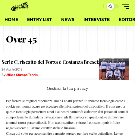
HOME
ENTRY LIST
NEWS
INTERVISTE
EDITOR
Over 45
Serie C, riscatto del Forza e Costanza Brescia
24 Aprile 2018
By
Ufficio Stampa Tennis
Gestisci la tua privacy
Forza e Costanza battuto a Curno, domenica esordio in casa
17 Aprile 2018
Per fornire le migliori esperienze, noi e i nostri partner utilizziamo tecnologie come i
By
Ufficio Stampa Tennis
cookie per memorizzare e/o accedere alle informazioni del dispositivo. Il consenso a
queste tecnologie permetterà a noi e ai nostri partner di elaborare dati personali come il
comportamento durante la navigazione o gli ID univoci su questo sito e di mostrare
Festa Le Molette: E’ Scudetto Over 45
annunci (non) personalizzati. Non acconsentire o ritirare il consenso può influire
negativamente su alcune caratteristiche e funzioni.
23 Luglio 2014
Clicca qui sotto per acconsentire a quanto sopra o per fare scelte dettagliate. Le tue