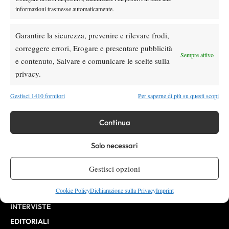
informazioni trasmesse automaticamente.
Testata giornalistica
registrata Aut-Trib Milano n°
Spazio Tennis
10268 del 15/09/2025
Garantire la sicurezza, prevenire e rilevare frodi,
VIBES MEDIA SRL
Editore:
correggere errori, Erogare e presentare pubblicità
, P.iva 14250480960
Sempre attivo
Direttore Responsabile: Alessandro Nizegorodcew
e contenuto, Salvare e comunicare le scelte sulla
HOME
privacy.
ENTRY LIST
Gestisci 1410 fornitori
Per saperne di più su questi scopi
NEWS
WTA
Continua
ATP
Solo necessari
CHALLENGER
ITF
Gestisci opzioni
BILLIE JEAN KING CUP
Cookie Policy
Dichiarazione sulla Privacy
Imprint
ATP FINALS
INTERVISTE
EDITORIALI