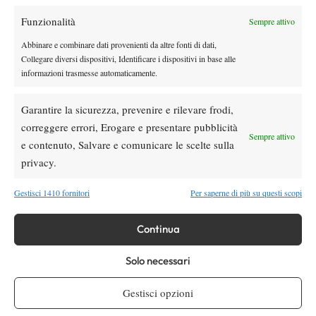
Funzionalità
Sempre attivo
Youtube
Abbinare e combinare dati provenienti da altre fonti di dati,
Collegare diversi dispositivi, Identificare i dispositivi in base alle
informazioni trasmesse automaticamente.
Garantire la sicurezza, prevenire e rilevare frodi,
correggere errori, Erogare e presentare pubblicità
Sempre attivo
e contenuto, Salvare e comunicare le scelte sulla
Testata giornalistica
registrata Aut-Trib Milano n°
Spazio Tennis
privacy.
10268 del 15/09/2025
VIBES MEDIA SRL
Editore:
, P.iva 14250480960
Gestisci 1410 fornitori
Per saperne di più su questi scopi
Direttore Responsabile: Alessandro Nizegorodcew
HOME
Continua
ENTRY LIST
Solo necessari
NEWS
WTA
Gestisci opzioni
ATP