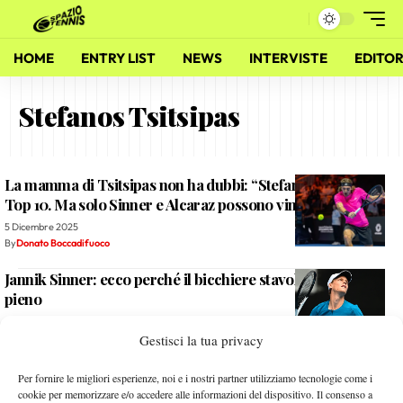
HOME
ENTRY LIST
NEWS
INTERVISTE
EDITOR
Stefanos Tsitsipas
La mamma di Tsitsipas non ha dubbi: “Stefanos tornerà in
Top 10. Ma solo Sinner e Alcaraz possono vincere Slam”
5 Dicembre 2025
By
Donato Boccadifuoco
Jannik Sinner: ecco perché il bicchiere stavolta è mezzo
pieno
22 Gennaio 2023
Gestisci la tua privacy
By
Alessandro Nizegorodcew
Matteo Tinelli (fisioterapista Rune): “Vi racconto Holger,
Per fornire le migliori esperienze, noi e i nostri partner utilizziamo tecnologie come i
persona speciale. E quell’episodio dopo Tsitsipas…”
cookie per memorizzare e/o accedere alle informazioni del dispositivo. Il consenso a