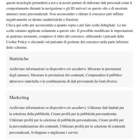
queste tecnologie permetterà a noi e ai nostri partner di elaborare dati personali come il
3 Giugno 2022
comportamento durante la navigazione o gli ID univoci su questo sito e di mostrare
By
M. Mosciatti
annunci (non) personalizzati. Non acconsentire o ritirare il consenso può influire
negativamente su alcune caratteristiche e funzioni.
Ocleppo Jr di nuovo sotto i ferri: “Tsitsipas stava peggio di
Clicca qui sotto per acconsentire a quanto sopra o per fare scelte dettagliate. Le tue
me. Spero solo di tornare a divertirmi”
scelte saranno applicate solamente a questo sito. È possibile modificare le impostazioni
in qualsiasi momento, compreso il ritiro del consenso, utilizzando i pulsanti della
31 Marzo 2022
Cookie Policy o cliccando sul pulsante di gestione del consenso nella parte inferiore
By
M. Mosciatti
dello schermo.
Statistiche
1
2
3
Archiviare informazioni su dispositivo e/o accedervi, Misurare le prestazioni
degli annunci, Misurare le prestazioni dei contenuti, Comprendere il pubblico
Facebook
attraverso statistiche o la combinazione di dati provenienti da fonti diverse.
Marketing
X
Archiviare informazioni su dispositivo e/o accedervi, Utilizzare dati limitati per
la selezione della pubblicità, Creare profili per la pubblicità personalizzata,
Utilizzare profili per la selezione di pubblicità personalizzata, Creare profili per
la personalizzazione dei contenuti, Utilizzare profili per la selezione di contenuti
Instagram
personalizzati, Sviluppare e migliorare i servizi.